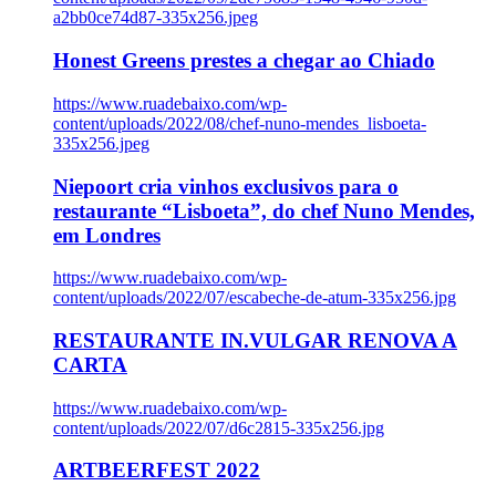
a2bb0ce74d87-335x256.jpeg
Honest Greens prestes a chegar ao Chiado
https://www.ruadebaixo.com/wp-
content/uploads/2022/08/chef-nuno-mendes_lisboeta-
335x256.jpeg
Niepoort cria vinhos exclusivos para o
restaurante “Lisboeta”, do chef Nuno Mendes,
em Londres
https://www.ruadebaixo.com/wp-
content/uploads/2022/07/escabeche-de-atum-335x256.jpg
RESTAURANTE IN.VULGAR RENOVA A
CARTA
https://www.ruadebaixo.com/wp-
content/uploads/2022/07/d6c2815-335x256.jpg
ARTBEERFEST 2022