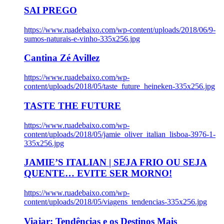
SAI PREGO
https://www.ruadebaixo.com/wp-content/uploads/2018/06/9-
sumos-naturais-e-vinho-335x256.jpg
Cantina Zé Avillez
https://www.ruadebaixo.com/wp-
content/uploads/2018/05/taste_future_heineken-335x256.jpg
TASTE THE FUTURE
https://www.ruadebaixo.com/wp-
content/uploads/2018/05/jamie_oliver_italian_lisboa-3976-1-
335x256.jpg
JAMIE’S ITALIAN | SEJA FRIO OU SEJA
QUENTE… EVITE SER MORNO!
https://www.ruadebaixo.com/wp-
content/uploads/2018/05/viagens_tendencias-335x256.jpg
Viajar: Tendências e os Destinos Mais