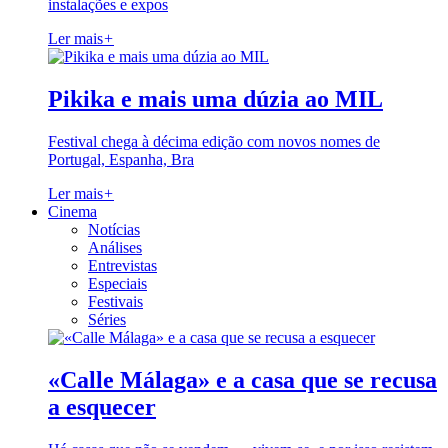
instalações e expos
Ler mais
+
Pikika e mais uma dúzia ao MIL
Festival chega à décima edição com novos nomes de
Portugal, Espanha, Bra
Ler mais
+
Cinema
Notícias
Análises
Entrevistas
Especiais
Festivais
Séries
«Calle Málaga» e a casa que se recusa
a esquecer