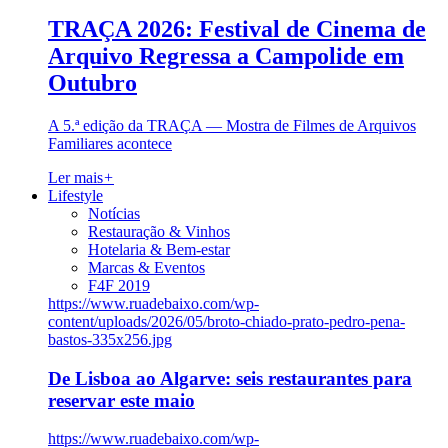
TRAÇA 2026: Festival de Cinema de
Arquivo Regressa a Campolide em
Outubro
A 5.ª edição da TRAÇA — Mostra de Filmes de Arquivos
Familiares acontece
Ler mais
+
Lifestyle
Notícias
Restauração & Vinhos
Hotelaria & Bem-estar
Marcas & Eventos
F4F 2019
https://www.ruadebaixo.com/wp-
content/uploads/2026/05/broto-chiado-prato-pedro-pena-
bastos-335x256.jpg
De Lisboa ao Algarve: seis restaurantes para
reservar este maio
https://www.ruadebaixo.com/wp-