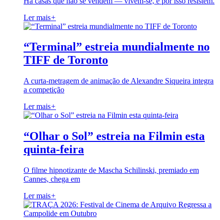
Há casas que não se vendem — vivem-se, e por isso resistem.
Ler mais
+
“Terminal” estreia mundialmente no
TIFF de Toronto
A curta-metragem de animação de Alexandre Siqueira integra
a competição
Ler mais
+
“Olhar o Sol” estreia na Filmin esta
quinta-feira
O filme hipnotizante de Mascha Schilinski, premiado em
Cannes, chega em
Ler mais
+