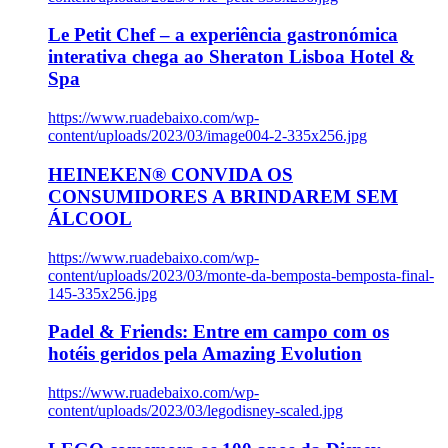
Le Petit Chef – a experiência gastronómica
interativa chega ao Sheraton Lisboa Hotel &
Spa
https://www.ruadebaixo.com/wp-
content/uploads/2023/03/image004-2-335x256.jpg
HEINEKEN® CONVIDA OS
CONSUMIDORES A BRINDAREM SEM
ÁLCOOL
https://www.ruadebaixo.com/wp-
content/uploads/2023/03/monte-da-bemposta-bemposta-final-
145-335x256.jpg
Padel & Friends: Entre em campo com os
hotéis geridos pela Amazing Evolution
https://www.ruadebaixo.com/wp-
content/uploads/2023/03/legodisney-scaled.jpg