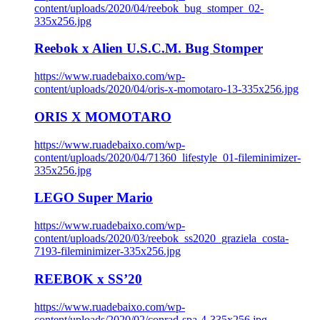
content/uploads/2020/04/reebok_bug_stomper_02-
335x256.jpg
Reebok x Alien U.S.C.M. Bug Stomper
https://www.ruadebaixo.com/wp-
content/uploads/2020/04/oris-x-momotaro-13-335x256.jpg
ORIS X MOMOTARO
https://www.ruadebaixo.com/wp-
content/uploads/2020/04/71360_lifestyle_01-fileminimizer-
335x256.jpg
LEGO Super Mario
https://www.ruadebaixo.com/wp-
content/uploads/2020/03/reebok_ss2020_graziela_costa-
7193-fileminimizer-335x256.jpg
REEBOK x SS’20
https://www.ruadebaixo.com/wp-
content/uploads/2020/02/conrad-spa-4-335x256.jpg