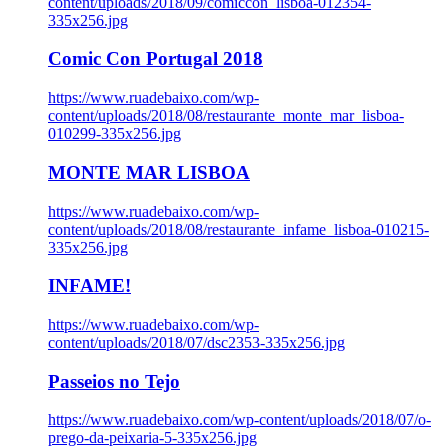
content/uploads/2018/09/comiccon_lisboa-012354-
335x256.jpg
Comic Con Portugal 2018
https://www.ruadebaixo.com/wp-
content/uploads/2018/08/restaurante_monte_mar_lisboa-
010299-335x256.jpg
MONTE MAR LISBOA
https://www.ruadebaixo.com/wp-
content/uploads/2018/08/restaurante_infame_lisboa-010215-
335x256.jpg
INFAME!
https://www.ruadebaixo.com/wp-
content/uploads/2018/07/dsc2353-335x256.jpg
Passeios no Tejo
https://www.ruadebaixo.com/wp-content/uploads/2018/07/o-
prego-da-peixaria-5-335x256.jpg