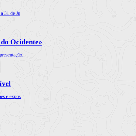
 a 31 de Ju
 do Ocidente»
presentação,
ível
ões e expos