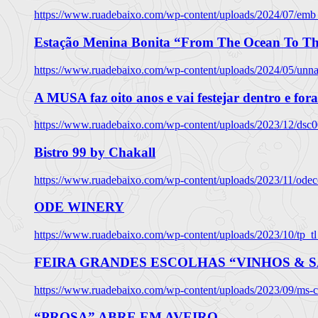
https://www.ruadebaixo.com/wp-content/uploads/2024/07/emb
Estação Menina Bonita “From The Ocean To Th
https://www.ruadebaixo.com/wp-content/uploads/2024/05/un
A MUSA faz oito anos e vai festejar dentro e fora
https://www.ruadebaixo.com/wp-content/uploads/2023/12/dsc
Bistro 99 by Chakall
https://www.ruadebaixo.com/wp-content/uploads/2023/11/odec
ODE WINERY
https://www.ruadebaixo.com/wp-content/uploads/2023/10/tp_
FEIRA GRANDES ESCOLHAS “VINHOS & SA
https://www.ruadebaixo.com/wp-content/uploads/2023/09/ms-co
“PROSA” ABRE EM AVEIRO