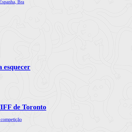
 Espanha, Bra
a esquecer
TIFF de Toronto
a competição