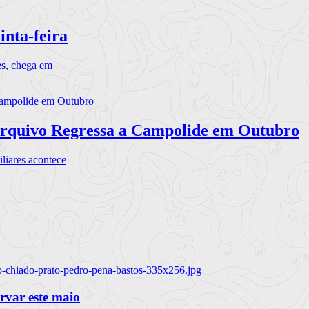
inta-feira
es, chega em
rquivo Regressa a Campolide em Outubro
iares acontece
o-chiado-prato-pedro-pena-bastos-335x256.jpg
ervar este maio