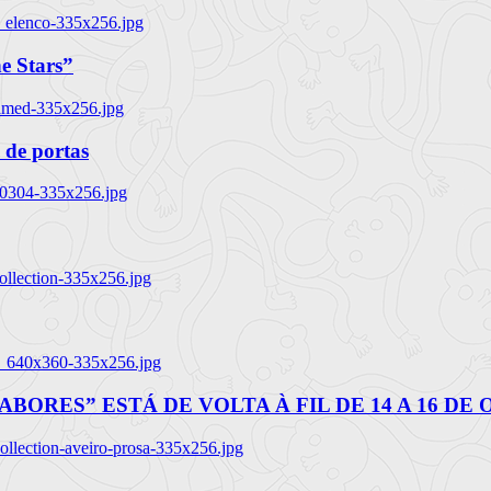
_elenco-335x256.jpg
e Stars”
named-335x256.jpg
 de portas
00304-335x256.jpg
ollection-335x256.jpg
tl_640x360-335x256.jpg
BORES” ESTÁ DE VOLTA À FIL DE 14 A 16 DE
llection-aveiro-prosa-335x256.jpg