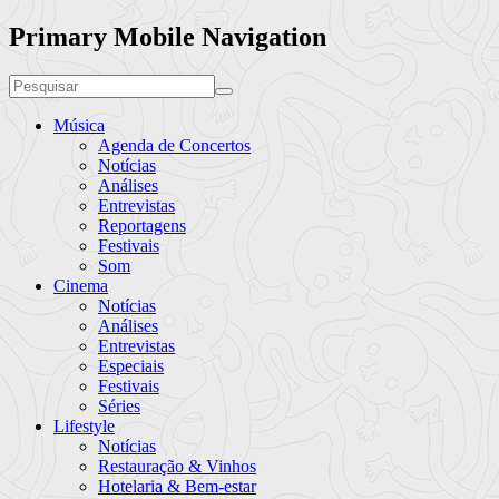
Primary Mobile Navigation
Música
Agenda de Concertos
Notícias
Análises
Entrevistas
Reportagens
Festivais
Som
Cinema
Notícias
Análises
Entrevistas
Especiais
Festivais
Séries
Lifestyle
Notícias
Restauração & Vinhos
Hotelaria & Bem-estar