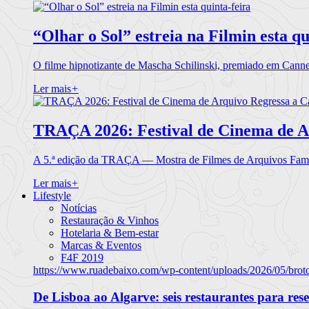
“Olhar o Sol” estreia na Filmin esta qu
O filme hipnotizante de Mascha Schilinski, premiado em Cann
Ler mais
+
TRAÇA 2026: Festival de Cinema de A
A 5.ª edição da TRAÇA — Mostra de Filmes de Arquivos Famil
Ler mais
+
Lifestyle
Notícias
Restauração & Vinhos
Hotelaria & Bem-estar
Marcas & Eventos
F4F 2019
https://www.ruadebaixo.com/wp-content/uploads/2026/05/brot
De Lisboa ao Algarve: seis restaurantes para res