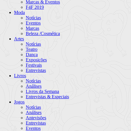
Marcas & Eventos
F4F 2019
Moda
Notícias
Eventos
Marcas
Beleza /Cosmética
Artes
Notícias
Teatro
Dança
Exposições
Festivais
Entrevistas
Livros
Notícias
Análises
Livros da Semana
Entrevistas & Especiais
Jogos
Notícias
Análises
Antevisões
Entrevistas
Eventos