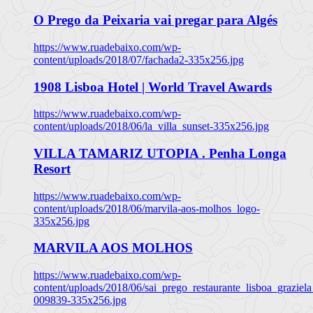
O Prego da Peixaria vai pregar para Algés
https://www.ruadebaixo.com/wp-
content/uploads/2018/07/fachada2-335x256.jpg
1908 Lisboa Hotel | World Travel Awards
https://www.ruadebaixo.com/wp-
content/uploads/2018/06/la_villa_sunset-335x256.jpg
VILLA TAMARIZ UTOPIA . Penha Longa
Resort
https://www.ruadebaixo.com/wp-
content/uploads/2018/06/marvila-aos-molhos_logo-
335x256.jpg
MARVILA AOS MOLHOS
https://www.ruadebaixo.com/wp-
content/uploads/2018/06/sai_prego_restaurante_lisboa_graziela
009839-335x256.jpg