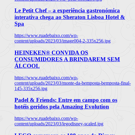
Le Petit Chef – a experiência gastronómica
interativa chega ao Sheraton Lisboa Hotel &
Spa
https://www.ruadebaixo.com/wp-
content/uploads/2023/03/image004-2-335x256.jpg
HEINEKEN® CONVIDA OS
CONSUMIDORES A BRINDAREM SEM
ÁLCOOL
https://www.ruadebaixo.com/wp-
content/uploads/2023/03/monte-da-bemposta-bemposta-final-
145-335x256.jpg
Padel & Friends: Entre em campo com os
hotéis geridos pela Amazing Evolution
https://www.ruadebaixo.com/wp-
content/uploads/2023/03/legodisney-scaled.jpg