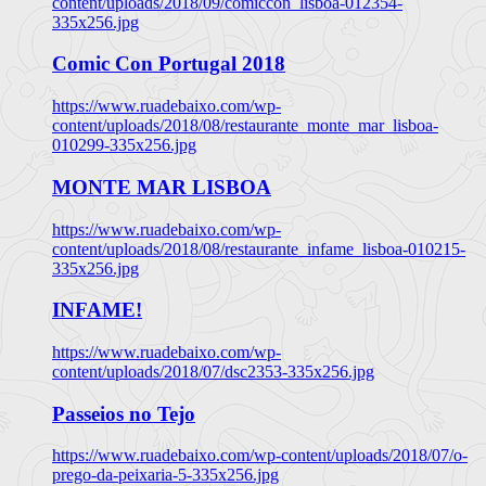
content/uploads/2018/09/comiccon_lisboa-012354-
335x256.jpg
Comic Con Portugal 2018
https://www.ruadebaixo.com/wp-
content/uploads/2018/08/restaurante_monte_mar_lisboa-
010299-335x256.jpg
MONTE MAR LISBOA
https://www.ruadebaixo.com/wp-
content/uploads/2018/08/restaurante_infame_lisboa-010215-
335x256.jpg
INFAME!
https://www.ruadebaixo.com/wp-
content/uploads/2018/07/dsc2353-335x256.jpg
Passeios no Tejo
https://www.ruadebaixo.com/wp-content/uploads/2018/07/o-
prego-da-peixaria-5-335x256.jpg