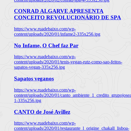
CONRAD ALGARVE APRESENTA
CONCEITO REVOLUCIONÁRIO DE SPA
https://www.ruadebaixo.com/wp-
content/uploads/2020/01/infame2-335x256.jpg
No Infame, O Chef faz Par
https://www.ruadebaixo.com/wp-
content/uploads/2020/01/tenis-vegan-rutz-como-sao-feitos-
sapatos-vegan-335x256.jpg
Sapatos veganos
https://www.ruadebaixo.com/wp-
content/uploads/2020/01/canto_ambiente_1_credito_grupojosea
1-335x256.jpg
CANTO de José Avillez
https://www.ruadebaixo.com/wp-
content/uploads/2020/01/restaurante_l_origine_chakall_lisboa-