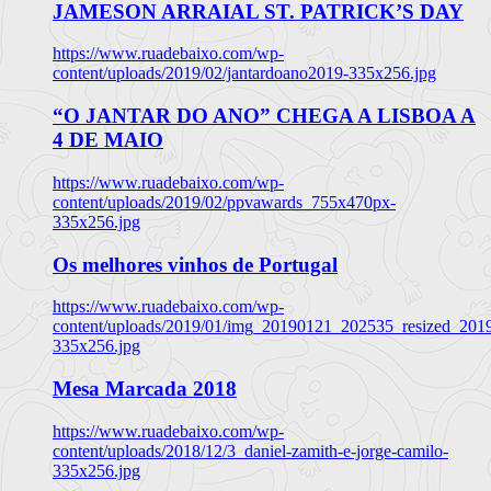
JAMESON ARRAIAL ST. PATRICK’S DAY
https://www.ruadebaixo.com/wp-
content/uploads/2019/02/jantardoano2019-335x256.jpg
“O JANTAR DO ANO” CHEGA A LISBOA A
4 DE MAIO
https://www.ruadebaixo.com/wp-
content/uploads/2019/02/ppvawards_755x470px-
335x256.jpg
Os melhores vinhos de Portugal
https://www.ruadebaixo.com/wp-
content/uploads/2019/01/img_20190121_202535_resized_20
335x256.jpg
Mesa Marcada 2018
https://www.ruadebaixo.com/wp-
content/uploads/2018/12/3_daniel-zamith-e-jorge-camilo-
335x256.jpg