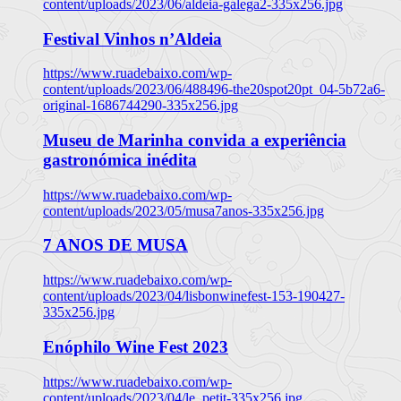
content/uploads/2023/06/aldeia-galega2-335x256.jpg
Festival Vinhos n’Aldeia
https://www.ruadebaixo.com/wp-
content/uploads/2023/06/488496-the20spot20pt_04-5b72a6-
original-1686744290-335x256.jpg
Museu de Marinha convida a experiência
gastronómica inédita
https://www.ruadebaixo.com/wp-
content/uploads/2023/05/musa7anos-335x256.jpg
7 ANOS DE MUSA
https://www.ruadebaixo.com/wp-
content/uploads/2023/04/lisbonwinefest-153-190427-
335x256.jpg
Enóphilo Wine Fest 2023
https://www.ruadebaixo.com/wp-
content/uploads/2023/04/le_petit-335x256.jpg