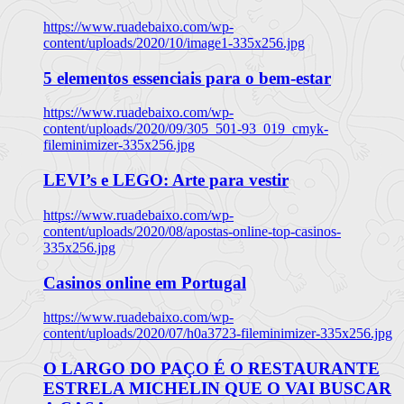
https://www.ruadebaixo.com/wp-
content/uploads/2020/10/image1-335x256.jpg
5 elementos essenciais para o bem-estar
https://www.ruadebaixo.com/wp-
content/uploads/2020/09/305_501-93_019_cmyk-
fileminimizer-335x256.jpg
LEVI’s e LEGO: Arte para vestir
https://www.ruadebaixo.com/wp-
content/uploads/2020/08/apostas-online-top-casinos-
335x256.jpg
Casinos online em Portugal
https://www.ruadebaixo.com/wp-
content/uploads/2020/07/h0a3723-fileminimizer-335x256.jpg
O LARGO DO PAÇO É O RESTAURANTE
ESTRELA MICHELIN QUE O VAI BUSCAR