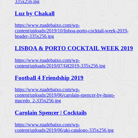
335x256.jpg
Luz by Chakall
https://www.ruadebaixo.com/wp-
content/uploads/2019/10/lisboa-porto-cocktail-week-2019-
header-335x256.jpg
LISBOA & PORTO COCKTAIL WEEK 2019
https://www.ruadebaixo.com/wp-
content/uploads/2019/07/f4f2019-335x256.jpg
Football 4 Friendship 2019
https://www.ruadebaixo.com/wp-
content/uploads/2019/06/carolain-spencer-by-hugo-
macedo_2-335x256.jpg
Carolain Spencer | Cocktails
https://www.ruadebaixo.com/wp-
content/uploads/2019/06/aki-catalogo-335x256.jpg