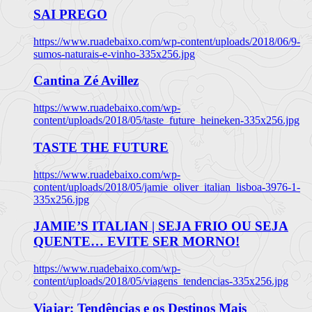
SAI PREGO
https://www.ruadebaixo.com/wp-content/uploads/2018/06/9-
sumos-naturais-e-vinho-335x256.jpg
Cantina Zé Avillez
https://www.ruadebaixo.com/wp-
content/uploads/2018/05/taste_future_heineken-335x256.jpg
TASTE THE FUTURE
https://www.ruadebaixo.com/wp-
content/uploads/2018/05/jamie_oliver_italian_lisboa-3976-1-
335x256.jpg
JAMIE’S ITALIAN | SEJA FRIO OU SEJA
QUENTE… EVITE SER MORNO!
https://www.ruadebaixo.com/wp-
content/uploads/2018/05/viagens_tendencias-335x256.jpg
Viajar: Tendências e os Destinos Mais