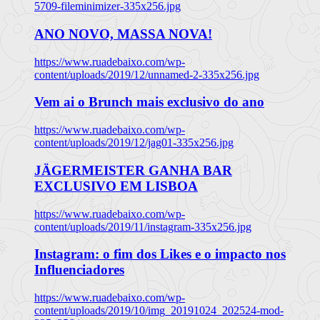
5709-fileminimizer-335x256.jpg
ANO NOVO, MASSA NOVA!
https://www.ruadebaixo.com/wp-
content/uploads/2019/12/unnamed-2-335x256.jpg
Vem ai o Brunch mais exclusivo do ano
https://www.ruadebaixo.com/wp-
content/uploads/2019/12/jag01-335x256.jpg
JÄGERMEISTER GANHA BAR
EXCLUSIVO EM LISBOA
https://www.ruadebaixo.com/wp-
content/uploads/2019/11/instagram-335x256.jpg
Instagram: o fim dos Likes e o impacto nos
Influenciadores
https://www.ruadebaixo.com/wp-
content/uploads/2019/10/img_20191024_202524-mod-