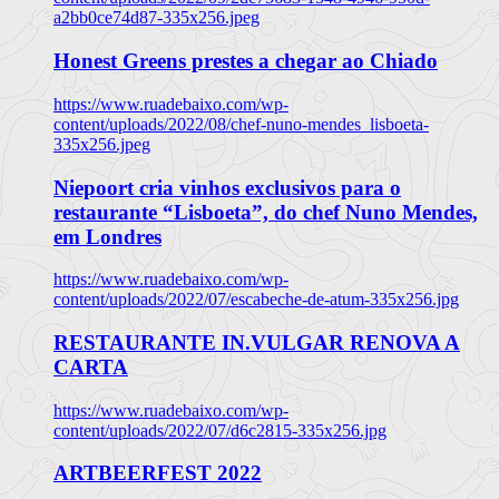
a2bb0ce74d87-335x256.jpeg
Honest Greens prestes a chegar ao Chiado
https://www.ruadebaixo.com/wp-
content/uploads/2022/08/chef-nuno-mendes_lisboeta-
335x256.jpeg
Niepoort cria vinhos exclusivos para o
restaurante “Lisboeta”, do chef Nuno Mendes,
em Londres
https://www.ruadebaixo.com/wp-
content/uploads/2022/07/escabeche-de-atum-335x256.jpg
RESTAURANTE IN.VULGAR RENOVA A
CARTA
https://www.ruadebaixo.com/wp-
content/uploads/2022/07/d6c2815-335x256.jpg
ARTBEERFEST 2022