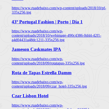
https://www.ruadebaixo.com/wp-content/uploads/2018/10/pf-
335x256.jpg
43º Portugal Fashion | Porto | Dia 1
https://www.ruadebaixo.com/wp-
content/uploads/2018/10/webimage-490c4386-0d44-42f1-
a4d04431a48dc1211-335x256.jpg
Jameson Caskmates IPA
https://www.ruadebaixo.com/wp-
content/uploads/2018/09/rotatapas-335x256.jpg
Rota de Tapas Estrella Damm
https://www.ruadebaixo.com/wp-
content/uploads/2018/09/czar_hotel-335x256.jpg
Czar Lisbon Hotel
https://www.ruadebaixo.com/wp-