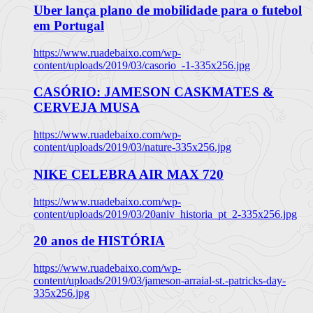
Uber lança plano de mobilidade para o futebol
em Portugal
https://www.ruadebaixo.com/wp-
content/uploads/2019/03/casorio_-1-335x256.jpg
CASÓRIO: JAMESON CASKMATES &
CERVEJA MUSA
https://www.ruadebaixo.com/wp-
content/uploads/2019/03/nature-335x256.jpg
NIKE CELEBRA AIR MAX 720
https://www.ruadebaixo.com/wp-
content/uploads/2019/03/20aniv_historia_pt_2-335x256.jpg
20 anos de HISTÓRIA
https://www.ruadebaixo.com/wp-
content/uploads/2019/03/jameson-arraial-st.-patricks-day-
335x256.jpg