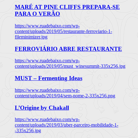
MARÉ AT PINE CLIFFS PREPARA-SE
PARA O VERÃO
https://www.ruadebaixo.com/wp-
content/uploads/2019/05/restaurante-ferroviario-1-
fileminimizer.jpg
FERROVIÁRIO ABRE RESTAURANTE
https://www.ruadebaixo.com/wp-
content/uploads/2019/05/must_winesummit-335x256.jpg
MUST – Fermenting Ideas
https://www.ruadebaixo.com/wp-
content/uploads/2019/04/sem-nome-2-335x256.png
L’Origine by Chakall
https://www.ruadebaixo.com/wp-
content/uploads/2019/03/uber-parceiro-mobilidade-1-
-335x256.jpg