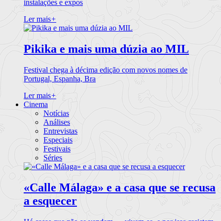
instalações e expos
Ler mais
+
Pikika e mais uma dúzia ao MIL
Festival chega à décima edição com novos nomes de
Portugal, Espanha, Bra
Ler mais
+
Cinema
Notícias
Análises
Entrevistas
Especiais
Festivais
Séries
«Calle Málaga» e a casa que se recusa
a esquecer