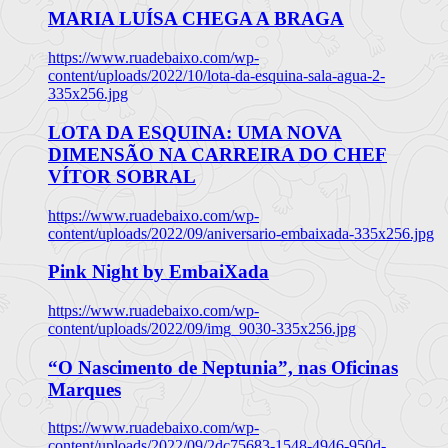
MARIA LUÍSA CHEGA A BRAGA
https://www.ruadebaixo.com/wp-
content/uploads/2022/10/lota-da-esquina-sala-agua-2-
335x256.jpg
LOTA DA ESQUINA: UMA NOVA
DIMENSÃO NA CARREIRA DO CHEF
VÍTOR SOBRAL
https://www.ruadebaixo.com/wp-
content/uploads/2022/09/aniversario-embaixada-335x256.jpg
Pink Night by EmbaiXada
https://www.ruadebaixo.com/wp-
content/uploads/2022/09/img_9030-335x256.jpg
“O Nascimento de Neptunia”, nas Oficinas
Marques
https://www.ruadebaixo.com/wp-
content/uploads/2022/09/2dc75683-1548-4946-950d-