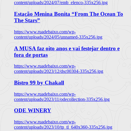
content/uploads/2024/07/emb_elenco-335x256.jpg
Estação Menina Bonita “From The Ocean To
The Stars”
https://www.ruadebaixo.com/wp-
content/uploads/2024/05/unnamed-335x256.jpg
A MUSA faz oito anos e vai festejar dentro e
fora de portas
https://www.ruadebaixo.com/wp-
content/uploads/2023/12/dsc00304-335x256.jpg
Bistro 99 by Chakall
https://www.ruadebaixo.com/wp-
content/uploads/2023/11/odecollection-335x256.jpg
ODE WINERY
https://www.ruadebaixo.com/wp-
content/uploads/2023/10/tp_tl_640x360-335x256.jpg