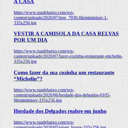
A CASA
https://www.ruadebaixo.com/wp-
content/uploads/2020/07/img_7930-fileminimizer-1-
335x256.jpg
VESTIR A CAMISOLA DA CASA RELVAS
POR UM DIA
https://www.ruadebaixo.com/wp-
content/uploads/2020/07/fazer-cozinha-restaurante-michelin-
335x256.jpg
Como fazer da sua cozinha um restaurante
“Michelin”?
https://www.ruadebaixo.com/wp-
content/uploads/2020/06/herdade-dos-delgados-0105-
fileminimizer-335x256.jpg
Herdade dos Delgados reabre em junho
https://www.ruadebaixo.com/wp-
content/uploads/2020/05/smart_house-335x256.jpg