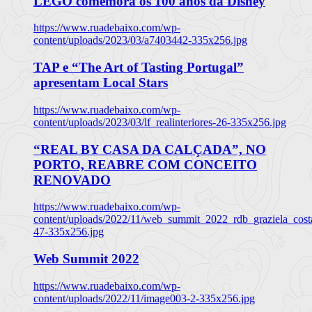
LEGO comemora os 100 anos da Disney
https://www.ruadebaixo.com/wp-
content/uploads/2023/03/a7403442-335x256.jpg
TAP e “The Art of Tasting Portugal”
apresentam Local Stars
https://www.ruadebaixo.com/wp-
content/uploads/2023/03/lf_realinteriores-26-335x256.jpg
“REAL BY CASA DA CALÇADA”, NO
PORTO, REABRE COM CONCEITO
RENOVADO
https://www.ruadebaixo.com/wp-
content/uploads/2022/11/web_summit_2022_rdb_graziela_cost
47-335x256.jpg
Web Summit 2022
https://www.ruadebaixo.com/wp-
content/uploads/2022/11/image003-2-335x256.jpg