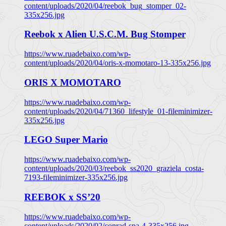
content/uploads/2020/04/reebok_bug_stomper_02-
335x256.jpg
Reebok x Alien U.S.C.M. Bug Stomper
https://www.ruadebaixo.com/wp-
content/uploads/2020/04/oris-x-momotaro-13-335x256.jpg
ORIS X MOMOTARO
https://www.ruadebaixo.com/wp-
content/uploads/2020/04/71360_lifestyle_01-fileminimizer-
335x256.jpg
LEGO Super Mario
https://www.ruadebaixo.com/wp-
content/uploads/2020/03/reebok_ss2020_graziela_costa-
7193-fileminimizer-335x256.jpg
REEBOK x SS’20
https://www.ruadebaixo.com/wp-
content/uploads/2020/02/conrad-spa-4-335x256.jpg