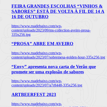
FEIRA GRANDES ESCOLHAS “VINHOS &
SABORES” ESTÁ DE VOLTA À FIL DE 14 A
16 DE OUTUBRO
https://www.ruadebaixo.com/wp-
content/uploads/2023/09/ms-collection-aveiro-prosa-
335x256.jpg
“PROSA” ABRE EM AVEIRO
https://www.ruadebaixo.com/wp-
content/uploads/2023/07/sobremesa-golden-hour-335x256.jpg
“Envy” apresenta nova carta de Verão que
promete ser uma explosão de sabores
https://www.ruadebaixo.com/wp-
content/uploads/2023/07/a7r8448-335x256.jpg
ARTBEERFEST 2023
https://www.ruadebaixo.com/wp-