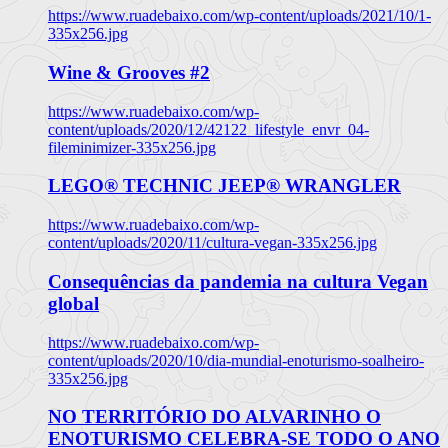
https://www.ruadebaixo.com/wp-content/uploads/2021/10/1-
335x256.jpg
Wine & Grooves #2
https://www.ruadebaixo.com/wp-
content/uploads/2020/12/42122_lifestyle_envr_04-
fileminimizer-335x256.jpg
LEGO® TECHNIC JEEP® WRANGLER
https://www.ruadebaixo.com/wp-
content/uploads/2020/11/cultura-vegan-335x256.jpg
Consequências da pandemia na cultura Vegan
global
https://www.ruadebaixo.com/wp-
content/uploads/2020/10/dia-mundial-enoturismo-soalheiro-
335x256.jpg
NO TERRITÓRIO DO ALVARINHO O
ENOTURISMO CELEBRA-SE TODO O ANO