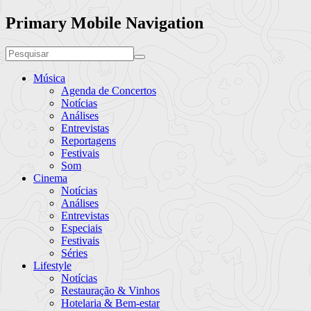
Primary Mobile Navigation
Música
Agenda de Concertos
Notícias
Análises
Entrevistas
Reportagens
Festivais
Som
Cinema
Notícias
Análises
Entrevistas
Especiais
Festivais
Séries
Lifestyle
Notícias
Restauração & Vinhos
Hotelaria & Bem-estar