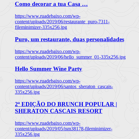
Como decorar a tua Casa …
https://www.ruadebaixo.com/wp-
content/uploads/2019/06/restaurante_puro-7311-
fileminimizer-335x256.jpg
Puro, um restaurante, duas personalidades
https://www.ruadebaixo.com/wp-
content/uploads/2019/06/hello_summer_01-335x256.jpg
Hello Summer Wine Party
https://www.ruadebaixo.com/wp-
content/uploads/2019/06/santos_sheraton_cascais-
335x256.jpg
2ª EDIÇÃO DO BRUNCH POPULAR |
SHERATON CASCAIS RESORT
https://www.ruadebaixo.com/wp-
content/uploads/2019/05/ism38178-fileminimizer-
335x256.jpg