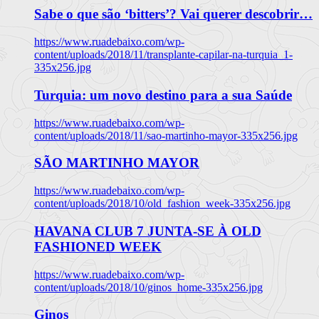
Sabe o que são ‘bitters’? Vai querer descobrir…
https://www.ruadebaixo.com/wp-
content/uploads/2018/11/transplante-capilar-na-turquia_1-
335x256.jpg
Turquia: um novo destino para a sua Saúde
https://www.ruadebaixo.com/wp-
content/uploads/2018/11/sao-martinho-mayor-335x256.jpg
SÃO MARTINHO MAYOR
https://www.ruadebaixo.com/wp-
content/uploads/2018/10/old_fashion_week-335x256.jpg
HAVANA CLUB 7 JUNTA-SE À OLD
FASHIONED WEEK
https://www.ruadebaixo.com/wp-
content/uploads/2018/10/ginos_home-335x256.jpg
Ginos