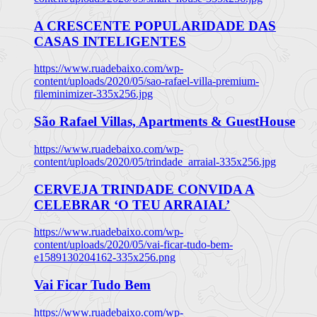
A CRESCENTE POPULARIDADE DAS
CASAS INTELIGENTES
https://www.ruadebaixo.com/wp-
content/uploads/2020/05/sao-rafael-villa-premium-
fileminimizer-335x256.jpg
São Rafael Villas, Apartments & GuestHouse
https://www.ruadebaixo.com/wp-
content/uploads/2020/05/trindade_arraial-335x256.jpg
CERVEJA TRINDADE CONVIDA A
CELEBRAR ‘O TEU ARRAIAL’
https://www.ruadebaixo.com/wp-
content/uploads/2020/05/vai-ficar-tudo-bem-
e1589130204162-335x256.png
Vai Ficar Tudo Bem
https://www.ruadebaixo.com/wp-