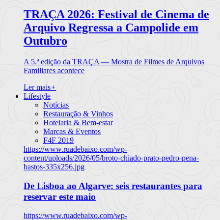
TRAÇA 2026: Festival de Cinema de
Arquivo Regressa a Campolide em
Outubro
A 5.ª edição da TRAÇA — Mostra de Filmes de Arquivos
Familiares acontece
Ler mais
+
Lifestyle
Notícias
Restauração & Vinhos
Hotelaria & Bem-estar
Marcas & Eventos
F4F 2019
https://www.ruadebaixo.com/wp-
content/uploads/2026/05/broto-chiado-prato-pedro-pena-
bastos-335x256.jpg
De Lisboa ao Algarve: seis restaurantes para
reservar este maio
https://www.ruadebaixo.com/wp-