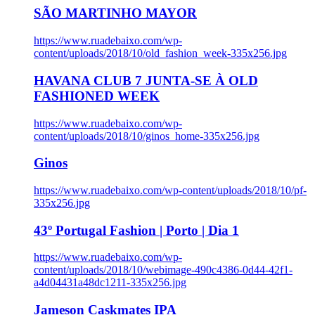
SÃO MARTINHO MAYOR
https://www.ruadebaixo.com/wp-
content/uploads/2018/10/old_fashion_week-335x256.jpg
HAVANA CLUB 7 JUNTA-SE À OLD
FASHIONED WEEK
https://www.ruadebaixo.com/wp-
content/uploads/2018/10/ginos_home-335x256.jpg
Ginos
https://www.ruadebaixo.com/wp-content/uploads/2018/10/pf-
335x256.jpg
43º Portugal Fashion | Porto | Dia 1
https://www.ruadebaixo.com/wp-
content/uploads/2018/10/webimage-490c4386-0d44-42f1-
a4d04431a48dc1211-335x256.jpg
Jameson Caskmates IPA