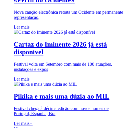
«Perfil do Ocidente»
Nova canção electrónica retrata um Ocidente em permanente
representação,
Ler mais
+
Cartaz do Iminente 2026 já está
disponível
Festival volta em Setembro com mais de 100 atuações,
instalações e expos
Ler mais
+
Pikika e mais uma dúzia ao MIL
Festival chega à décima edição com novos nomes de
Portugal, Espanha, Bra
Ler mais
+