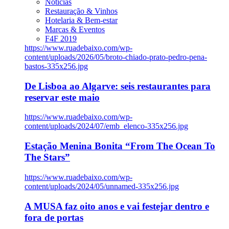
Notícias
Restauração & Vinhos
Hotelaria & Bem-estar
Marcas & Eventos
F4F 2019
https://www.ruadebaixo.com/wp-
content/uploads/2026/05/broto-chiado-prato-pedro-pena-
bastos-335x256.jpg
De Lisboa ao Algarve: seis restaurantes para
reservar este maio
https://www.ruadebaixo.com/wp-
content/uploads/2024/07/emb_elenco-335x256.jpg
Estação Menina Bonita “From The Ocean To
The Stars”
https://www.ruadebaixo.com/wp-
content/uploads/2024/05/unnamed-335x256.jpg
A MUSA faz oito anos e vai festejar dentro e
fora de portas