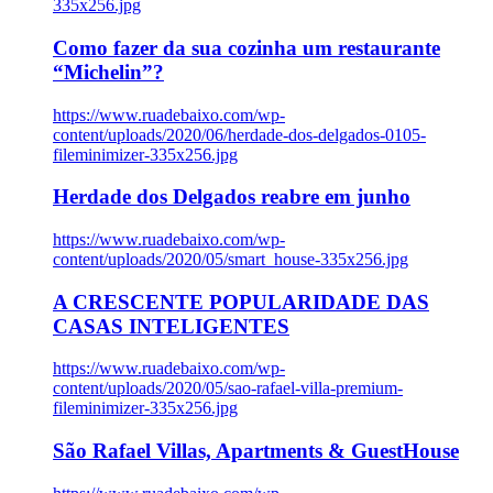
335x256.jpg
Como fazer da sua cozinha um restaurante
“Michelin”?
https://www.ruadebaixo.com/wp-
content/uploads/2020/06/herdade-dos-delgados-0105-
fileminimizer-335x256.jpg
Herdade dos Delgados reabre em junho
https://www.ruadebaixo.com/wp-
content/uploads/2020/05/smart_house-335x256.jpg
A CRESCENTE POPULARIDADE DAS
CASAS INTELIGENTES
https://www.ruadebaixo.com/wp-
content/uploads/2020/05/sao-rafael-villa-premium-
fileminimizer-335x256.jpg
São Rafael Villas, Apartments & GuestHouse