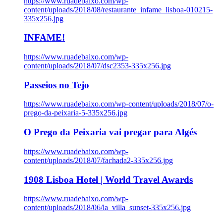
https://www.ruadebaixo.com/wp-
content/uploads/2018/08/restaurante_infame_lisboa-010215-
335x256.jpg
INFAME!
https://www.ruadebaixo.com/wp-
content/uploads/2018/07/dsc2353-335x256.jpg
Passeios no Tejo
https://www.ruadebaixo.com/wp-content/uploads/2018/07/o-
prego-da-peixaria-5-335x256.jpg
O Prego da Peixaria vai pregar para Algés
https://www.ruadebaixo.com/wp-
content/uploads/2018/07/fachada2-335x256.jpg
1908 Lisboa Hotel | World Travel Awards
https://www.ruadebaixo.com/wp-
content/uploads/2018/06/la_villa_sunset-335x256.jpg