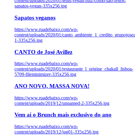
content/uploads/2020/01/tenis-vegan-rutz-como-sao-feitos-
sapatos-vegan-335x256.jpg
Sapatos veganos
https://www.ruadebaixo.com/wp-
content/uploads/2020/01/canto_ambiente_1_credito_grupojosea
1-335x256.jpg
CANTO de José Avillez
https://www.ruadebaixo.com/wp-
content/uploads/2020/01/restaurante_l_origine_chakall_lisboa-
5709-fileminimizer-335x256.jpg
ANO NOVO, MASSA NOVA!
https://www.ruadebaixo.com/wp-
content/uploads/2019/12/unnamed-2-335x256.jpg
Vem ai o Brunch mais exclusivo do ano
https://www.ruadebaixo.com/wp-
content/uploads/2019/12/jag01-335x256.jpg