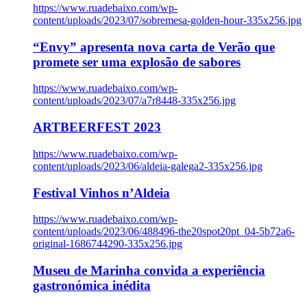
https://www.ruadebaixo.com/wp-
content/uploads/2023/07/sobremesa-golden-hour-335x256.jpg
“Envy” apresenta nova carta de Verão que
promete ser uma explosão de sabores
https://www.ruadebaixo.com/wp-
content/uploads/2023/07/a7r8448-335x256.jpg
ARTBEERFEST 2023
https://www.ruadebaixo.com/wp-
content/uploads/2023/06/aldeia-galega2-335x256.jpg
Festival Vinhos n’Aldeia
https://www.ruadebaixo.com/wp-
content/uploads/2023/06/488496-the20spot20pt_04-5b72a6-
original-1686744290-335x256.jpg
Museu de Marinha convida a experiência
gastronómica inédita