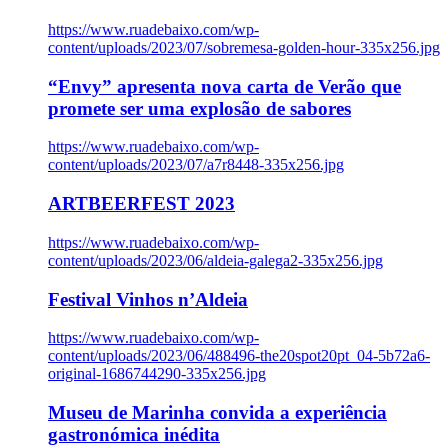
https://www.ruadebaixo.com/wp-
content/uploads/2023/07/sobremesa-golden-hour-335x256.jpg
“Envy” apresenta nova carta de Verão que
promete ser uma explosão de sabores
https://www.ruadebaixo.com/wp-
content/uploads/2023/07/a7r8448-335x256.jpg
ARTBEERFEST 2023
https://www.ruadebaixo.com/wp-
content/uploads/2023/06/aldeia-galega2-335x256.jpg
Festival Vinhos n’Aldeia
https://www.ruadebaixo.com/wp-
content/uploads/2023/06/488496-the20spot20pt_04-5b72a6-
original-1686744290-335x256.jpg
Museu de Marinha convida a experiência
gastronómica inédita