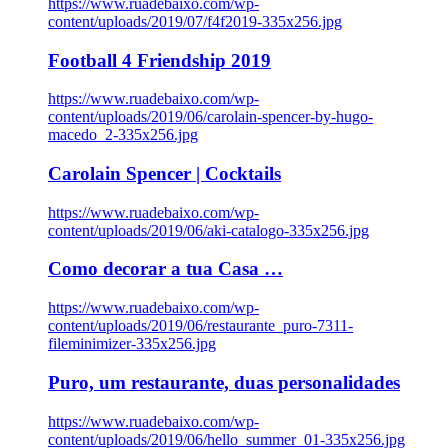
https://www.ruadebaixo.com/wp-
content/uploads/2019/07/f4f2019-335x256.jpg
Football 4 Friendship 2019
https://www.ruadebaixo.com/wp-
content/uploads/2019/06/carolain-spencer-by-hugo-
macedo_2-335x256.jpg
Carolain Spencer | Cocktails
https://www.ruadebaixo.com/wp-
content/uploads/2019/06/aki-catalogo-335x256.jpg
Como decorar a tua Casa …
https://www.ruadebaixo.com/wp-
content/uploads/2019/06/restaurante_puro-7311-
fileminimizer-335x256.jpg
Puro, um restaurante, duas personalidades
https://www.ruadebaixo.com/wp-
content/uploads/2019/06/hello_summer_01-335x256.jpg