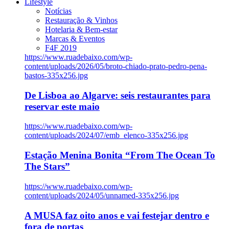
Lifestyle
Notícias
Restauração & Vinhos
Hotelaria & Bem-estar
Marcas & Eventos
F4F 2019
https://www.ruadebaixo.com/wp-
content/uploads/2026/05/broto-chiado-prato-pedro-pena-
bastos-335x256.jpg
De Lisboa ao Algarve: seis restaurantes para
reservar este maio
https://www.ruadebaixo.com/wp-
content/uploads/2024/07/emb_elenco-335x256.jpg
Estação Menina Bonita “From The Ocean To
The Stars”
https://www.ruadebaixo.com/wp-
content/uploads/2024/05/unnamed-335x256.jpg
A MUSA faz oito anos e vai festejar dentro e
fora de portas