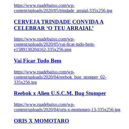
https://www.ruadebaixo.com/wp-
content/uploads/2020/05/trindade_arraial-335x256.jpg
CERVEJA TRINDADE CONVIDA A
CELEBRAR ‘O TEU ARRAIAL’
https://www.ruadebaixo.com/wp-
content/uploads/2020/05/vai-ficar-tudo-bem-
e1589130204162-335x256.png
Vai Ficar Tudo Bem
https://www.ruadebaixo.com/wp-
content/uploads/2020/04/reebok_bug_stomper_02-
335x256.jpg
Reebok x Alien U.S.C.M. Bug Stomper
https://www.ruadebaixo.com/wp-
content/uploads/2020/04/oris-x-momotaro-13-335x256.jpg
ORIS X MOMOTARO