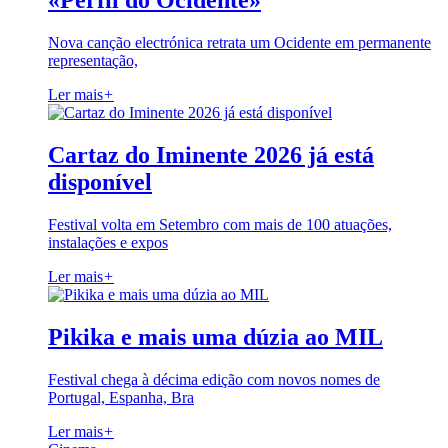
«Perfil do Ocidente»
Nova canção electrónica retrata um Ocidente em permanente
representação,
Ler mais
+
Cartaz do Iminente 2026 já está
disponível
Festival volta em Setembro com mais de 100 atuações,
instalações e expos
Ler mais
+
Pikika e mais uma dúzia ao MIL
Festival chega à décima edição com novos nomes de
Portugal, Espanha, Bra
Ler mais
+