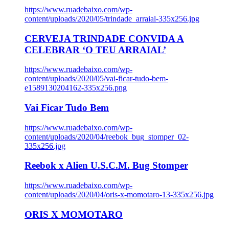
https://www.ruadebaixo.com/wp-
content/uploads/2020/05/trindade_arraial-335x256.jpg
CERVEJA TRINDADE CONVIDA A
CELEBRAR ‘O TEU ARRAIAL’
https://www.ruadebaixo.com/wp-
content/uploads/2020/05/vai-ficar-tudo-bem-
e1589130204162-335x256.png
Vai Ficar Tudo Bem
https://www.ruadebaixo.com/wp-
content/uploads/2020/04/reebok_bug_stomper_02-
335x256.jpg
Reebok x Alien U.S.C.M. Bug Stomper
https://www.ruadebaixo.com/wp-
content/uploads/2020/04/oris-x-momotaro-13-335x256.jpg
ORIS X MOMOTARO