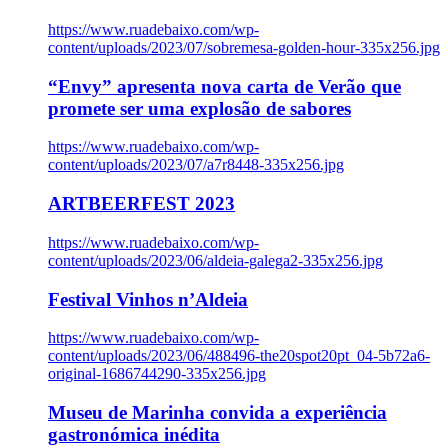
https://www.ruadebaixo.com/wp-
content/uploads/2023/07/sobremesa-golden-hour-335x256.jpg
“Envy” apresenta nova carta de Verão que
promete ser uma explosão de sabores
https://www.ruadebaixo.com/wp-
content/uploads/2023/07/a7r8448-335x256.jpg
ARTBEERFEST 2023
https://www.ruadebaixo.com/wp-
content/uploads/2023/06/aldeia-galega2-335x256.jpg
Festival Vinhos n’Aldeia
https://www.ruadebaixo.com/wp-
content/uploads/2023/06/488496-the20spot20pt_04-5b72a6-
original-1686744290-335x256.jpg
Museu de Marinha convida a experiência
gastronómica inédita