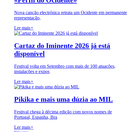
«Perfil do Ocidente»
Nova canção electrónica retrata um Ocidente em permanente
representação,
Ler mais
+
Cartaz do Iminente 2026 já está
disponível
Festival volta em Setembro com mais de 100 atuações,
instalações e expos
Ler mais
+
Pikika e mais uma dúzia ao MIL
Festival chega à décima edição com novos nomes de
Portugal, Espanha, Bra
Ler mais
+