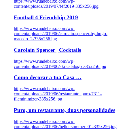
https://www.ruadebaixo.com/wp-
content/uploads/2019/07/f4f2019-335x256.jpg
Football 4 Friendship 2019
https://www.ruadebaixo.com/wp-
content/uploads/2019/06/carolain-spencer-by-hugo-
macedo_2-335x256.jpg
Carolain Spencer | Cocktails
https://www.ruadebaixo.com/wp-
content/uploads/2019/06/aki-catalogo-335x256.jpg
Como decorar a tua Casa …
https://www.ruadebaixo.com/wp-
content/uploads/2019/06/restaurante_puro-7311-
fileminimizer-335x256.jpg
Puro, um restaurante, duas personalidades
https://www.ruadebaixo.com/wp-
content/uploads/2019/06/hello_summer_01-335x256.jpg