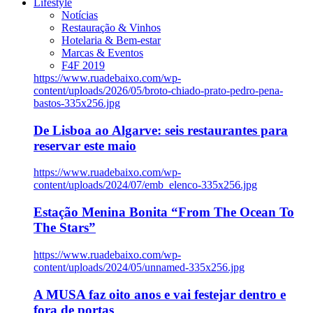
Lifestyle
Notícias
Restauração & Vinhos
Hotelaria & Bem-estar
Marcas & Eventos
F4F 2019
https://www.ruadebaixo.com/wp-
content/uploads/2026/05/broto-chiado-prato-pedro-pena-
bastos-335x256.jpg
De Lisboa ao Algarve: seis restaurantes para
reservar este maio
https://www.ruadebaixo.com/wp-
content/uploads/2024/07/emb_elenco-335x256.jpg
Estação Menina Bonita “From The Ocean To
The Stars”
https://www.ruadebaixo.com/wp-
content/uploads/2024/05/unnamed-335x256.jpg
A MUSA faz oito anos e vai festejar dentro e
fora de portas