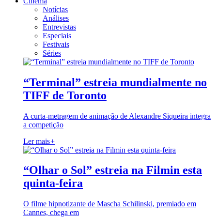
Cinema
Notícias
Análises
Entrevistas
Especiais
Festivais
Séries
“Terminal” estreia mundialmente no
TIFF de Toronto
A curta-metragem de animação de Alexandre Siqueira integra
a competição
Ler mais
+
“Olhar o Sol” estreia na Filmin esta
quinta-feira
O filme hipnotizante de Mascha Schilinski, premiado em
Cannes, chega em