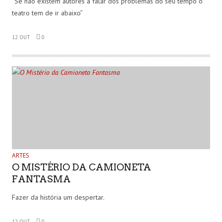
“Se não existem autores a falar dos problemas do seu tempo o
teatro tem de ir abaixo”
12 OUT
0
ARTES
O MISTÉRIO DA CAMIONETA
FANTASMA
Fazer da história um despertar.
12 OUT
0