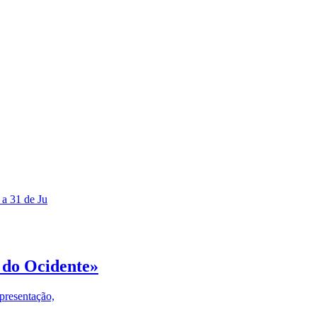
 a 31 de Ju
 do Ocidente»
presentação,