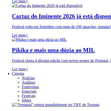
Ler mais
+
Cartaz do Iminente 2026 já está dispon
Festival volta em Setembro com mais de 100 atuações, instalaç
Ler mais
+
Pikika e mais uma dúzia ao MIL
Festival chega à décima edição com novos nomes de Portugal,
Ler mais
+
Cinema
Notícias
Análises
Entrevistas
Especiais
Festivais
Séries