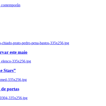
s contemporân
o-chiado-prato-pedro-pena-bastos-335x256.jpg
ervar este maio
_elenco-335x256.jpg
e Stars”
named-335x256.jpg
 de portas
00304-335x256.jpg