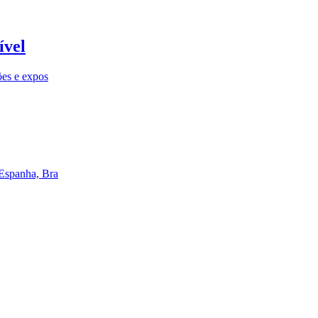
ível
ões e expos
 Espanha, Bra