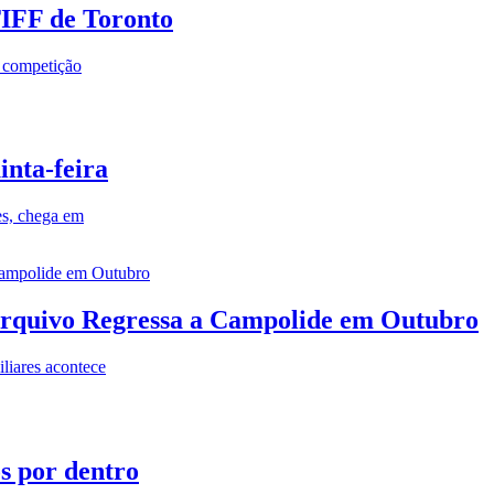
TIFF de Toronto
a competição
inta-feira
es, chega em
rquivo Regressa a Campolide em Outubro
iares acontece
os por dentro