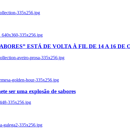
ollection-335x256.jpg
tl_640x360-335x256.jpg
BORES” ESTÁ DE VOLTA À FIL DE 14 A 16 DE
llection-aveiro-prosa-335x256.jpg
remesa-golden-hour-335x256.jpg
ete ser uma explosão de sabores
8448-335x256.jpg
ia-galega2-335x256.jpg