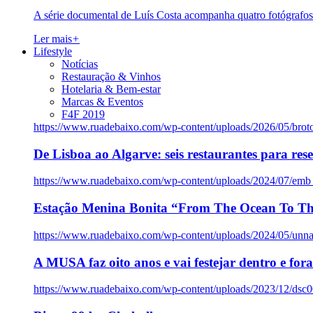
A série documental de Luís Costa acompanha quatro fotógrafo
Ler mais
+
Lifestyle
Notícias
Restauração & Vinhos
Hotelaria & Bem-estar
Marcas & Eventos
F4F 2019
https://www.ruadebaixo.com/wp-content/uploads/2026/05/brot
De Lisboa ao Algarve: seis restaurantes para res
https://www.ruadebaixo.com/wp-content/uploads/2024/07/emb
Estação Menina Bonita “From The Ocean To Th
https://www.ruadebaixo.com/wp-content/uploads/2024/05/un
A MUSA faz oito anos e vai festejar dentro e fora
https://www.ruadebaixo.com/wp-content/uploads/2023/12/dsc