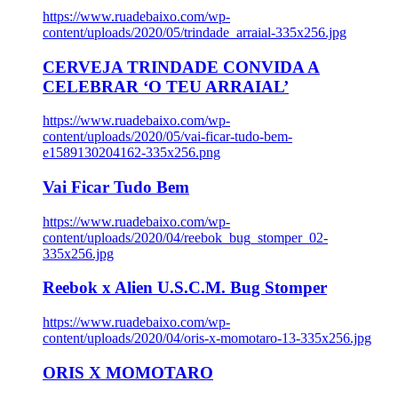
https://www.ruadebaixo.com/wp-
content/uploads/2020/05/trindade_arraial-335x256.jpg
CERVEJA TRINDADE CONVIDA A
CELEBRAR ‘O TEU ARRAIAL’
https://www.ruadebaixo.com/wp-
content/uploads/2020/05/vai-ficar-tudo-bem-
e1589130204162-335x256.png
Vai Ficar Tudo Bem
https://www.ruadebaixo.com/wp-
content/uploads/2020/04/reebok_bug_stomper_02-
335x256.jpg
Reebok x Alien U.S.C.M. Bug Stomper
https://www.ruadebaixo.com/wp-
content/uploads/2020/04/oris-x-momotaro-13-335x256.jpg
ORIS X MOMOTARO