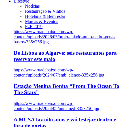
Lifestyle
Notícias
Restauração & Vinhos
Hotelaria & Bem-estar
Marcas & Eventos
F4F 2019
https://www.ruadebaixo.com/wp-
content/uploads/2026/05/broto-chiado-prato-pedro-pena-
bastos-335x256.jpg
De Lisboa ao Algarve: seis restaurantes para
reservar este maio
https://www.ruadebaixo.com/wp-
content/uploads/2024/07/emb_elenco-335x256.jpg
Estação Menina Bonita “From The Ocean To
The Stars”
https://www.ruadebaixo.com/wp-
content/uploads/2024/05/unnamed-335x256.jpg
A MUSA faz oito anos e vai festejar dentro e
fora de portas