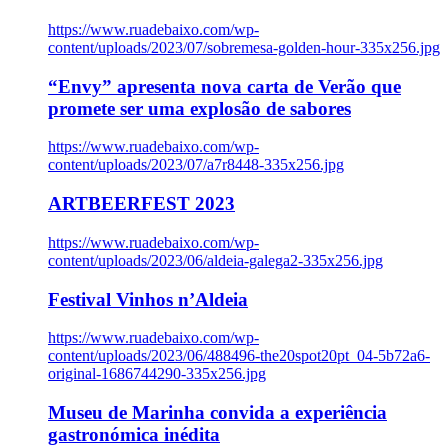
https://www.ruadebaixo.com/wp-
content/uploads/2023/07/sobremesa-golden-hour-335x256.jpg
“Envy” apresenta nova carta de Verão que
promete ser uma explosão de sabores
https://www.ruadebaixo.com/wp-
content/uploads/2023/07/a7r8448-335x256.jpg
ARTBEERFEST 2023
https://www.ruadebaixo.com/wp-
content/uploads/2023/06/aldeia-galega2-335x256.jpg
Festival Vinhos n’Aldeia
https://www.ruadebaixo.com/wp-
content/uploads/2023/06/488496-the20spot20pt_04-5b72a6-
original-1686744290-335x256.jpg
Museu de Marinha convida a experiência
gastronómica inédita