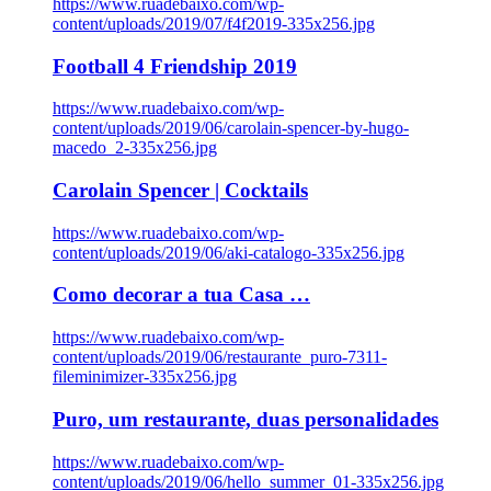
https://www.ruadebaixo.com/wp-
content/uploads/2019/07/f4f2019-335x256.jpg
Football 4 Friendship 2019
https://www.ruadebaixo.com/wp-
content/uploads/2019/06/carolain-spencer-by-hugo-
macedo_2-335x256.jpg
Carolain Spencer | Cocktails
https://www.ruadebaixo.com/wp-
content/uploads/2019/06/aki-catalogo-335x256.jpg
Como decorar a tua Casa …
https://www.ruadebaixo.com/wp-
content/uploads/2019/06/restaurante_puro-7311-
fileminimizer-335x256.jpg
Puro, um restaurante, duas personalidades
https://www.ruadebaixo.com/wp-
content/uploads/2019/06/hello_summer_01-335x256.jpg