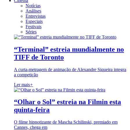
Cinema
Notícias
Análises
Entrevistas
Especiais
Festivais
Séries
“Terminal” estreia mundialmente no
TIFF de Toronto
A curta-metragem de animação de Alexandre Siqueira integra
a competição
Ler mais
+
“Olhar o Sol” estreia na Filmin esta
quinta-feira
O filme hipnotizante de Mascha Schilinski, premiado em
Cannes, chega em