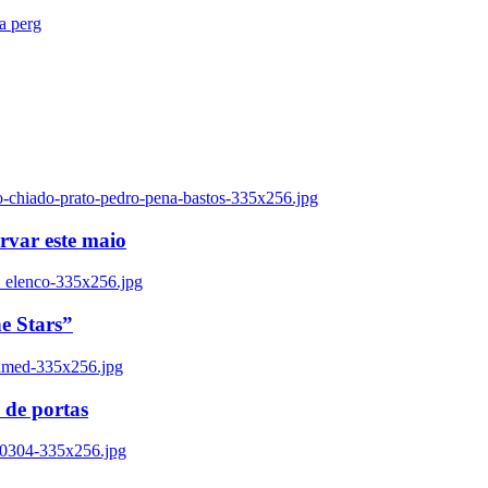
ra perg
o-chiado-prato-pedro-pena-bastos-335x256.jpg
ervar este maio
_elenco-335x256.jpg
e Stars”
named-335x256.jpg
 de portas
00304-335x256.jpg