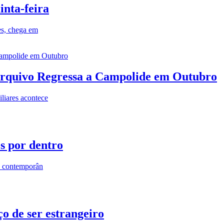
inta-feira
es, chega em
rquivo Regressa a Campolide em Outubro
iares acontece
os por dentro
s contemporân
o de ser estrangeiro