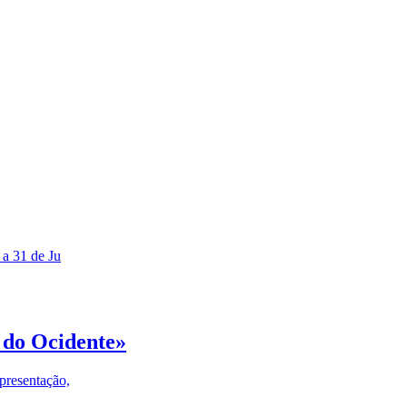
 a 31 de Ju
 do Ocidente»
presentação,