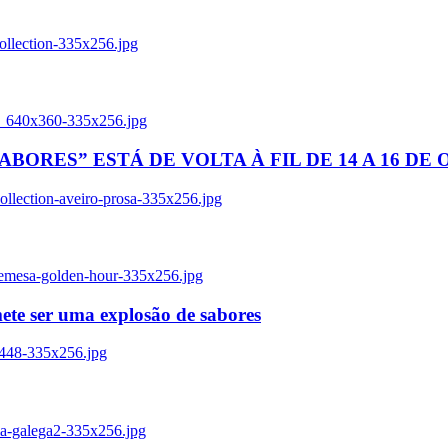
ollection-335x256.jpg
tl_640x360-335x256.jpg
BORES” ESTÁ DE VOLTA À FIL DE 14 A 16 DE
llection-aveiro-prosa-335x256.jpg
remesa-golden-hour-335x256.jpg
ete ser uma explosão de sabores
8448-335x256.jpg
ia-galega2-335x256.jpg