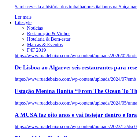
Samir revisita a história dos trabalhadores italianos na Suíça pa
Ler mais
+
Lifestyle
Notícias
Restauração & Vinhos
Hotelaria & Bem-estar
Marcas & Eventos
F4F 2019
https://www.ruadebaixo.com/wp-content/uploads/2026/05/brot
De Lisboa ao Algarve: seis restaurantes para res
https://www.ruadebaixo.com/wp-content/uploads/2024/07/emb
Estação Menina Bonita “From The Ocean To Th
https://www.ruadebaixo.com/wp-content/uploads/2024/05/un
A MUSA faz oito anos e vai festejar dentro e fora
https://www.ruadebaixo.com/wp-content/uploads/2023/12/dsc