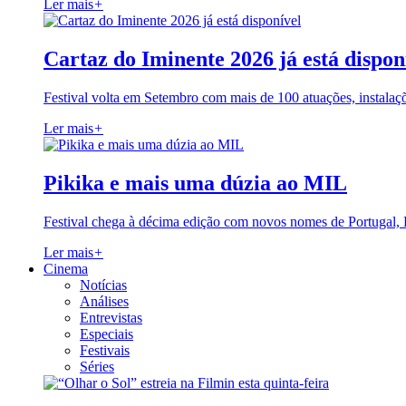
Ler mais
+
Cartaz do Iminente 2026 já está dispon
Festival volta em Setembro com mais de 100 atuações, instalaç
Ler mais
+
Pikika e mais uma dúzia ao MIL
Festival chega à décima edição com novos nomes de Portugal,
Ler mais
+
Cinema
Notícias
Análises
Entrevistas
Especiais
Festivais
Séries