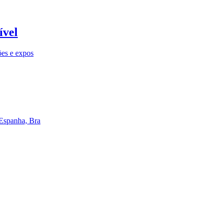
ível
ões e expos
 Espanha, Bra