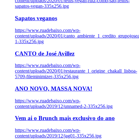
content/uploads/2020/01/tenis-vegan-rutz-como-sao-feitos-
sapatos-vegan-335x256.jpg
Sapatos veganos
https://www.ruadebaixo.com/wp-
content/uploads/2020/01/canto_ambiente_1_credito_grupojosea
1-335x256.jpg
CANTO de José Avillez
https://www.ruadebaixo.com/wp-
content/uploads/2020/01/restaurante_l_origine_chakall_lisboa-
5709-fileminimizer-335x256.jpg
ANO NOVO, MASSA NOVA!
https://www.ruadebaixo.com/wp-
content/uploads/2019/12/unnamed-2-335x256.jpg
Vem ai o Brunch mais exclusivo do ano
https://www.ruadebaixo.com/wp-
content/uploads/2019/12/jag01-335x256.jpg