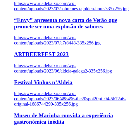
https://www.ruadebaixo.com/wp-
content/uploads/2023/07/sobremesa-golden-hour-335x256.jpg
“Envy” apresenta nova carta de Verão que
promete ser uma explosão de sabores
https://www.ruadebaixo.com/wp-
content/uploads/2023/07/a7r8448-335x256.jpg
ARTBEERFEST 2023
https://www.ruadebaixo.com/wp-
content/uploads/2023/06/aldeia-galega2-335x256.jpg
Festival Vinhos n’Aldeia
https://www.ruadebaixo.com/wp-
content/uploads/2023/06/488496-the20spot20pt_04-5b72a6-
original-1686744290-335x256.jpg
Museu de Marinha convida a experiência
gastronómica inédita