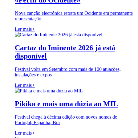
«Perfil do Ocidente»
Nova canção electrónica retrata um Ocidente em permanente
representação,
Ler mais
+
Cartaz do Iminente 2026 já está
disponível
Festival volta em Setembro com mais de 100 atuações,
instalações e expos
Ler mais
+
Pikika e mais uma dúzia ao MIL
Festival chega à décima edição com novos nomes de
Portugal, Espanha, Bra
Ler mais
+