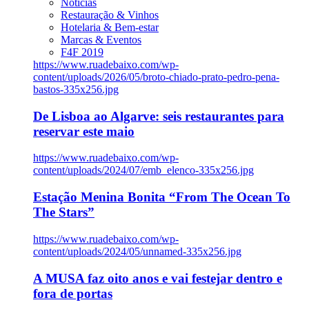
Notícias
Restauração & Vinhos
Hotelaria & Bem-estar
Marcas & Eventos
F4F 2019
https://www.ruadebaixo.com/wp-
content/uploads/2026/05/broto-chiado-prato-pedro-pena-
bastos-335x256.jpg
De Lisboa ao Algarve: seis restaurantes para
reservar este maio
https://www.ruadebaixo.com/wp-
content/uploads/2024/07/emb_elenco-335x256.jpg
Estação Menina Bonita “From The Ocean To
The Stars”
https://www.ruadebaixo.com/wp-
content/uploads/2024/05/unnamed-335x256.jpg
A MUSA faz oito anos e vai festejar dentro e
fora de portas