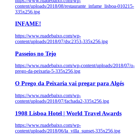
https://www.ruadebaixo.com/wp-
content/uploads/2018/08/restaurante_infame_lisboa-010215-
335x256.jpg
INFAME!
https://www.ruadebaixo.com/wp-
content/uploads/2018/07/dsc2353-335x256.jpg
Passeios no Tejo
https://www.ruadebaixo.com/wp-content/uploads/2018/07/o-
prego-da-peixaria-5-335x256.jpg
O Prego da Peixaria vai pregar para Algés
https://www.ruadebaixo.com/wp-
content/uploads/2018/07/fachada2-335x256.jpg
1908 Lisboa Hotel | World Travel Awards
https://www.ruadebaixo.com/wp-
content/uploads/2018/06/la_villa_sunset-335x256.jpg