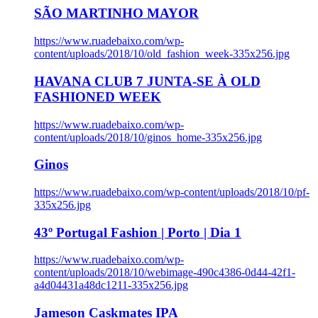
SÃO MARTINHO MAYOR
https://www.ruadebaixo.com/wp-
content/uploads/2018/10/old_fashion_week-335x256.jpg
HAVANA CLUB 7 JUNTA-SE À OLD
FASHIONED WEEK
https://www.ruadebaixo.com/wp-
content/uploads/2018/10/ginos_home-335x256.jpg
Ginos
https://www.ruadebaixo.com/wp-content/uploads/2018/10/pf-
335x256.jpg
43º Portugal Fashion | Porto | Dia 1
https://www.ruadebaixo.com/wp-
content/uploads/2018/10/webimage-490c4386-0d44-42f1-
a4d04431a48dc1211-335x256.jpg
Jameson Caskmates IPA