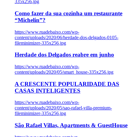
335x256.jpg
Como fazer da sua cozinha um restaurante
“Michelin”?
https://www.ruadebaixo.com/wp-
content/uploads/2020/06/herdade-dos-delgados-0105-
fileminimizer-335x256.jpg
Herdade dos Delgados reabre em junho
https://www.ruadebaixo.com/wp-
content/uploads/2020/05/smart_house-335x256.jpg
A CRESCENTE POPULARIDADE DAS
CASAS INTELIGENTES
https://www.ruadebaixo.com/wp-
content/uploads/2020/05/sao-rafael-villa-premium-
fileminimizer-335x256.jpg
São Rafael Villas, Apartments & GuestHouse