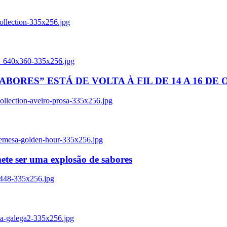
ollection-335x256.jpg
tl_640x360-335x256.jpg
BORES” ESTÁ DE VOLTA À FIL DE 14 A 16 DE
llection-aveiro-prosa-335x256.jpg
remesa-golden-hour-335x256.jpg
ete ser uma explosão de sabores
8448-335x256.jpg
ia-galega2-335x256.jpg