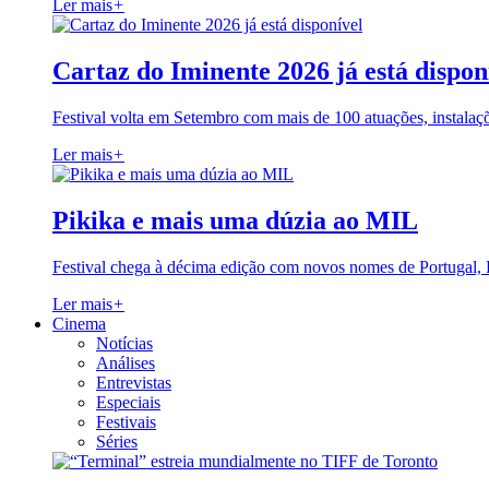
Ler mais
+
Cartaz do Iminente 2026 já está dispon
Festival volta em Setembro com mais de 100 atuações, instalaç
Ler mais
+
Pikika e mais uma dúzia ao MIL
Festival chega à décima edição com novos nomes de Portugal,
Ler mais
+
Cinema
Notícias
Análises
Entrevistas
Especiais
Festivais
Séries