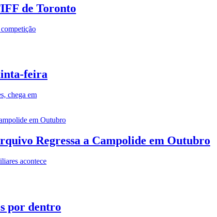
TIFF de Toronto
a competição
inta-feira
es, chega em
rquivo Regressa a Campolide em Outubro
iares acontece
os por dentro