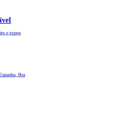
ível
ões e expos
 Espanha, Bra