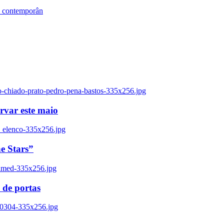
s contemporân
o-chiado-prato-pedro-pena-bastos-335x256.jpg
ervar este maio
_elenco-335x256.jpg
e Stars”
named-335x256.jpg
 de portas
00304-335x256.jpg