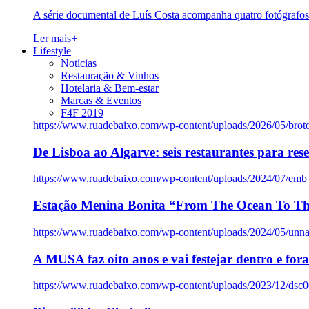
A série documental de Luís Costa acompanha quatro fotógrafo
Ler mais
+
Lifestyle
Notícias
Restauração & Vinhos
Hotelaria & Bem-estar
Marcas & Eventos
F4F 2019
https://www.ruadebaixo.com/wp-content/uploads/2026/05/brot
De Lisboa ao Algarve: seis restaurantes para res
https://www.ruadebaixo.com/wp-content/uploads/2024/07/emb
Estação Menina Bonita “From The Ocean To Th
https://www.ruadebaixo.com/wp-content/uploads/2024/05/un
A MUSA faz oito anos e vai festejar dentro e fora
https://www.ruadebaixo.com/wp-content/uploads/2023/12/dsc