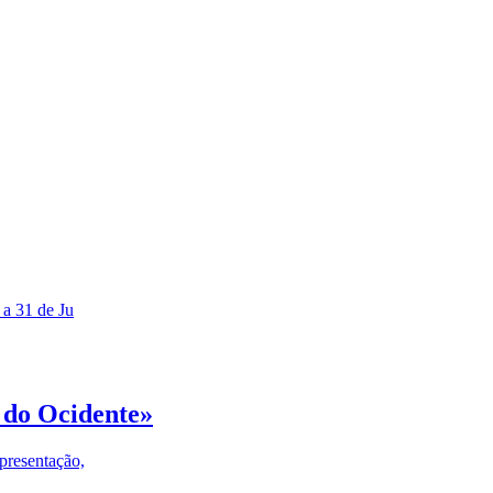
 a 31 de Ju
 do Ocidente»
presentação,