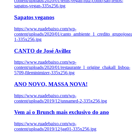
content/uploads/2020/01/tenis-vegan-rutz-como-sao-feitos-
sapatos-vegan-335x256.jpg
Sapatos veganos
https://www.ruadebaixo.com/wp-
content/uploads/2020/01/canto_ambiente_1_credito_grupojosea
1-335x256.jpg
CANTO de José Avillez
https://www.ruadebaixo.com/wp-
content/uploads/2020/01/restaurante_l_origine_chakall_lisboa-
5709-fileminimizer-335x256.jpg
ANO NOVO, MASSA NOVA!
https://www.ruadebaixo.com/wp-
content/uploads/2019/12/unnamed-2-335x256.jpg
Vem ai o Brunch mais exclusivo do ano
https://www.ruadebaixo.com/wp-
content/uploads/2019/12/jag01-335x256.jpg