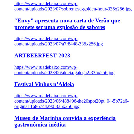
https://www.ruadebaixo.com/wp-
content/uploads/2023/07/sobremesa-golden-hour-335x256.jpg
“Envy” apresenta nova carta de Verão que
promete ser uma explosão de sabores
https://www.ruadebaixo.com/wp-
content/uploads/2023/07/a7r8448-335x256.jpg
ARTBEERFEST 2023
https://www.ruadebaixo.com/wp-
content/uploads/2023/06/aldeia-galega2-335x256.jpg
Festival Vinhos n’Aldeia
https://www.ruadebaixo.com/wp-
content/uploads/2023/06/488496-the20spot20pt_04-5b72a6-
original-1686744290-335x256.jpg
Museu de Marinha convida a experiência
gastronómica inédita