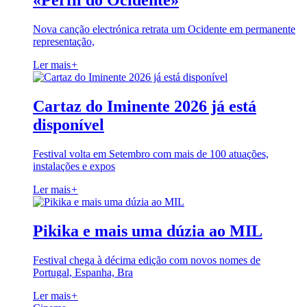
«Perfil do Ocidente»
Nova canção electrónica retrata um Ocidente em permanente
representação,
Ler mais
+
Cartaz do Iminente 2026 já está
disponível
Festival volta em Setembro com mais de 100 atuações,
instalações e expos
Ler mais
+
Pikika e mais uma dúzia ao MIL
Festival chega à décima edição com novos nomes de
Portugal, Espanha, Bra
Ler mais
+