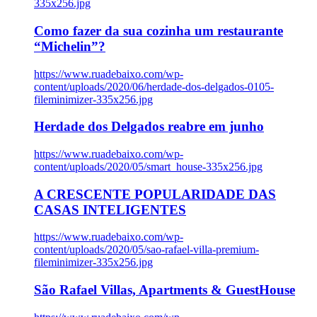
335x256.jpg
Como fazer da sua cozinha um restaurante
“Michelin”?
https://www.ruadebaixo.com/wp-
content/uploads/2020/06/herdade-dos-delgados-0105-
fileminimizer-335x256.jpg
Herdade dos Delgados reabre em junho
https://www.ruadebaixo.com/wp-
content/uploads/2020/05/smart_house-335x256.jpg
A CRESCENTE POPULARIDADE DAS
CASAS INTELIGENTES
https://www.ruadebaixo.com/wp-
content/uploads/2020/05/sao-rafael-villa-premium-
fileminimizer-335x256.jpg
São Rafael Villas, Apartments & GuestHouse