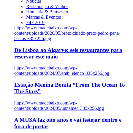
Notícias
Restauração & Vinhos
Hotelaria & Bem-estar
Marcas & Eventos
F4F 2019
https://www.ruadebaixo.com/wp-
content/uploads/2026/05/broto-chiado-prato-pedro-pena-
bastos-335x256.jpg
De Lisboa ao Algarve: seis restaurantes para
reservar este maio
https://www.ruadebaixo.com/wp-
content/uploads/2024/07/emb_elenco-335x256.jpg
Estação Menina Bonita “From The Ocean To
The Stars”
https://www.ruadebaixo.com/wp-
content/uploads/2024/05/unnamed-335x256.jpg
A MUSA faz oito anos e vai festejar dentro e
fora de portas