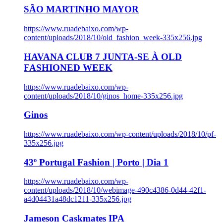
SÃO MARTINHO MAYOR
https://www.ruadebaixo.com/wp-
content/uploads/2018/10/old_fashion_week-335x256.jpg
HAVANA CLUB 7 JUNTA-SE À OLD
FASHIONED WEEK
https://www.ruadebaixo.com/wp-
content/uploads/2018/10/ginos_home-335x256.jpg
Ginos
https://www.ruadebaixo.com/wp-content/uploads/2018/10/pf-
335x256.jpg
43º Portugal Fashion | Porto | Dia 1
https://www.ruadebaixo.com/wp-
content/uploads/2018/10/webimage-490c4386-0d44-42f1-
a4d04431a48dc1211-335x256.jpg
Jameson Caskmates IPA