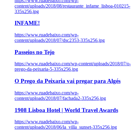
https://www.ruadebaixo.com/wp-
content/uploads/2018/08/restaurante_infame_lisboa-010215-
335x256.jpg
INFAME!
https://www.ruadebaixo.com/wp-
content/uploads/2018/07/dsc2353-335x256.jpg
Passeios no Tejo
https://www.ruadebaixo.com/wp-content/uploads/2018/07/o-
prego-da-peixaria-5-335x256.jpg
O Prego da Peixaria vai pregar para Algés
https://www.ruadebaixo.com/wp-
content/uploads/2018/07/fachada2-335x256.jpg
1908 Lisboa Hotel | World Travel Awards
https://www.ruadebaixo.com/wp-
content/uploads/2018/06/la_villa_sunset-335x256.jpg