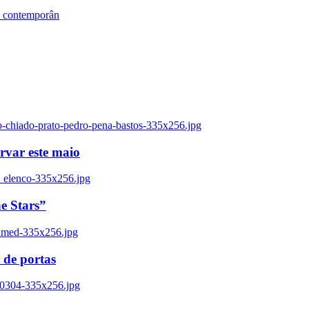
s contemporân
o-chiado-prato-pedro-pena-bastos-335x256.jpg
ervar este maio
_elenco-335x256.jpg
e Stars”
named-335x256.jpg
 de portas
00304-335x256.jpg