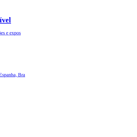
ível
ões e expos
 Espanha, Bra