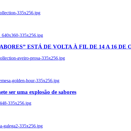
ollection-335x256.jpg
tl_640x360-335x256.jpg
BORES” ESTÁ DE VOLTA À FIL DE 14 A 16 DE
llection-aveiro-prosa-335x256.jpg
remesa-golden-hour-335x256.jpg
ete ser uma explosão de sabores
8448-335x256.jpg
ia-galega2-335x256.jpg