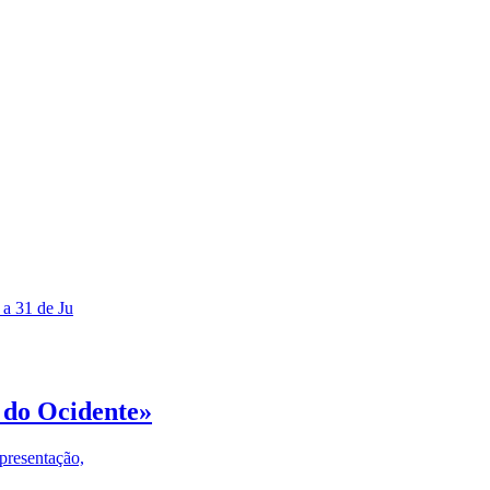
 a 31 de Ju
 do Ocidente»
presentação,