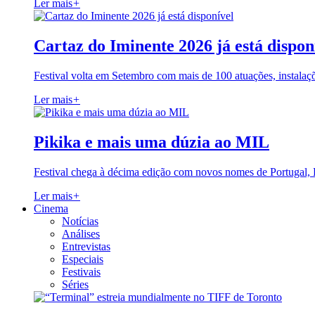
Ler mais
+
Cartaz do Iminente 2026 já está dispon
Festival volta em Setembro com mais de 100 atuações, instalaç
Ler mais
+
Pikika e mais uma dúzia ao MIL
Festival chega à décima edição com novos nomes de Portugal,
Ler mais
+
Cinema
Notícias
Análises
Entrevistas
Especiais
Festivais
Séries