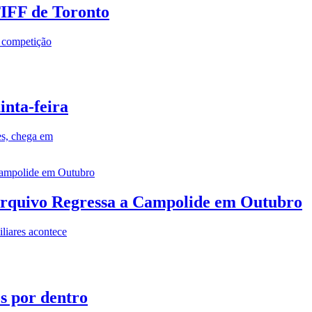
TIFF de Toronto
a competição
inta-feira
es, chega em
rquivo Regressa a Campolide em Outubro
iares acontece
os por dentro