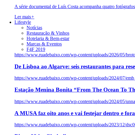
A série documental de Luís Costa acompanha quatro fotógrafo
Ler mais
+
Lifestyle
Notícias
Restauração & Vinhos
Hotelaria & Bem-estar
Marcas & Eventos
F4F 2019
https://www.ruadebaixo.com/wp-content/uploads/2026/05/brot
De Lisboa ao Algarve: seis restaurantes para res
https://www.ruadebaixo.com/wp-content/uploads/2024/07/emb
Estação Menina Bonita “From The Ocean To Th
https://www.ruadebaixo.com/wp-content/uploads/2024/05/un
A MUSA faz oito anos e vai festejar dentro e fora
https://www.ruadebaixo.com/wp-content/uploads/2023/12/dsc