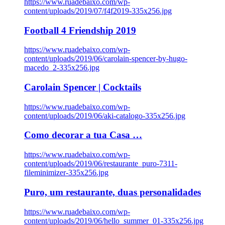
https://www.ruadebaixo.com/wp-
content/uploads/2019/07/f4f2019-335x256.jpg
Football 4 Friendship 2019
https://www.ruadebaixo.com/wp-
content/uploads/2019/06/carolain-spencer-by-hugo-
macedo_2-335x256.jpg
Carolain Spencer | Cocktails
https://www.ruadebaixo.com/wp-
content/uploads/2019/06/aki-catalogo-335x256.jpg
Como decorar a tua Casa …
https://www.ruadebaixo.com/wp-
content/uploads/2019/06/restaurante_puro-7311-
fileminimizer-335x256.jpg
Puro, um restaurante, duas personalidades
https://www.ruadebaixo.com/wp-
content/uploads/2019/06/hello_summer_01-335x256.jpg