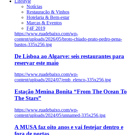
Lifestyle
Notícias
Restauração & Vinhos
Hotelaria & Bem-estar
Marcas & Eventos
F4F 2019
https://www.ruadebaixo.com/wp-
content/uploads/2026/05/broto-chiado-prato-pedro-pena-
bastos-335x256.jpg
De Lisboa ao Algarve: seis restaurantes para
reservar este maio
https://www.ruadebaixo.com/wp-
content/uploads/2024/07/emb_elenco-335x256.jpg
Estação Menina Bonita “From The Ocean To
The Stars”
https://www.ruadebaixo.com/wp-
content/uploads/2024/05/unnamed-335x256.jpg
A MUSA faz oito anos e vai festejar dentro e
fora de portas