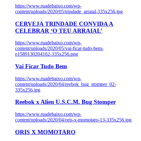
https://www.ruadebaixo.com/wp-
content/uploads/2020/05/trindade_arraial-335x256.jpg
CERVEJA TRINDADE CONVIDA A
CELEBRAR ‘O TEU ARRAIAL’
https://www.ruadebaixo.com/wp-
content/uploads/2020/05/vai-ficar-tudo-bem-
e1589130204162-335x256.png
Vai Ficar Tudo Bem
https://www.ruadebaixo.com/wp-
content/uploads/2020/04/reebok_bug_stomper_02-
335x256.jpg
Reebok x Alien U.S.C.M. Bug Stomper
https://www.ruadebaixo.com/wp-
content/uploads/2020/04/oris-x-momotaro-13-335x256.jpg
ORIS X MOMOTARO