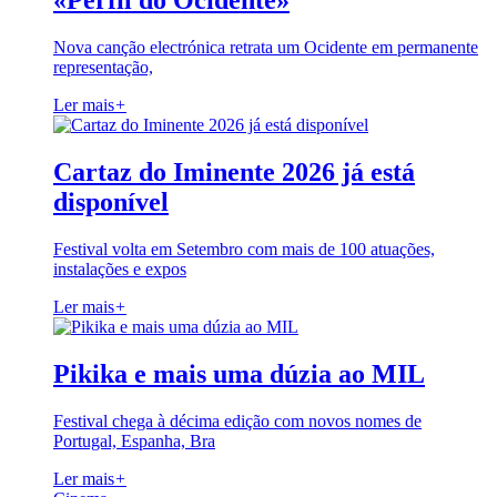
«Perfil do Ocidente»
Nova canção electrónica retrata um Ocidente em permanente
representação,
Ler mais
+
Cartaz do Iminente 2026 já está
disponível
Festival volta em Setembro com mais de 100 atuações,
instalações e expos
Ler mais
+
Pikika e mais uma dúzia ao MIL
Festival chega à décima edição com novos nomes de
Portugal, Espanha, Bra
Ler mais
+