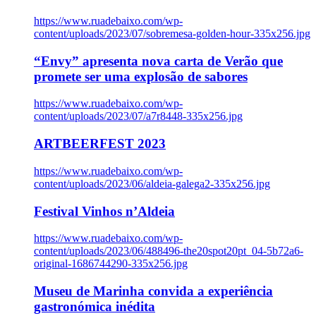
https://www.ruadebaixo.com/wp-
content/uploads/2023/07/sobremesa-golden-hour-335x256.jpg
“Envy” apresenta nova carta de Verão que
promete ser uma explosão de sabores
https://www.ruadebaixo.com/wp-
content/uploads/2023/07/a7r8448-335x256.jpg
ARTBEERFEST 2023
https://www.ruadebaixo.com/wp-
content/uploads/2023/06/aldeia-galega2-335x256.jpg
Festival Vinhos n’Aldeia
https://www.ruadebaixo.com/wp-
content/uploads/2023/06/488496-the20spot20pt_04-5b72a6-
original-1686744290-335x256.jpg
Museu de Marinha convida a experiência
gastronómica inédita