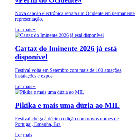
«Perfil do Ocidente»
Nova canção electrónica retrata um Ocidente em permanente
representação,
Ler mais
+
Cartaz do Iminente 2026 já está
disponível
Festival volta em Setembro com mais de 100 atuações,
instalações e expos
Ler mais
+
Pikika e mais uma dúzia ao MIL
Festival chega à décima edição com novos nomes de
Portugal, Espanha, Bra
Ler mais
+