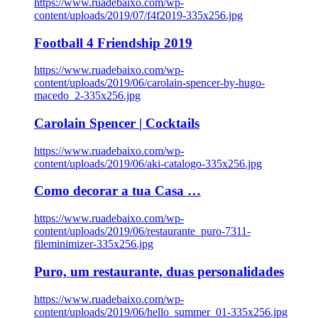
https://www.ruadebaixo.com/wp-
content/uploads/2019/07/f4f2019-335x256.jpg
Football 4 Friendship 2019
https://www.ruadebaixo.com/wp-
content/uploads/2019/06/carolain-spencer-by-hugo-
macedo_2-335x256.jpg
Carolain Spencer | Cocktails
https://www.ruadebaixo.com/wp-
content/uploads/2019/06/aki-catalogo-335x256.jpg
Como decorar a tua Casa …
https://www.ruadebaixo.com/wp-
content/uploads/2019/06/restaurante_puro-7311-
fileminimizer-335x256.jpg
Puro, um restaurante, duas personalidades
https://www.ruadebaixo.com/wp-
content/uploads/2019/06/hello_summer_01-335x256.jpg