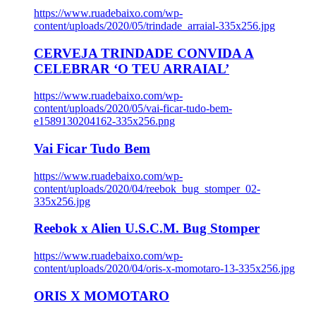
https://www.ruadebaixo.com/wp-
content/uploads/2020/05/trindade_arraial-335x256.jpg
CERVEJA TRINDADE CONVIDA A
CELEBRAR ‘O TEU ARRAIAL’
https://www.ruadebaixo.com/wp-
content/uploads/2020/05/vai-ficar-tudo-bem-
e1589130204162-335x256.png
Vai Ficar Tudo Bem
https://www.ruadebaixo.com/wp-
content/uploads/2020/04/reebok_bug_stomper_02-
335x256.jpg
Reebok x Alien U.S.C.M. Bug Stomper
https://www.ruadebaixo.com/wp-
content/uploads/2020/04/oris-x-momotaro-13-335x256.jpg
ORIS X MOMOTARO