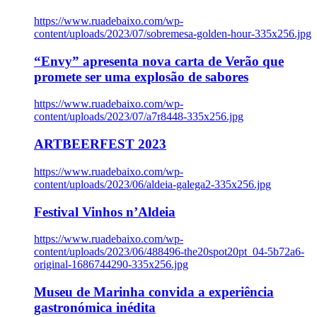
https://www.ruadebaixo.com/wp-
content/uploads/2023/07/sobremesa-golden-hour-335x256.jpg
“Envy” apresenta nova carta de Verão que
promete ser uma explosão de sabores
https://www.ruadebaixo.com/wp-
content/uploads/2023/07/a7r8448-335x256.jpg
ARTBEERFEST 2023
https://www.ruadebaixo.com/wp-
content/uploads/2023/06/aldeia-galega2-335x256.jpg
Festival Vinhos n’Aldeia
https://www.ruadebaixo.com/wp-
content/uploads/2023/06/488496-the20spot20pt_04-5b72a6-
original-1686744290-335x256.jpg
Museu de Marinha convida a experiência
gastronómica inédita