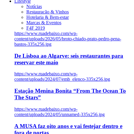
Lifestyle
Notícias
Restauração & Vinhos
Hotelaria & Bem-estar
Marcas & Eventos
F4F 2019
https://www.ruadebaixo.com/wp-
content/uploads/2026/05/broto-chiado-prato-pedro-pena-
bastos-335x256.jpg
De Lisboa ao Algarve: seis restaurantes para
reservar este maio
https://www.ruadebaixo.com/wp-
content/uploads/2024/07/emb_elenco-335x256.jpg
Estação Menina Bonita “From The Ocean To
The Stars”
https://www.ruadebaixo.com/wp-
content/uploads/2024/05/unnamed-335x256.jpg
A MUSA faz oito anos e vai festejar dentro e
fora de portas