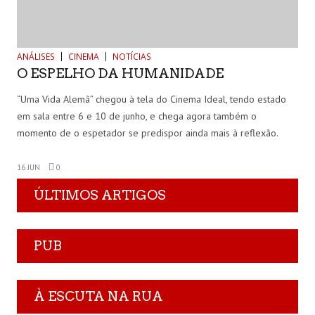
ANÁLISES
CINEMA
NOTÍCIAS
O ESPELHO DA HUMANIDADE
“Uma Vida Alemã” chegou à tela do Cinema Ideal, tendo estado
em sala entre 6 e 10 de junho, e chega agora também o
momento de o espetador se predispor ainda mais à reflexão.
16 JUN
0
ÚLTIMOS ARTIGOS
PUB
À ESCUTA NA RUA