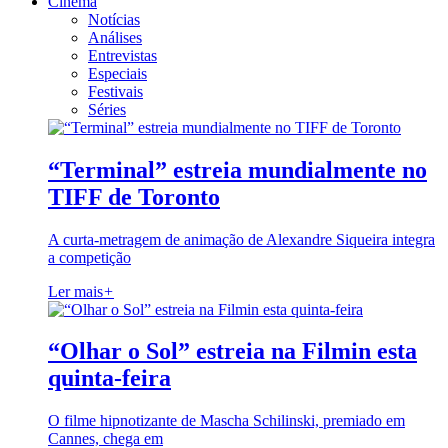
Cinema
Notícias
Análises
Entrevistas
Especiais
Festivais
Séries
“Terminal” estreia mundialmente no
TIFF de Toronto
A curta-metragem de animação de Alexandre Siqueira integra
a competição
Ler mais
+
“Olhar o Sol” estreia na Filmin esta
quinta-feira
O filme hipnotizante de Mascha Schilinski, premiado em
Cannes, chega em