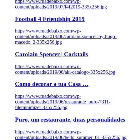
https://www.ruadebaixo.com/wp-
content/uploads/2019/07/f4f2019-335x256.jpg
Football 4 Friendship 2019
https://www.ruadebaixo.com/wp-
content/uploads/2019/06/carolain-spencer-by-hugo-
macedo_2-335x256.jpg
Carolain Spencer | Cocktails
https://www.ruadebaixo.com/wp-
content/uploads/2019/06/aki-catalogo-335x256.jpg
Como decorar a tua Casa …
https://www.ruadebaixo.com/wp-
content/uploads/2019/06/restaurante_puro-7311-
fileminimizer-335x256.jpg
Puro, um restaurante, duas personalidades
https://www.ruadebaixo.com/wp-
content/uploads/2019/06/hello_summer_01-335x256.jpg