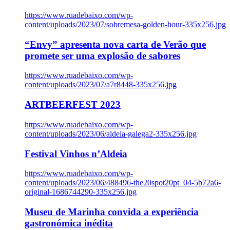
https://www.ruadebaixo.com/wp-
content/uploads/2023/07/sobremesa-golden-hour-335x256.jpg
“Envy” apresenta nova carta de Verão que
promete ser uma explosão de sabores
https://www.ruadebaixo.com/wp-
content/uploads/2023/07/a7r8448-335x256.jpg
ARTBEERFEST 2023
https://www.ruadebaixo.com/wp-
content/uploads/2023/06/aldeia-galega2-335x256.jpg
Festival Vinhos n’Aldeia
https://www.ruadebaixo.com/wp-
content/uploads/2023/06/488496-the20spot20pt_04-5b72a6-
original-1686744290-335x256.jpg
Museu de Marinha convida a experiência
gastronómica inédita