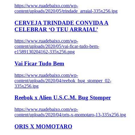
https://www.ruadebaixo.com/wp-
content/uploads/2020/05/trindade_arraial-335x256.jpg
CERVEJA TRINDADE CONVIDA A
CELEBRAR ‘O TEU ARRAIAL’
https://www.ruadebaixo.com/wp-
content/uploads/2020/05/vai-ficar-tudo-bem-
e1589130204162-335x256.png
Vai Ficar Tudo Bem
https://www.ruadebaixo.com/wp-
content/uploads/2020/04/reebok_bug_stomper_02-
335x256.jpg
Reebok x Alien U.S.C.M. Bug Stomper
https://www.ruadebaixo.com/wp-
content/uploads/2020/04/oris-x-momotaro-13-335x256.jpg
ORIS X MOMOTARO