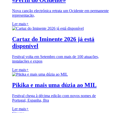
«Perfil do Ocidente»
Nova canção electrónica retrata um Ocidente em permanente
representação,
Ler mais
+
Cartaz do Iminente 2026 já está
disponível
Festival volta em Setembro com mais de 100 atuações,
instalações e expos
Ler mais
+
Pikika e mais uma dúzia ao MIL
Festival chega à décima edição com novos nomes de
Portugal, Espanha, Bra
Ler mais
+