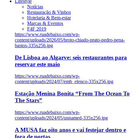
Lifestyle
Notícias
Restauração & Vinhos
Hotelaria & Bem-estar
Marcas & Eventos
F4F 2019
https://www.ruadebaixo.com/wp-
content/uploads/2026/05/broto-chiado-prato-pedro-pena-
bastos-335x256.jpg
De Lisboa ao Algarve: seis restaurantes para
reservar este maio
https://www.ruadebaixo.com/wp-
content/uploads/2024/07/emb_elenco-335x256.jpg
Estação Menina Bonita “From The Ocean To
The Stars”
https://www.ruadebaixo.com/wp-
content/uploads/2024/05/unnamed-335x256.jpg
A MUSA faz oito anos e vai festejar dentro e
fora de portas