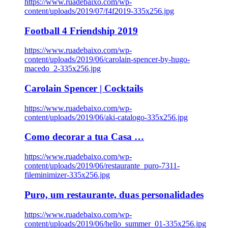
https://www.ruadebaixo.com/wp-
content/uploads/2019/07/f4f2019-335x256.jpg
Football 4 Friendship 2019
https://www.ruadebaixo.com/wp-
content/uploads/2019/06/carolain-spencer-by-hugo-
macedo_2-335x256.jpg
Carolain Spencer | Cocktails
https://www.ruadebaixo.com/wp-
content/uploads/2019/06/aki-catalogo-335x256.jpg
Como decorar a tua Casa …
https://www.ruadebaixo.com/wp-
content/uploads/2019/06/restaurante_puro-7311-
fileminimizer-335x256.jpg
Puro, um restaurante, duas personalidades
https://www.ruadebaixo.com/wp-
content/uploads/2019/06/hello_summer_01-335x256.jpg