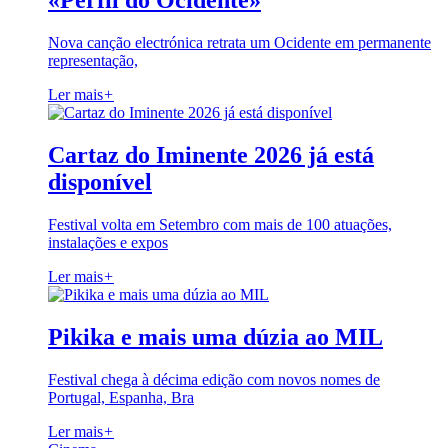
«Perfil do Ocidente»
Nova canção electrónica retrata um Ocidente em permanente
representação,
Ler mais
+
Cartaz do Iminente 2026 já está
disponível
Festival volta em Setembro com mais de 100 atuações,
instalações e expos
Ler mais
+
Pikika e mais uma dúzia ao MIL
Festival chega à décima edição com novos nomes de
Portugal, Espanha, Bra
Ler mais
+