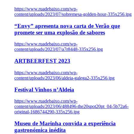
https://www.ruadebaixo.com/wp-
content/uploads/2023/07/sobremesa-golden-hour-335x256.jpg
“Envy” apresenta nova carta de Verão que
promete ser uma explosão de sabores
https://www.ruadebaixo.com/wp-
content/uploads/2023/07/a7r8448-335x256.jpg
ARTBEERFEST 2023
https://www.ruadebaixo.com/wp-
content/uploads/2023/06/aldeia-galega2-335x256.jpg
Festival Vinhos n’Aldeia
https://www.ruadebaixo.com/wp-
content/uploads/2023/06/488496-the20spot20pt_04-5b72a6-
original-1686744290-335x256.jpg
Museu de Marinha convida a experiência
gastronómica inédita