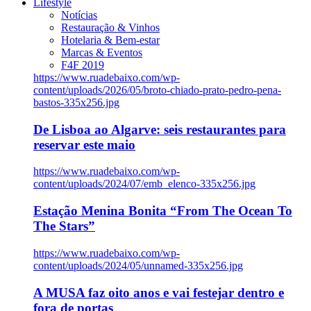
Lifestyle
Notícias
Restauração & Vinhos
Hotelaria & Bem-estar
Marcas & Eventos
F4F 2019
https://www.ruadebaixo.com/wp-
content/uploads/2026/05/broto-chiado-prato-pedro-pena-
bastos-335x256.jpg
De Lisboa ao Algarve: seis restaurantes para
reservar este maio
https://www.ruadebaixo.com/wp-
content/uploads/2024/07/emb_elenco-335x256.jpg
Estação Menina Bonita “From The Ocean To
The Stars”
https://www.ruadebaixo.com/wp-
content/uploads/2024/05/unnamed-335x256.jpg
A MUSA faz oito anos e vai festejar dentro e
fora de portas