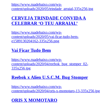
https://www.ruadebaixo.com/wp-
content/uploads/2020/05/trindade_arraial-335x256.jpg
CERVEJA TRINDADE CONVIDA A
CELEBRAR ‘O TEU ARRAIAL’
https://www.ruadebaixo.com/wp-
content/uploads/2020/05/vai-ficar-tudo-bem-
e1589130204162-335x256.png
Vai Ficar Tudo Bem
https://www.ruadebaixo.com/wp-
content/uploads/2020/04/reebok_bug_stomper_02-
335x256.jpg
Reebok x Alien U.S.C.M. Bug Stomper
https://www.ruadebaixo.com/wp-
content/uploads/2020/04/oris-x-momotaro-13-335x256.jpg
ORIS X MOMOTARO