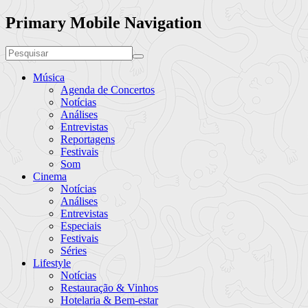
Primary Mobile Navigation
Música
Agenda de Concertos
Notícias
Análises
Entrevistas
Reportagens
Festivais
Som
Cinema
Notícias
Análises
Entrevistas
Especiais
Festivais
Séries
Lifestyle
Notícias
Restauração & Vinhos
Hotelaria & Bem-estar