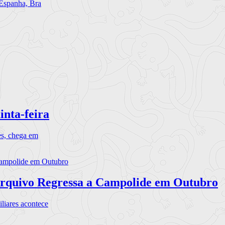
 Espanha, Bra
inta-feira
es, chega em
rquivo Regressa a Campolide em Outubro
iares acontece