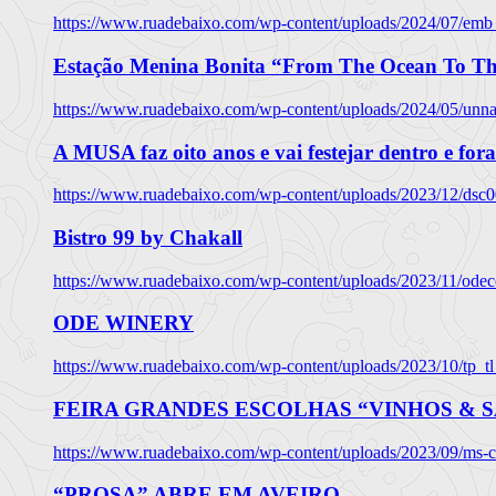
https://www.ruadebaixo.com/wp-content/uploads/2024/07/emb
Estação Menina Bonita “From The Ocean To Th
https://www.ruadebaixo.com/wp-content/uploads/2024/05/un
A MUSA faz oito anos e vai festejar dentro e fora
https://www.ruadebaixo.com/wp-content/uploads/2023/12/dsc
Bistro 99 by Chakall
https://www.ruadebaixo.com/wp-content/uploads/2023/11/odec
ODE WINERY
https://www.ruadebaixo.com/wp-content/uploads/2023/10/tp_
FEIRA GRANDES ESCOLHAS “VINHOS & SA
https://www.ruadebaixo.com/wp-content/uploads/2023/09/ms-co
“PROSA” ABRE EM AVEIRO