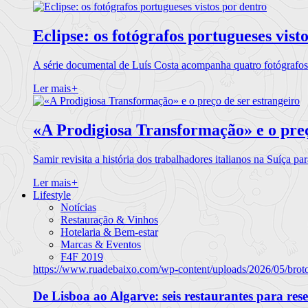
Eclipse: os fotógrafos portugueses vist
A série documental de Luís Costa acompanha quatro fotógrafo
Ler mais
+
«A Prodigiosa Transformação» e o preç
Samir revisita a história dos trabalhadores italianos na Suíça pa
Ler mais
+
Lifestyle
Notícias
Restauração & Vinhos
Hotelaria & Bem-estar
Marcas & Eventos
F4F 2019
https://www.ruadebaixo.com/wp-content/uploads/2026/05/brot
De Lisboa ao Algarve: seis restaurantes para res