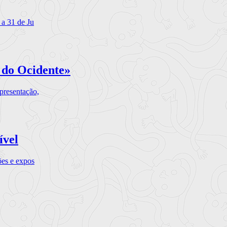
 a 31 de Ju
 do Ocidente»
presentação,
ível
ões e expos