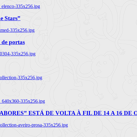
_elenco-335x256.jpg
e Stars”
named-335x256.jpg
 de portas
00304-335x256.jpg
ollection-335x256.jpg
tl_640x360-335x256.jpg
BORES” ESTÁ DE VOLTA À FIL DE 14 A 16 DE
llection-aveiro-prosa-335x256.jpg