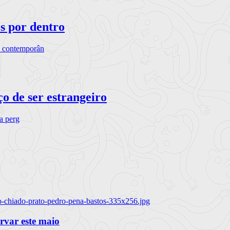
os por dentro
s contemporân
o de ser estrangeiro
ra perg
o-chiado-prato-pedro-pena-bastos-335x256.jpg
ervar este maio