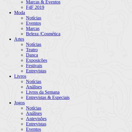
Marcas & Eventos
F4F 2019
Moda
Notícias
Eventos
Marcas
Beleza /Cosmética
Artes
Notícias
Teatro
Dança
Exposições
Festivais
Entrevistas
Livros
Notícias
Análises
Livros da Semana
Entrevistas & Especiais
Jogos
Notícias
Análises
Antevisões
Entrevistas
Eventos