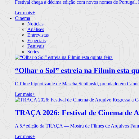
Festival chega à décima edição com novos nomes de Portugal,
Ler mais
+
Cinema
Notícias
Análises
Entrevistas
Especiais
Festivais
Séries
“Olhar o Sol” estreia na Filmin esta qu
O filme hipnotizante de Mascha Schilinski, premiado em Cann
Ler mais
+
TRAÇA 2026: Festival de Cinema de A
A 5.ª edição da TRAÇA — Mostra de Filmes de Arquivos Famil
Ler mais
+