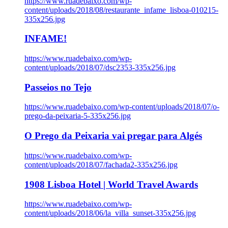
https://www.ruadebaixo.com/wp-
content/uploads/2018/08/restaurante_infame_lisboa-010215-
335x256.jpg
INFAME!
https://www.ruadebaixo.com/wp-
content/uploads/2018/07/dsc2353-335x256.jpg
Passeios no Tejo
https://www.ruadebaixo.com/wp-content/uploads/2018/07/o-
prego-da-peixaria-5-335x256.jpg
O Prego da Peixaria vai pregar para Algés
https://www.ruadebaixo.com/wp-
content/uploads/2018/07/fachada2-335x256.jpg
1908 Lisboa Hotel | World Travel Awards
https://www.ruadebaixo.com/wp-
content/uploads/2018/06/la_villa_sunset-335x256.jpg