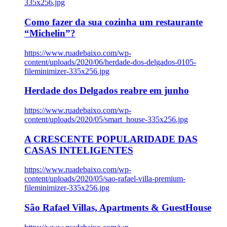
335x256.jpg
Como fazer da sua cozinha um restaurante
“Michelin”?
https://www.ruadebaixo.com/wp-
content/uploads/2020/06/herdade-dos-delgados-0105-
fileminimizer-335x256.jpg
Herdade dos Delgados reabre em junho
https://www.ruadebaixo.com/wp-
content/uploads/2020/05/smart_house-335x256.jpg
A CRESCENTE POPULARIDADE DAS
CASAS INTELIGENTES
https://www.ruadebaixo.com/wp-
content/uploads/2020/05/sao-rafael-villa-premium-
fileminimizer-335x256.jpg
São Rafael Villas, Apartments & GuestHouse