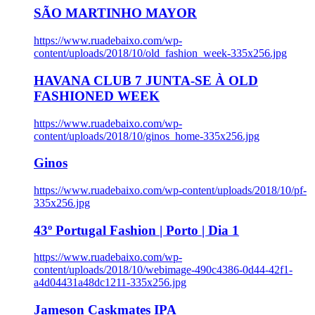
SÃO MARTINHO MAYOR
https://www.ruadebaixo.com/wp-
content/uploads/2018/10/old_fashion_week-335x256.jpg
HAVANA CLUB 7 JUNTA-SE À OLD
FASHIONED WEEK
https://www.ruadebaixo.com/wp-
content/uploads/2018/10/ginos_home-335x256.jpg
Ginos
https://www.ruadebaixo.com/wp-content/uploads/2018/10/pf-
335x256.jpg
43º Portugal Fashion | Porto | Dia 1
https://www.ruadebaixo.com/wp-
content/uploads/2018/10/webimage-490c4386-0d44-42f1-
a4d04431a48dc1211-335x256.jpg
Jameson Caskmates IPA