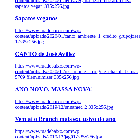
content/uploads/2020/01/tenis-vegan-rutz-como-sao-feitos-
sapatos-vegan-335x256.jpg
Sapatos veganos
https://www.ruadebaixo.com/wp-
content/uploads/2020/01/canto_ambiente_1_credito_grupojosea
1-335x256.jpg
CANTO de José Avillez
https://www.ruadebaixo.com/wp-
content/uploads/2020/01/restaurante_l_origine_chakall_lisboa-
5709-fileminimizer-335x256.jpg
ANO NOVO, MASSA NOVA!
https://www.ruadebaixo.com/wp-
content/uploads/2019/12/unnamed-2-335x256.jpg
Vem ai o Brunch mais exclusivo do ano
https://www.ruadebaixo.com/wp-
content/uploads/2019/12/jag01-335x256.jpg