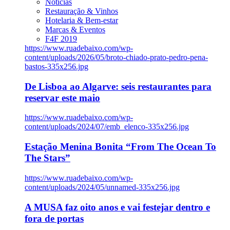
Notícias
Restauração & Vinhos
Hotelaria & Bem-estar
Marcas & Eventos
F4F 2019
https://www.ruadebaixo.com/wp-
content/uploads/2026/05/broto-chiado-prato-pedro-pena-
bastos-335x256.jpg
De Lisboa ao Algarve: seis restaurantes para
reservar este maio
https://www.ruadebaixo.com/wp-
content/uploads/2024/07/emb_elenco-335x256.jpg
Estação Menina Bonita “From The Ocean To
The Stars”
https://www.ruadebaixo.com/wp-
content/uploads/2024/05/unnamed-335x256.jpg
A MUSA faz oito anos e vai festejar dentro e
fora de portas