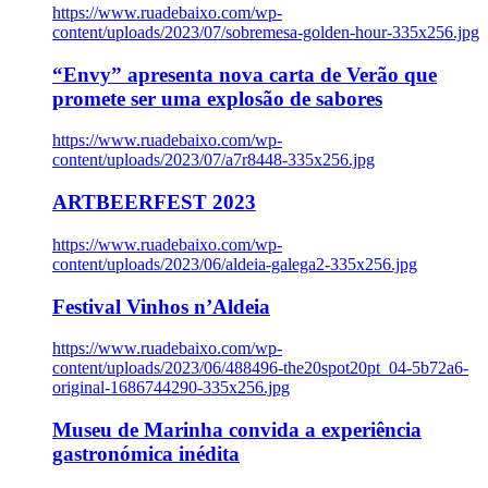
https://www.ruadebaixo.com/wp-
content/uploads/2023/07/sobremesa-golden-hour-335x256.jpg
“Envy” apresenta nova carta de Verão que
promete ser uma explosão de sabores
https://www.ruadebaixo.com/wp-
content/uploads/2023/07/a7r8448-335x256.jpg
ARTBEERFEST 2023
https://www.ruadebaixo.com/wp-
content/uploads/2023/06/aldeia-galega2-335x256.jpg
Festival Vinhos n’Aldeia
https://www.ruadebaixo.com/wp-
content/uploads/2023/06/488496-the20spot20pt_04-5b72a6-
original-1686744290-335x256.jpg
Museu de Marinha convida a experiência
gastronómica inédita