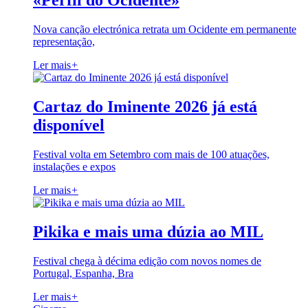
«Perfil do Ocidente»
Nova canção electrónica retrata um Ocidente em permanente
representação,
Ler mais
+
Cartaz do Iminente 2026 já está
disponível
Festival volta em Setembro com mais de 100 atuações,
instalações e expos
Ler mais
+
Pikika e mais uma dúzia ao MIL
Festival chega à décima edição com novos nomes de
Portugal, Espanha, Bra
Ler mais
+