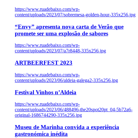
https://www.ruadebaixo.com/wp-
content/uploads/2023/07/sobremesa-golden-hour-335x256.jpg
“Envy” apresenta nova carta de Verão que
promete ser uma explosão de sabores
https://www.ruadebaixo.com/wp-
content/uploads/2023/07/a7r8448-335x256.jpg
ARTBEERFEST 2023
https://www.ruadebaixo.com/wp-
content/uploads/2023/06/aldeia-galega2-335x256.jpg
Festival Vinhos n’Aldeia
https://www.ruadebaixo.com/wp-
content/uploads/2023/06/488496-the20spot20pt_04-5b72a6-
original-1686744290-335x256.jpg
Museu de Marinha convida a experiência
gastronómica inédita