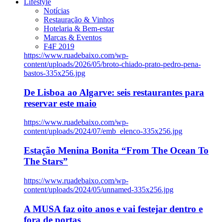
Lifestyle
Notícias
Restauração & Vinhos
Hotelaria & Bem-estar
Marcas & Eventos
F4F 2019
https://www.ruadebaixo.com/wp-
content/uploads/2026/05/broto-chiado-prato-pedro-pena-
bastos-335x256.jpg
De Lisboa ao Algarve: seis restaurantes para
reservar este maio
https://www.ruadebaixo.com/wp-
content/uploads/2024/07/emb_elenco-335x256.jpg
Estação Menina Bonita “From The Ocean To
The Stars”
https://www.ruadebaixo.com/wp-
content/uploads/2024/05/unnamed-335x256.jpg
A MUSA faz oito anos e vai festejar dentro e
fora de portas