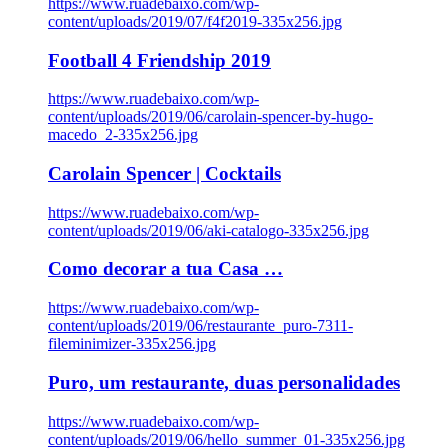
https://www.ruadebaixo.com/wp-
content/uploads/2019/07/f4f2019-335x256.jpg
Football 4 Friendship 2019
https://www.ruadebaixo.com/wp-
content/uploads/2019/06/carolain-spencer-by-hugo-
macedo_2-335x256.jpg
Carolain Spencer | Cocktails
https://www.ruadebaixo.com/wp-
content/uploads/2019/06/aki-catalogo-335x256.jpg
Como decorar a tua Casa …
https://www.ruadebaixo.com/wp-
content/uploads/2019/06/restaurante_puro-7311-
fileminimizer-335x256.jpg
Puro, um restaurante, duas personalidades
https://www.ruadebaixo.com/wp-
content/uploads/2019/06/hello_summer_01-335x256.jpg