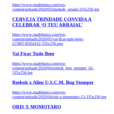
https://www.ruadebaixo.com/wp-
content/uploads/2020/05/trindade_arraial-335x256.jpg
CERVEJA TRINDADE CONVIDA A
CELEBRAR ‘O TEU ARRAIAL’
https://www.ruadebaixo.com/wp-
content/uploads/2020/05/vai-ficar-tudo-bem-
e1589130204162-335x256.png
Vai Ficar Tudo Bem
https://www.ruadebaixo.com/wp-
content/uploads/2020/04/reebok_bug_stomper_02-
335x256.jpg
Reebok x Alien U.S.C.M. Bug Stomper
https://www.ruadebaixo.com/wp-
content/uploads/2020/04/oris-x-momotaro-13-335x256.jpg
ORIS X MOMOTARO