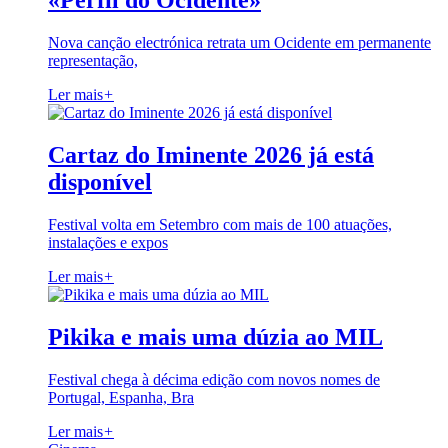
«Perfil do Ocidente»
Nova canção electrónica retrata um Ocidente em permanente
representação,
Ler mais
+
Cartaz do Iminente 2026 já está
disponível
Festival volta em Setembro com mais de 100 atuações,
instalações e expos
Ler mais
+
Pikika e mais uma dúzia ao MIL
Festival chega à décima edição com novos nomes de
Portugal, Espanha, Bra
Ler mais
+