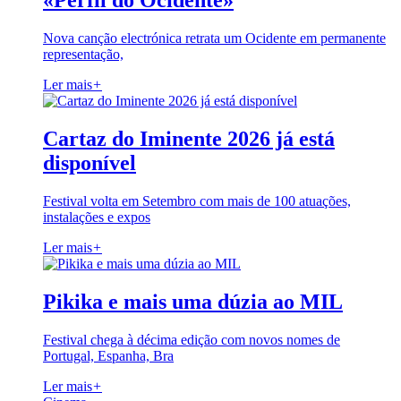
«Perfil do Ocidente»
Nova canção electrónica retrata um Ocidente em permanente
representação,
Ler mais
+
Cartaz do Iminente 2026 já está
disponível
Festival volta em Setembro com mais de 100 atuações,
instalações e expos
Ler mais
+
Pikika e mais uma dúzia ao MIL
Festival chega à décima edição com novos nomes de
Portugal, Espanha, Bra
Ler mais
+