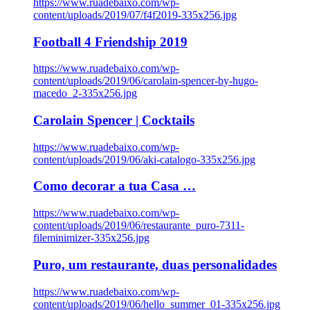
https://www.ruadebaixo.com/wp-
content/uploads/2019/07/f4f2019-335x256.jpg
Football 4 Friendship 2019
https://www.ruadebaixo.com/wp-
content/uploads/2019/06/carolain-spencer-by-hugo-
macedo_2-335x256.jpg
Carolain Spencer | Cocktails
https://www.ruadebaixo.com/wp-
content/uploads/2019/06/aki-catalogo-335x256.jpg
Como decorar a tua Casa …
https://www.ruadebaixo.com/wp-
content/uploads/2019/06/restaurante_puro-7311-
fileminimizer-335x256.jpg
Puro, um restaurante, duas personalidades
https://www.ruadebaixo.com/wp-
content/uploads/2019/06/hello_summer_01-335x256.jpg