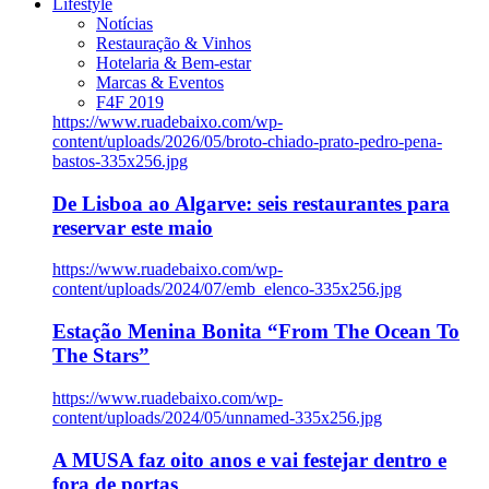
Lifestyle
Notícias
Restauração & Vinhos
Hotelaria & Bem-estar
Marcas & Eventos
F4F 2019
https://www.ruadebaixo.com/wp-
content/uploads/2026/05/broto-chiado-prato-pedro-pena-
bastos-335x256.jpg
De Lisboa ao Algarve: seis restaurantes para
reservar este maio
https://www.ruadebaixo.com/wp-
content/uploads/2024/07/emb_elenco-335x256.jpg
Estação Menina Bonita “From The Ocean To
The Stars”
https://www.ruadebaixo.com/wp-
content/uploads/2024/05/unnamed-335x256.jpg
A MUSA faz oito anos e vai festejar dentro e
fora de portas