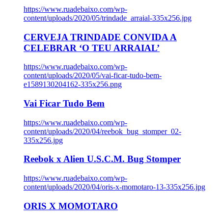
https://www.ruadebaixo.com/wp-
content/uploads/2020/05/trindade_arraial-335x256.jpg
CERVEJA TRINDADE CONVIDA A
CELEBRAR ‘O TEU ARRAIAL’
https://www.ruadebaixo.com/wp-
content/uploads/2020/05/vai-ficar-tudo-bem-
e1589130204162-335x256.png
Vai Ficar Tudo Bem
https://www.ruadebaixo.com/wp-
content/uploads/2020/04/reebok_bug_stomper_02-
335x256.jpg
Reebok x Alien U.S.C.M. Bug Stomper
https://www.ruadebaixo.com/wp-
content/uploads/2020/04/oris-x-momotaro-13-335x256.jpg
ORIS X MOMOTARO