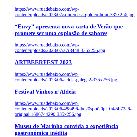
https://www.ruadebaixo.com/wp-
content/uploads/2023/07/sobremesa-golden-hour-335x256.jpg
“Envy” apresenta nova carta de Verão que
promete ser uma explosão de sabores
https://www.ruadebaixo.com/wp-
content/uploads/2023/07/a7r8448-335x256.jpg
ARTBEERFEST 2023
https://www.ruadebaixo.com/wp-
content/uploads/2023/06/aldeia-galega2-335x256.jpg
Festival Vinhos n’Aldeia
https://www.ruadebaixo.com/wp-
content/uploads/2023/06/488496-the20spot20pt_04-5b72a6-
original-1686744290-335x256.jpg
Museu de Marinha convida a experiência
gastronómica inédita