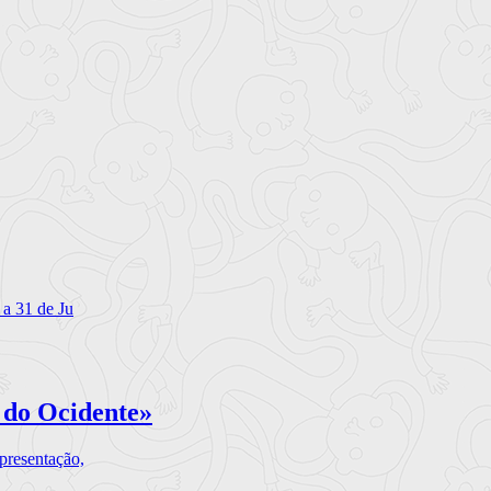
 a 31 de Ju
 do Ocidente»
presentação,