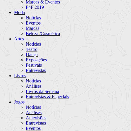
Marcas & Eventos
F4F 2019
Moda
Notícias
Eventos
Marcas
Beleza /Cosmética
Artes
Notícias
Teatro
Dança
Exposições
Festivais
Entrevistas
Livros
Notícias
Análises
Livros da Semana
Entrevistas & Especiais
Jogos
Notícias
Análises
Antevisões
Entrevistas
Eventos