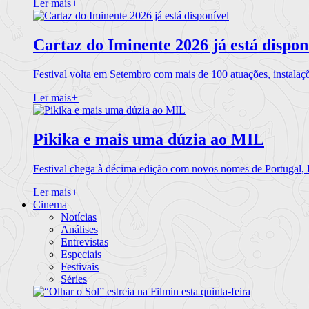
Ler mais
+
Cartaz do Iminente 2026 já está dispon
Festival volta em Setembro com mais de 100 atuações, instalaç
Ler mais
+
Pikika e mais uma dúzia ao MIL
Festival chega à décima edição com novos nomes de Portugal,
Ler mais
+
Cinema
Notícias
Análises
Entrevistas
Especiais
Festivais
Séries