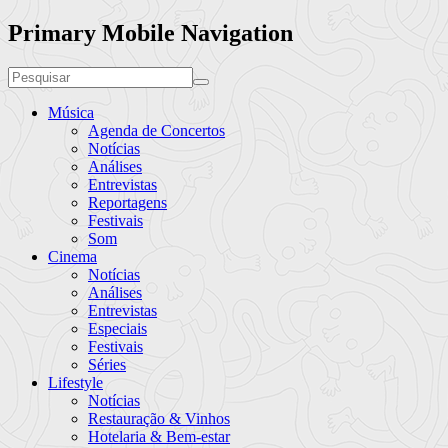
Primary Mobile Navigation
Música
Agenda de Concertos
Notícias
Análises
Entrevistas
Reportagens
Festivais
Som
Cinema
Notícias
Análises
Entrevistas
Especiais
Festivais
Séries
Lifestyle
Notícias
Restauração & Vinhos
Hotelaria & Bem-estar