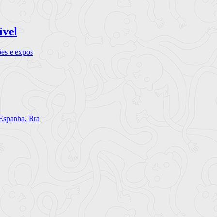
ível
ões e expos
 Espanha, Bra