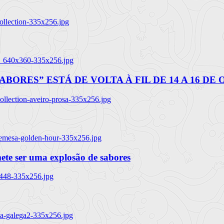
ollection-335x256.jpg
tl_640x360-335x256.jpg
BORES” ESTÁ DE VOLTA À FIL DE 14 A 16 DE
llection-aveiro-prosa-335x256.jpg
remesa-golden-hour-335x256.jpg
ete ser uma explosão de sabores
8448-335x256.jpg
ia-galega2-335x256.jpg