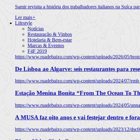
Samir revisita a história dos trabalhadores italianos na Suíça pa
Ler mais
+
Lifestyle
Notícias
Restauração & Vinhos
Hotelaria & Bem-estar
Marcas & Eventos
F4F 2019
https://www.ruadebaixo.com/wp-content/uploads/2026/05/brot
De Lisboa ao Algarve: seis restaurantes para res
https://www.ruadebaixo.com/wp-content/uploads/2024/07/emb
Estação Menina Bonita “From The Ocean To Th
https://www.ruadebaixo.com/wp-content/uploads/2024/05/un
A MUSA faz oito anos e vai festejar dentro e fora
https://www.ruadebaixo.com/wp-content/uploads/2023/12/dsc