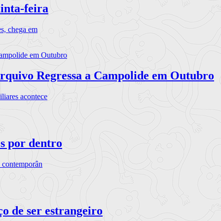
inta-feira
es, chega em
rquivo Regressa a Campolide em Outubro
iares acontece
os por dentro
s contemporân
o de ser estrangeiro