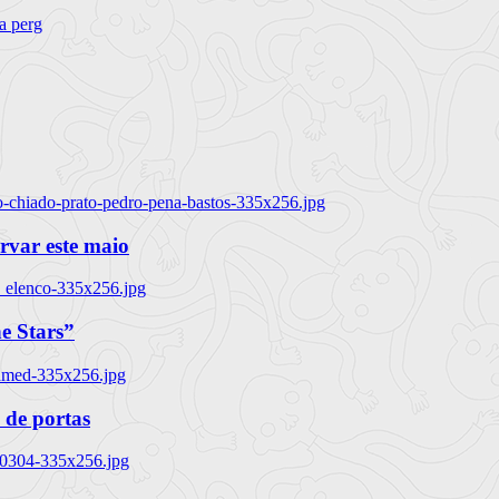
ra perg
o-chiado-prato-pedro-pena-bastos-335x256.jpg
ervar este maio
_elenco-335x256.jpg
e Stars”
named-335x256.jpg
 de portas
00304-335x256.jpg