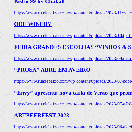
Bistro 99 by Chakall
https://www.ruadebaixo.com/wp-content/uploads/2023/11/odec
ODE WINERY
https://www.ruadebaixo.com/wp-content/uploads/2023/10/tp_
FEIRA GRANDES ESCOLHAS “VINHOS & SA
https://www.ruadebaixo.com/wp-content/uploads/2023/09/ms-co
“PROSA” ABRE EM AVEIRO
https://www.ruadebaixo.com/wp-content/uploads/2023/07/sob
“Envy” apresenta nova carta de Verão que prom
https://www.ruadebaixo.com/wp-content/uploads/2023/07/a7r
ARTBEERFEST 2023
https://www.ruadebaixo.com/wp-content/uploads/2023/06/alde