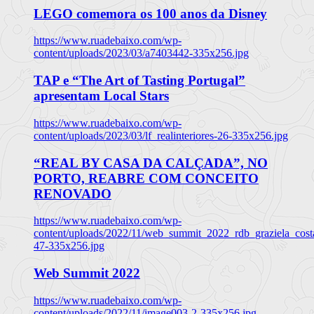
LEGO comemora os 100 anos da Disney
https://www.ruadebaixo.com/wp-
content/uploads/2023/03/a7403442-335x256.jpg
TAP e “The Art of Tasting Portugal”
apresentam Local Stars
https://www.ruadebaixo.com/wp-
content/uploads/2023/03/lf_realinteriores-26-335x256.jpg
“REAL BY CASA DA CALÇADA”, NO
PORTO, REABRE COM CONCEITO
RENOVADO
https://www.ruadebaixo.com/wp-
content/uploads/2022/11/web_summit_2022_rdb_graziela_cost
47-335x256.jpg
Web Summit 2022
https://www.ruadebaixo.com/wp-
content/uploads/2022/11/image003-2-335x256.jpg