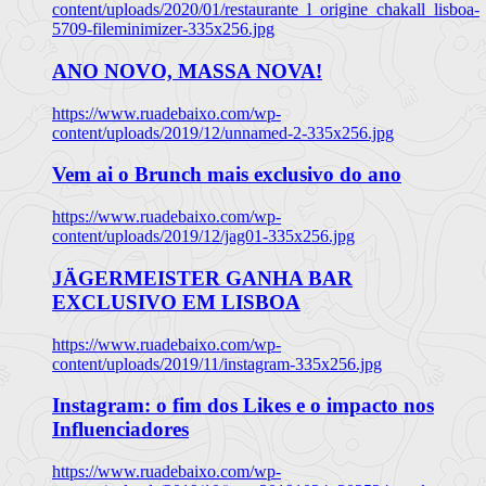
content/uploads/2020/01/restaurante_l_origine_chakall_lisboa-
5709-fileminimizer-335x256.jpg
ANO NOVO, MASSA NOVA!
https://www.ruadebaixo.com/wp-
content/uploads/2019/12/unnamed-2-335x256.jpg
Vem ai o Brunch mais exclusivo do ano
https://www.ruadebaixo.com/wp-
content/uploads/2019/12/jag01-335x256.jpg
JÄGERMEISTER GANHA BAR
EXCLUSIVO EM LISBOA
https://www.ruadebaixo.com/wp-
content/uploads/2019/11/instagram-335x256.jpg
Instagram: o fim dos Likes e o impacto nos
Influenciadores
https://www.ruadebaixo.com/wp-