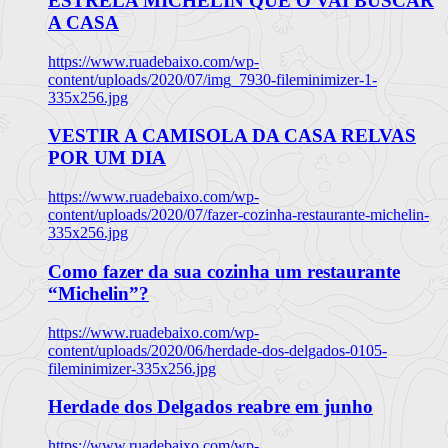
ESTRELA MICHELIN QUE O VAI BUSCAR
A CASA
https://www.ruadebaixo.com/wp-
content/uploads/2020/07/img_7930-fileminimizer-1-
335x256.jpg
VESTIR A CAMISOLA DA CASA RELVAS
POR UM DIA
https://www.ruadebaixo.com/wp-
content/uploads/2020/07/fazer-cozinha-restaurante-michelin-
335x256.jpg
Como fazer da sua cozinha um restaurante
“Michelin”?
https://www.ruadebaixo.com/wp-
content/uploads/2020/06/herdade-dos-delgados-0105-
fileminimizer-335x256.jpg
Herdade dos Delgados reabre em junho
https://www.ruadebaixo.com/wp-