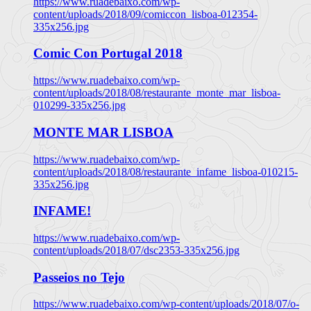
https://www.ruadebaixo.com/wp-
content/uploads/2018/09/comiccon_lisboa-012354-
335x256.jpg
Comic Con Portugal 2018
https://www.ruadebaixo.com/wp-
content/uploads/2018/08/restaurante_monte_mar_lisboa-
010299-335x256.jpg
MONTE MAR LISBOA
https://www.ruadebaixo.com/wp-
content/uploads/2018/08/restaurante_infame_lisboa-010215-
335x256.jpg
INFAME!
https://www.ruadebaixo.com/wp-
content/uploads/2018/07/dsc2353-335x256.jpg
Passeios no Tejo
https://www.ruadebaixo.com/wp-content/uploads/2018/07/o-