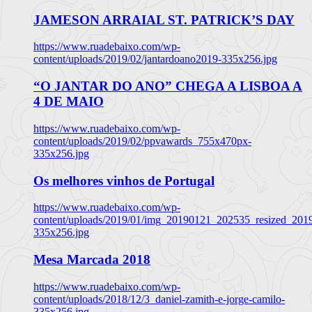
JAMESON ARRAIAL ST. PATRICK’S DAY
https://www.ruadebaixo.com/wp-
content/uploads/2019/02/jantardoano2019-335x256.jpg
“O JANTAR DO ANO” CHEGA A LISBOA A
4 DE MAIO
https://www.ruadebaixo.com/wp-
content/uploads/2019/02/ppvawards_755x470px-
335x256.jpg
Os melhores vinhos de Portugal
https://www.ruadebaixo.com/wp-
content/uploads/2019/01/img_20190121_202535_resized_20
335x256.jpg
Mesa Marcada 2018
https://www.ruadebaixo.com/wp-
content/uploads/2018/12/3_daniel-zamith-e-jorge-camilo-
335x256.jpg