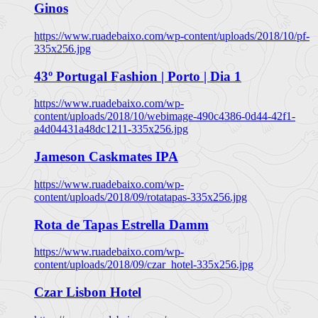
Ginos
https://www.ruadebaixo.com/wp-content/uploads/2018/10/pf-
335x256.jpg
43º Portugal Fashion | Porto | Dia 1
https://www.ruadebaixo.com/wp-
content/uploads/2018/10/webimage-490c4386-0d44-42f1-
a4d04431a48dc1211-335x256.jpg
Jameson Caskmates IPA
https://www.ruadebaixo.com/wp-
content/uploads/2018/09/rotatapas-335x256.jpg
Rota de Tapas Estrella Damm
https://www.ruadebaixo.com/wp-
content/uploads/2018/09/czar_hotel-335x256.jpg
Czar Lisbon Hotel