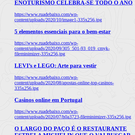
ENOTURISMO CELEBRA-SE TODO O ANO
https://www.ruadebaixo.com/wp-
content/uploads/2020/10/image1-335x256.jpg
5 elementos essenciais para o bem-estar
https://www.ruadebaixo.com/wp-
content/uploads/2020/09/305_501-93_019_cmyk-
fileminimizer-335x256.jpg
LEVI’s e LEGO: Arte para vestir
https://www.ruadebaixo.com/wp-
content/uploads/2020/08/apostas-online-top-casinos-
335x256.jpg
Casinos online em Portugal
https://www.ruadebaixo.com/wp-
content/uploads/2020/07/h0a3723-fileminimizer-335x256.jpg
O LARGO DO PAÇO É O RESTAURANTE