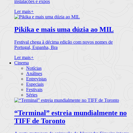
instalações e expos
Ler mais
+
Pikika e mais uma dúzia ao MIL
Festival chega à décima edição com novos nomes de
Portugal, Espanha, Bra
Ler mais
+
Cinema
Notícias
Análises
Entrevistas
Especiais
Festivais
Séries
“Terminal” estreia mundialmente no
TIFF de Toronto