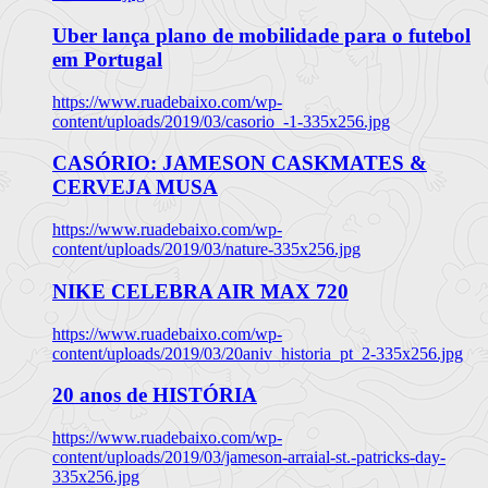
Uber lança plano de mobilidade para o futebol
em Portugal
https://www.ruadebaixo.com/wp-
content/uploads/2019/03/casorio_-1-335x256.jpg
CASÓRIO: JAMESON CASKMATES &
CERVEJA MUSA
https://www.ruadebaixo.com/wp-
content/uploads/2019/03/nature-335x256.jpg
NIKE CELEBRA AIR MAX 720
https://www.ruadebaixo.com/wp-
content/uploads/2019/03/20aniv_historia_pt_2-335x256.jpg
20 anos de HISTÓRIA
https://www.ruadebaixo.com/wp-
content/uploads/2019/03/jameson-arraial-st.-patricks-day-
335x256.jpg