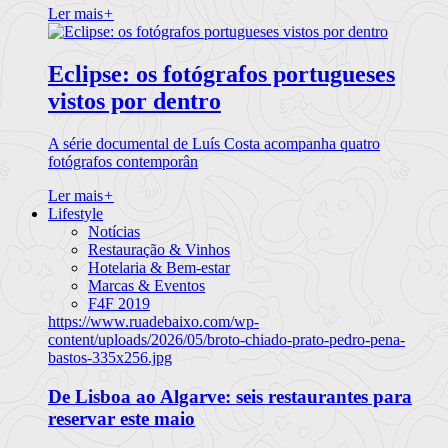
Ler mais
+
Eclipse: os fotógrafos portugueses
vistos por dentro
A série documental de Luís Costa acompanha quatro
fotógrafos contemporân
Ler mais
+
Lifestyle
Notícias
Restauração & Vinhos
Hotelaria & Bem-estar
Marcas & Eventos
F4F 2019
https://www.ruadebaixo.com/wp-
content/uploads/2026/05/broto-chiado-prato-pedro-pena-
bastos-335x256.jpg
De Lisboa ao Algarve: seis restaurantes para
reservar este maio