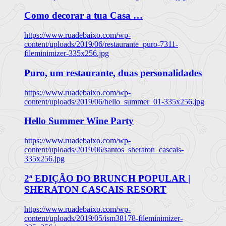
Como decorar a tua Casa …
https://www.ruadebaixo.com/wp-
content/uploads/2019/06/restaurante_puro-7311-
fileminimizer-335x256.jpg
Puro, um restaurante, duas personalidades
https://www.ruadebaixo.com/wp-
content/uploads/2019/06/hello_summer_01-335x256.jpg
Hello Summer Wine Party
https://www.ruadebaixo.com/wp-
content/uploads/2019/06/santos_sheraton_cascais-
335x256.jpg
2ª EDIÇÃO DO BRUNCH POPULAR |
SHERATON CASCAIS RESORT
https://www.ruadebaixo.com/wp-
content/uploads/2019/05/ism38178-fileminimizer-