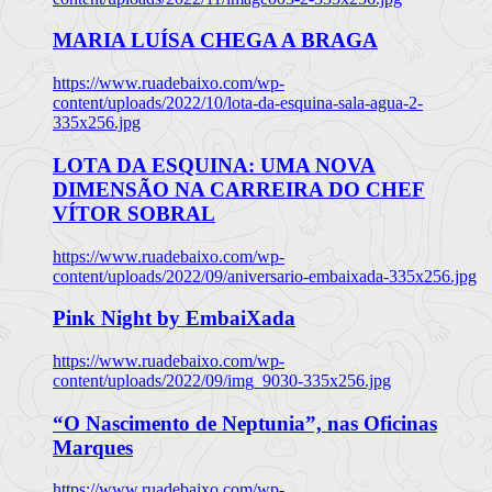
MARIA LUÍSA CHEGA A BRAGA
https://www.ruadebaixo.com/wp-
content/uploads/2022/10/lota-da-esquina-sala-agua-2-
335x256.jpg
LOTA DA ESQUINA: UMA NOVA
DIMENSÃO NA CARREIRA DO CHEF
VÍTOR SOBRAL
https://www.ruadebaixo.com/wp-
content/uploads/2022/09/aniversario-embaixada-335x256.jpg
Pink Night by EmbaiXada
https://www.ruadebaixo.com/wp-
content/uploads/2022/09/img_9030-335x256.jpg
“O Nascimento de Neptunia”, nas Oficinas
Marques
https://www.ruadebaixo.com/wp-