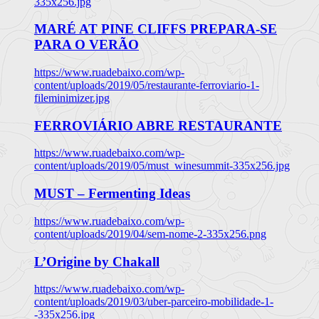
335x256.jpg
MARÉ AT PINE CLIFFS PREPARA-SE
PARA O VERÃO
https://www.ruadebaixo.com/wp-
content/uploads/2019/05/restaurante-ferroviario-1-
fileminimizer.jpg
FERROVIÁRIO ABRE RESTAURANTE
https://www.ruadebaixo.com/wp-
content/uploads/2019/05/must_winesummit-335x256.jpg
MUST – Fermenting Ideas
https://www.ruadebaixo.com/wp-
content/uploads/2019/04/sem-nome-2-335x256.png
L’Origine by Chakall
https://www.ruadebaixo.com/wp-
content/uploads/2019/03/uber-parceiro-mobilidade-1-
-335x256.jpg