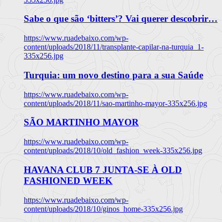
Sabe o que são ‘bitters’? Vai querer descobrir…
https://www.ruadebaixo.com/wp-
content/uploads/2018/11/transplante-capilar-na-turquia_1-
335x256.jpg
Turquia: um novo destino para a sua Saúde
https://www.ruadebaixo.com/wp-
content/uploads/2018/11/sao-martinho-mayor-335x256.jpg
SÃO MARTINHO MAYOR
https://www.ruadebaixo.com/wp-
content/uploads/2018/10/old_fashion_week-335x256.jpg
HAVANA CLUB 7 JUNTA-SE À OLD
FASHIONED WEEK
https://www.ruadebaixo.com/wp-
content/uploads/2018/10/ginos_home-335x256.jpg