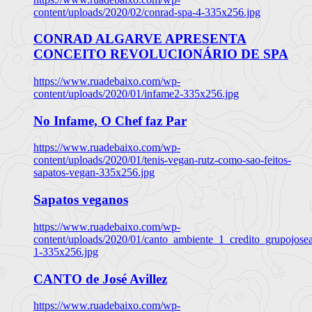
content/uploads/2020/02/conrad-spa-4-335x256.jpg
CONRAD ALGARVE APRESENTA
CONCEITO REVOLUCIONÁRIO DE SPA
https://www.ruadebaixo.com/wp-
content/uploads/2020/01/infame2-335x256.jpg
No Infame, O Chef faz Par
https://www.ruadebaixo.com/wp-
content/uploads/2020/01/tenis-vegan-rutz-como-sao-feitos-
sapatos-vegan-335x256.jpg
Sapatos veganos
https://www.ruadebaixo.com/wp-
content/uploads/2020/01/canto_ambiente_1_credito_grupojosea
1-335x256.jpg
CANTO de José Avillez
https://www.ruadebaixo.com/wp-