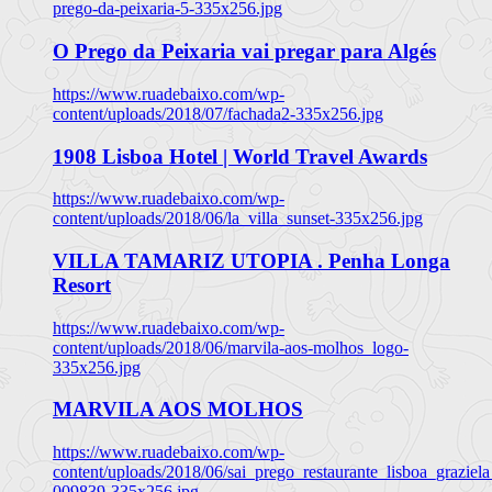
prego-da-peixaria-5-335x256.jpg
O Prego da Peixaria vai pregar para Algés
https://www.ruadebaixo.com/wp-
content/uploads/2018/07/fachada2-335x256.jpg
1908 Lisboa Hotel | World Travel Awards
https://www.ruadebaixo.com/wp-
content/uploads/2018/06/la_villa_sunset-335x256.jpg
VILLA TAMARIZ UTOPIA . Penha Longa
Resort
https://www.ruadebaixo.com/wp-
content/uploads/2018/06/marvila-aos-molhos_logo-
335x256.jpg
MARVILA AOS MOLHOS
https://www.ruadebaixo.com/wp-
content/uploads/2018/06/sai_prego_restaurante_lisboa_graziela
009839-335x256.jpg