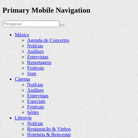
Primary Mobile Navigation
Música
Agenda de Concertos
Notícias
Análises
Entrevistas
Reportagens
Festivais
Som
Cinema
Notícias
Análises
Entrevistas
Especiais
Festivais
Séries
Lifestyle
Notícias
Restauração & Vinhos
Hotelaria & Bem-estar