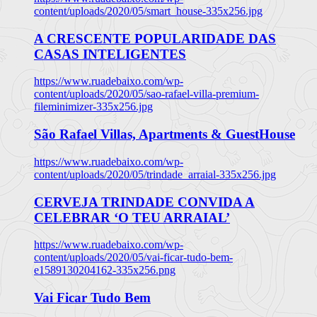
content/uploads/2020/05/smart_house-335x256.jpg
A CRESCENTE POPULARIDADE DAS
CASAS INTELIGENTES
https://www.ruadebaixo.com/wp-
content/uploads/2020/05/sao-rafael-villa-premium-
fileminimizer-335x256.jpg
São Rafael Villas, Apartments & GuestHouse
https://www.ruadebaixo.com/wp-
content/uploads/2020/05/trindade_arraial-335x256.jpg
CERVEJA TRINDADE CONVIDA A
CELEBRAR ‘O TEU ARRAIAL’
https://www.ruadebaixo.com/wp-
content/uploads/2020/05/vai-ficar-tudo-bem-
e1589130204162-335x256.png
Vai Ficar Tudo Bem