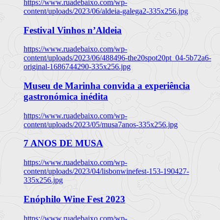
https://www.ruadebaixo.com/wp-
content/uploads/2023/06/aldeia-galega2-335x256.jpg
Festival Vinhos n’Aldeia
https://www.ruadebaixo.com/wp-
content/uploads/2023/06/488496-the20spot20pt_04-5b72a6-
original-1686744290-335x256.jpg
Museu de Marinha convida a experiência
gastronómica inédita
https://www.ruadebaixo.com/wp-
content/uploads/2023/05/musa7anos-335x256.jpg
7 ANOS DE MUSA
https://www.ruadebaixo.com/wp-
content/uploads/2023/04/lisbonwinefest-153-190427-
335x256.jpg
Enóphilo Wine Fest 2023
https://www.ruadebaixo.com/wp-