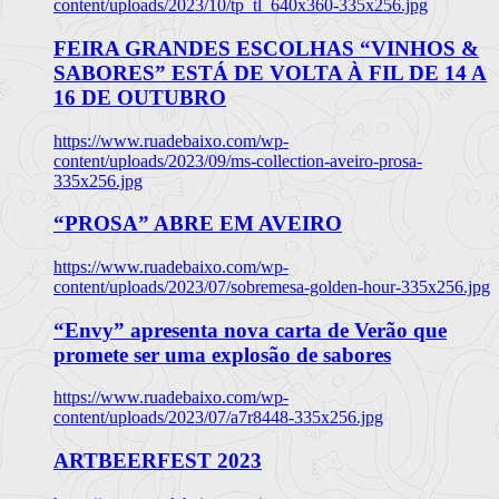
content/uploads/2023/10/tp_tl_640x360-335x256.jpg
FEIRA GRANDES ESCOLHAS “VINHOS &
SABORES” ESTÁ DE VOLTA À FIL DE 14 A
16 DE OUTUBRO
https://www.ruadebaixo.com/wp-
content/uploads/2023/09/ms-collection-aveiro-prosa-
335x256.jpg
“PROSA” ABRE EM AVEIRO
https://www.ruadebaixo.com/wp-
content/uploads/2023/07/sobremesa-golden-hour-335x256.jpg
“Envy” apresenta nova carta de Verão que
promete ser uma explosão de sabores
https://www.ruadebaixo.com/wp-
content/uploads/2023/07/a7r8448-335x256.jpg
ARTBEERFEST 2023