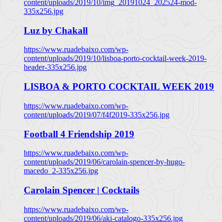
content/uploads/2019/10/img_20191024_202524-mod-
335x256.jpg
Luz by Chakall
https://www.ruadebaixo.com/wp-
content/uploads/2019/10/lisboa-porto-cocktail-week-2019-
header-335x256.jpg
LISBOA & PORTO COCKTAIL WEEK 2019
https://www.ruadebaixo.com/wp-
content/uploads/2019/07/f4f2019-335x256.jpg
Football 4 Friendship 2019
https://www.ruadebaixo.com/wp-
content/uploads/2019/06/carolain-spencer-by-hugo-
macedo_2-335x256.jpg
Carolain Spencer | Cocktails
https://www.ruadebaixo.com/wp-
content/uploads/2019/06/aki-catalogo-335x256.jpg