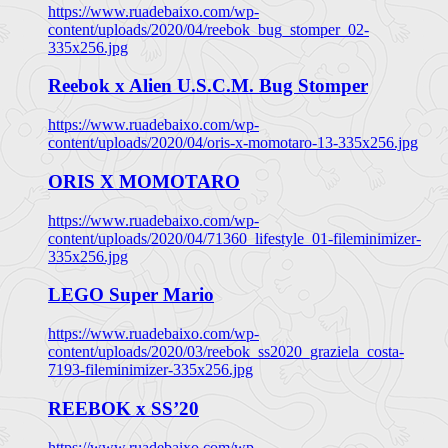
https://www.ruadebaixo.com/wp-
content/uploads/2020/04/reebok_bug_stomper_02-
335x256.jpg
Reebok x Alien U.S.C.M. Bug Stomper
https://www.ruadebaixo.com/wp-
content/uploads/2020/04/oris-x-momotaro-13-335x256.jpg
ORIS X MOMOTARO
https://www.ruadebaixo.com/wp-
content/uploads/2020/04/71360_lifestyle_01-fileminimizer-
335x256.jpg
LEGO Super Mario
https://www.ruadebaixo.com/wp-
content/uploads/2020/03/reebok_ss2020_graziela_costa-
7193-fileminimizer-335x256.jpg
REEBOK x SS’20
https://www.ruadebaixo.com/wp-