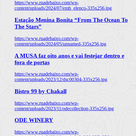
https://www.ruadebaixo.com/wp-
content/uploads/2024/07/emb_elenco-335x256.jpg
Estação Menina Bonita “From The Ocean To
The Stars”
https://www.ruadebaixo.com/wp-
content/uploads/2024/05/unnamed-335x256.jpg
A MUSA faz oito anos e vai festejar dentro e
fora de portas
https://www.ruadebaixo.com/wp-
content/uploads/2023/12/dsc00304-335x256.jpg
Bistro 99 by Chakall
https://www.ruadebaixo.com/wp-
content/uploads/2023/11/odecollection-335x256.jpg
ODE WINERY
https://www.ruadebaixo.com/wp-