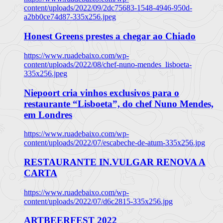
content/uploads/2022/09/2dc75683-1548-4946-950d-
a2bb0ce74d87-335x256.jpeg
Honest Greens prestes a chegar ao Chiado
https://www.ruadebaixo.com/wp-
content/uploads/2022/08/chef-nuno-mendes_lisboeta-
335x256.jpeg
Niepoort cria vinhos exclusivos para o
restaurante “Lisboeta”, do chef Nuno Mendes,
em Londres
https://www.ruadebaixo.com/wp-
content/uploads/2022/07/escabeche-de-atum-335x256.jpg
RESTAURANTE IN.VULGAR RENOVA A
CARTA
https://www.ruadebaixo.com/wp-
content/uploads/2022/07/d6c2815-335x256.jpg
ARTBEERFEST 2022