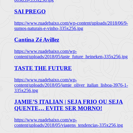
SAI PREGO
https://www.ruadebaixo.com/wp-content/uploads/2018/06/9-
sumos-naturais-e-vinho-335x256.jpg
Cantina Zé Avillez
https://www.ruadebaixo.com/wp-
content/uploads/2018/05/taste_future_heineken-335x256.jpg
TASTE THE FUTURE
https://www.ruadebaixo.com/wp-
content/uploads/2018/05/jamie_oliver_italian_lisboa-3976-1-
335x256.jpg
JAMIE’S ITALIAN | SEJA FRIO OU SEJA
QUENTE… EVITE SER MORNO!
https://www.ruadebaixo.com/wp-
content/uploads/2018/05/viagens_tendencias-335x256.jpg