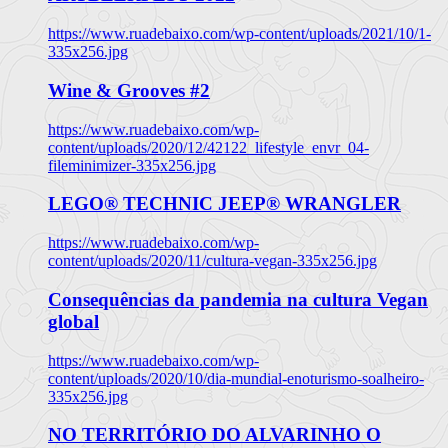
https://www.ruadebaixo.com/wp-content/uploads/2021/10/1-
335x256.jpg
Wine & Grooves #2
https://www.ruadebaixo.com/wp-
content/uploads/2020/12/42122_lifestyle_envr_04-
fileminimizer-335x256.jpg
LEGO® TECHNIC JEEP® WRANGLER
https://www.ruadebaixo.com/wp-
content/uploads/2020/11/cultura-vegan-335x256.jpg
Consequências da pandemia na cultura Vegan
global
https://www.ruadebaixo.com/wp-
content/uploads/2020/10/dia-mundial-enoturismo-soalheiro-
335x256.jpg
NO TERRITÓRIO DO ALVARINHO O