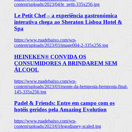
content/uploads/2023/04/le_petit-335x256.jpg
Le Petit Chef – a experiência gastronómica
interativa chega ao Sheraton Lisboa Hotel &
Spa
https://www.ruadebaixo.com/wp-
content/uploads/2023/03/image004-2-335x256.jpg
HEINEKEN® CONVIDA OS
CONSUMIDORES A BRINDAREM SEM
ÁLCOOL
https://www.ruadebaixo.com/wp-
content/uploads/2023/03/monte-da-bemposta-bemposta-final-
145-335x256.jpg
Padel & Friends: Entre em campo com os
hotéis geridos pela Amazing Evolution
https://www.ruadebaixo.com/wp-
content/uploads/2023/03/legodisney-scaled.jpg