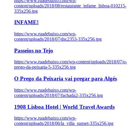
https://www.ruadebaixo.com/wp-
content/uploads/2018/08/restaurante_infame_lisboa-010215-
335x256.jpg
INFAME!
https://www.ruadebaixo.com/wp-
content/uploads/2018/07/dsc2353-335x256.jpg
Passeios no Tejo
https://www.ruadebaixo.com/wp-content/uploads/2018/07/o-
prego-da-peixaria-5-335x256.jpg
O Prego da Peixaria vai pregar para Algés
https://www.ruadebaixo.com/wp-
content/uploads/2018/07/fachada2-335x256.jpg
1908 Lisboa Hotel | World Travel Awards
https://www.ruadebaixo.com/wp-
content/uploads/2018/06/la_villa_sunset-335x256.jpg