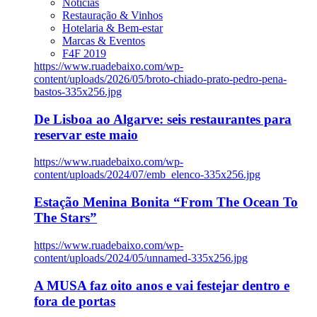
Notícias
Restauração & Vinhos
Hotelaria & Bem-estar
Marcas & Eventos
F4F 2019
https://www.ruadebaixo.com/wp-
content/uploads/2026/05/broto-chiado-prato-pedro-pena-
bastos-335x256.jpg
De Lisboa ao Algarve: seis restaurantes para
reservar este maio
https://www.ruadebaixo.com/wp-
content/uploads/2024/07/emb_elenco-335x256.jpg
Estação Menina Bonita “From The Ocean To
The Stars”
https://www.ruadebaixo.com/wp-
content/uploads/2024/05/unnamed-335x256.jpg
A MUSA faz oito anos e vai festejar dentro e
fora de portas