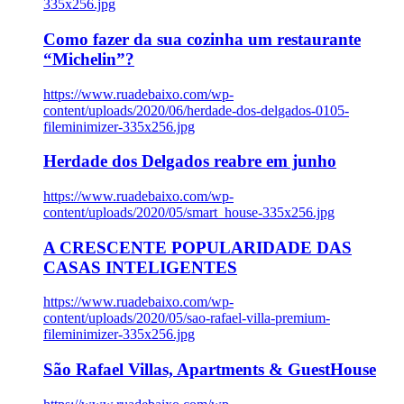
335x256.jpg
Como fazer da sua cozinha um restaurante
“Michelin”?
https://www.ruadebaixo.com/wp-
content/uploads/2020/06/herdade-dos-delgados-0105-
fileminimizer-335x256.jpg
Herdade dos Delgados reabre em junho
https://www.ruadebaixo.com/wp-
content/uploads/2020/05/smart_house-335x256.jpg
A CRESCENTE POPULARIDADE DAS
CASAS INTELIGENTES
https://www.ruadebaixo.com/wp-
content/uploads/2020/05/sao-rafael-villa-premium-
fileminimizer-335x256.jpg
São Rafael Villas, Apartments & GuestHouse