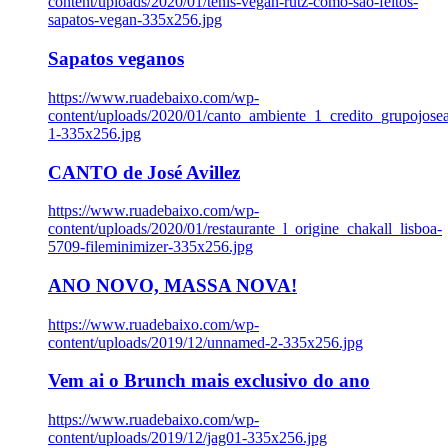
content/uploads/2020/01/tenis-vegan-rutz-como-sao-feitos-
sapatos-vegan-335x256.jpg
Sapatos veganos
https://www.ruadebaixo.com/wp-
content/uploads/2020/01/canto_ambiente_1_credito_grupojosea
1-335x256.jpg
CANTO de José Avillez
https://www.ruadebaixo.com/wp-
content/uploads/2020/01/restaurante_l_origine_chakall_lisboa-
5709-fileminimizer-335x256.jpg
ANO NOVO, MASSA NOVA!
https://www.ruadebaixo.com/wp-
content/uploads/2019/12/unnamed-2-335x256.jpg
Vem ai o Brunch mais exclusivo do ano
https://www.ruadebaixo.com/wp-
content/uploads/2019/12/jag01-335x256.jpg