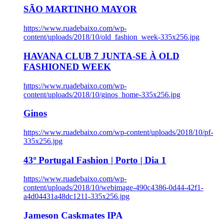
SÃO MARTINHO MAYOR
https://www.ruadebaixo.com/wp-
content/uploads/2018/10/old_fashion_week-335x256.jpg
HAVANA CLUB 7 JUNTA-SE À OLD
FASHIONED WEEK
https://www.ruadebaixo.com/wp-
content/uploads/2018/10/ginos_home-335x256.jpg
Ginos
https://www.ruadebaixo.com/wp-content/uploads/2018/10/pf-
335x256.jpg
43º Portugal Fashion | Porto | Dia 1
https://www.ruadebaixo.com/wp-
content/uploads/2018/10/webimage-490c4386-0d44-42f1-
a4d04431a48dc1211-335x256.jpg
Jameson Caskmates IPA