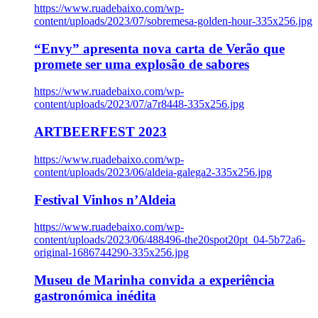
https://www.ruadebaixo.com/wp-
content/uploads/2023/07/sobremesa-golden-hour-335x256.jpg
“Envy” apresenta nova carta de Verão que
promete ser uma explosão de sabores
https://www.ruadebaixo.com/wp-
content/uploads/2023/07/a7r8448-335x256.jpg
ARTBEERFEST 2023
https://www.ruadebaixo.com/wp-
content/uploads/2023/06/aldeia-galega2-335x256.jpg
Festival Vinhos n’Aldeia
https://www.ruadebaixo.com/wp-
content/uploads/2023/06/488496-the20spot20pt_04-5b72a6-
original-1686744290-335x256.jpg
Museu de Marinha convida a experiência
gastronómica inédita