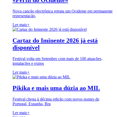
«Perfil do Ocidente»
Nova canção electrónica retrata um Ocidente em permanente
representação,
Ler mais
+
Cartaz do Iminente 2026 já está
disponível
Festival volta em Setembro com mais de 100 atuações,
instalações e expos
Ler mais
+
Pikika e mais uma dúzia ao MIL
Festival chega à décima edição com novos nomes de
Portugal, Espanha, Bra
Ler mais
+