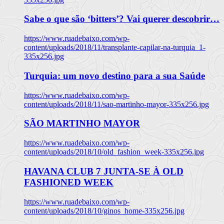
Sabe o que são ‘bitters’? Vai querer descobrir…
https://www.ruadebaixo.com/wp-
content/uploads/2018/11/transplante-capilar-na-turquia_1-
335x256.jpg
Turquia: um novo destino para a sua Saúde
https://www.ruadebaixo.com/wp-
content/uploads/2018/11/sao-martinho-mayor-335x256.jpg
SÃO MARTINHO MAYOR
https://www.ruadebaixo.com/wp-
content/uploads/2018/10/old_fashion_week-335x256.jpg
HAVANA CLUB 7 JUNTA-SE À OLD
FASHIONED WEEK
https://www.ruadebaixo.com/wp-
content/uploads/2018/10/ginos_home-335x256.jpg