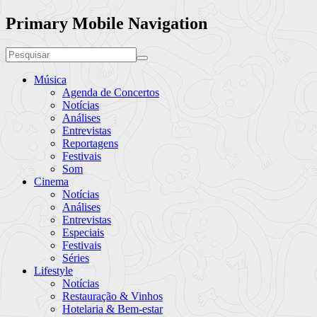
Primary Mobile Navigation
Música
Agenda de Concertos
Notícias
Análises
Entrevistas
Reportagens
Festivais
Som
Cinema
Notícias
Análises
Entrevistas
Especiais
Festivais
Séries
Lifestyle
Notícias
Restauração & Vinhos
Hotelaria & Bem-estar