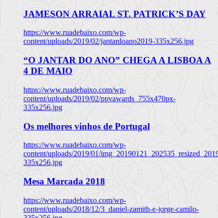
JAMESON ARRAIAL ST. PATRICK’S DAY
https://www.ruadebaixo.com/wp-
content/uploads/2019/02/jantardoano2019-335x256.jpg
“O JANTAR DO ANO” CHEGA A LISBOA A
4 DE MAIO
https://www.ruadebaixo.com/wp-
content/uploads/2019/02/ppvawards_755x470px-
335x256.jpg
Os melhores vinhos de Portugal
https://www.ruadebaixo.com/wp-
content/uploads/2019/01/img_20190121_202535_resized_20
335x256.jpg
Mesa Marcada 2018
https://www.ruadebaixo.com/wp-
content/uploads/2018/12/3_daniel-zamith-e-jorge-camilo-
335x256.jpg