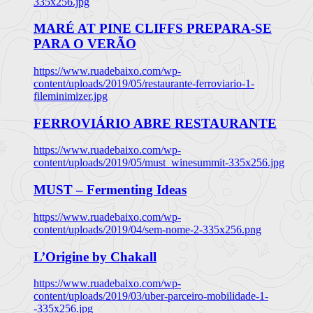
335x256.jpg
MARÉ AT PINE CLIFFS PREPARA-SE
PARA O VERÃO
https://www.ruadebaixo.com/wp-
content/uploads/2019/05/restaurante-ferroviario-1-
fileminimizer.jpg
FERROVIÁRIO ABRE RESTAURANTE
https://www.ruadebaixo.com/wp-
content/uploads/2019/05/must_winesummit-335x256.jpg
MUST – Fermenting Ideas
https://www.ruadebaixo.com/wp-
content/uploads/2019/04/sem-nome-2-335x256.png
L’Origine by Chakall
https://www.ruadebaixo.com/wp-
content/uploads/2019/03/uber-parceiro-mobilidade-1-
-335x256.jpg