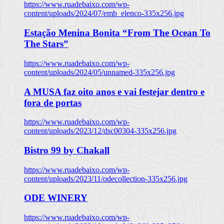
https://www.ruadebaixo.com/wp-
content/uploads/2024/07/emb_elenco-335x256.jpg
Estação Menina Bonita “From The Ocean To
The Stars”
https://www.ruadebaixo.com/wp-
content/uploads/2024/05/unnamed-335x256.jpg
A MUSA faz oito anos e vai festejar dentro e
fora de portas
https://www.ruadebaixo.com/wp-
content/uploads/2023/12/dsc00304-335x256.jpg
Bistro 99 by Chakall
https://www.ruadebaixo.com/wp-
content/uploads/2023/11/odecollection-335x256.jpg
ODE WINERY
https://www.ruadebaixo.com/wp-