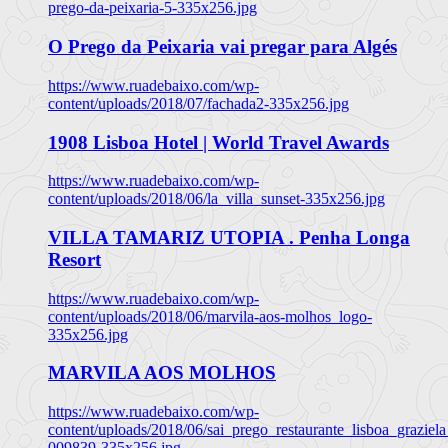
prego-da-peixaria-5-335x256.jpg
O Prego da Peixaria vai pregar para Algés
https://www.ruadebaixo.com/wp-
content/uploads/2018/07/fachada2-335x256.jpg
1908 Lisboa Hotel | World Travel Awards
https://www.ruadebaixo.com/wp-
content/uploads/2018/06/la_villa_sunset-335x256.jpg
VILLA TAMARIZ UTOPIA . Penha Longa
Resort
https://www.ruadebaixo.com/wp-
content/uploads/2018/06/marvila-aos-molhos_logo-
335x256.jpg
MARVILA AOS MOLHOS
https://www.ruadebaixo.com/wp-
content/uploads/2018/06/sai_prego_restaurante_lisboa_graziela
009839-335x256.jpg