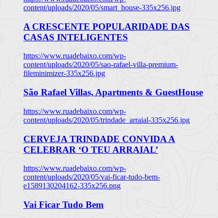
content/uploads/2020/05/smart_house-335x256.jpg
A CRESCENTE POPULARIDADE DAS
CASAS INTELIGENTES
https://www.ruadebaixo.com/wp-
content/uploads/2020/05/sao-rafael-villa-premium-
fileminimizer-335x256.jpg
São Rafael Villas, Apartments & GuestHouse
https://www.ruadebaixo.com/wp-
content/uploads/2020/05/trindade_arraial-335x256.jpg
CERVEJA TRINDADE CONVIDA A
CELEBRAR ‘O TEU ARRAIAL’
https://www.ruadebaixo.com/wp-
content/uploads/2020/05/vai-ficar-tudo-bem-
e1589130204162-335x256.png
Vai Ficar Tudo Bem