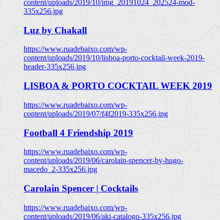
content/uploads/2019/10/img_20191024_202524-mod-
335x256.jpg
Luz by Chakall
https://www.ruadebaixo.com/wp-
content/uploads/2019/10/lisboa-porto-cocktail-week-2019-
header-335x256.jpg
LISBOA & PORTO COCKTAIL WEEK 2019
https://www.ruadebaixo.com/wp-
content/uploads/2019/07/f4f2019-335x256.jpg
Football 4 Friendship 2019
https://www.ruadebaixo.com/wp-
content/uploads/2019/06/carolain-spencer-by-hugo-
macedo_2-335x256.jpg
Carolain Spencer | Cocktails
https://www.ruadebaixo.com/wp-
content/uploads/2019/06/aki-catalogo-335x256.jpg