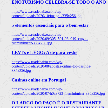
ENOTURISMO CELEBRA-SE TODO O ANO
https://www.ruadebaixo.com/wp-
content/uploads/2020/10/image1-335x256.jpg
5 elementos essenciais para o bem-estar
https://www.ruadebaixo.com/wp-
content/uploads/2020/09/305_501-93_019_cmyk-
fileminimizer-335x256.jpg
LEVI’s e LEGO: Arte para vestir
https://www.ruadebaixo.com/wp-
content/uploads/2020/08/apostas-online-top-casinos-
335x256.jpg
Casinos online em Portugal
https://www.ruadebaixo.com/wp-
content/uploads/2020/07/h0a3723-fileminimizer-335x256.jpg
O LARGO DO PAÇO É O RESTAURANTE