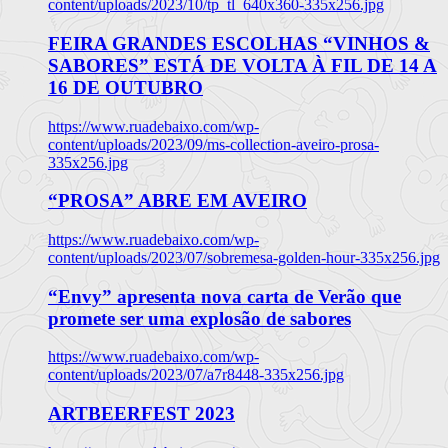
content/uploads/2023/10/tp_tl_640x360-335x256.jpg
FEIRA GRANDES ESCOLHAS “VINHOS &
SABORES” ESTÁ DE VOLTA À FIL DE 14 A
16 DE OUTUBRO
https://www.ruadebaixo.com/wp-
content/uploads/2023/09/ms-collection-aveiro-prosa-
335x256.jpg
“PROSA” ABRE EM AVEIRO
https://www.ruadebaixo.com/wp-
content/uploads/2023/07/sobremesa-golden-hour-335x256.jpg
“Envy” apresenta nova carta de Verão que
promete ser uma explosão de sabores
https://www.ruadebaixo.com/wp-
content/uploads/2023/07/a7r8448-335x256.jpg
ARTBEERFEST 2023