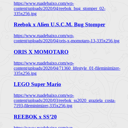
https://www.ruadebaixo.com/wp-
content/uploads/2020/04/reebok_bug_stomper_02-
335x256.jpg
Reebok x Alien U.S.C.M. Bug Stomper
https://www.ruadebaixo.com/wp-
content/uploads/2020/04/oris-x-momotaro-13-335x256.jpg
ORIS X MOMOTARO
https://www.ruadebaixo.com/wp-
content/uploads/2020/04/71360_lifestyle_01-fileminimizer-
335x256.jpg
LEGO Super Mario
https://www.ruadebaixo.com/wp-
content/uploads/2020/03/reebok_ss2020_graziela_costa-
7193-fileminimizer-335x256.jpg
REEBOK x SS’20
https://www.ruadebaixo.com/wp-