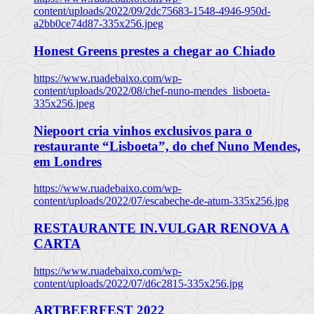
content/uploads/2022/09/2dc75683-1548-4946-950d-
a2bb0ce74d87-335x256.jpeg
Honest Greens prestes a chegar ao Chiado
https://www.ruadebaixo.com/wp-
content/uploads/2022/08/chef-nuno-mendes_lisboeta-
335x256.jpeg
Niepoort cria vinhos exclusivos para o
restaurante “Lisboeta”, do chef Nuno Mendes,
em Londres
https://www.ruadebaixo.com/wp-
content/uploads/2022/07/escabeche-de-atum-335x256.jpg
RESTAURANTE IN.VULGAR RENOVA A
CARTA
https://www.ruadebaixo.com/wp-
content/uploads/2022/07/d6c2815-335x256.jpg
ARTBEERFEST 2022