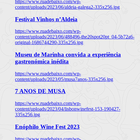
https://www.ruadebaixo.com/wp-
content/uploads/2023/06/aldeia-galega2-335x256.jpg
Festival Vinhos n’Aldeia
https://www.ruadebaixo.com/wp-
content/uploads/2023/06/488496-the20spot20pt_04-5b72a6-
original-1686744290-335x256.jpg
Museu de Marinha convida a experiência
gastronómica inédita
https://www.ruadebaixo.com/wp-
content/uploads/2023/05/musa7anos-335x256.jpg
7 ANOS DE MUSA
https://www.ruadebaixo.com/wp-
content/uploads/2023/04/lisbonwinefest-153-190427-
335x256.jpg
Enóphilo Wine Fest 2023
https://www.ruadebaixo.com/wp-