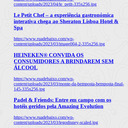
content/uploads/2023/04/le_petit-335x256.jpg
Le Petit Chef – a experiência gastronómica
interativa chega ao Sheraton Lisboa Hotel &
Spa
https://www.ruadebaixo.com/wp-
content/uploads/2023/03/image004-2-335x256.jpg
HEINEKEN® CONVIDA OS
CONSUMIDORES A BRINDAREM SEM
ÁLCOOL
https://www.ruadebaixo.com/wp-
content/uploads/2023/03/monte-da-bemposta-bemposta-final-
145-335x256.jpg
Padel & Friends: Entre em campo com os
hotéis geridos pela Amazing Evolution
https://www.ruadebaixo.com/wp-
content/uploads/2023/03/legodisney-scaled.jpg