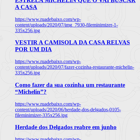
ESTRELA MICHELIN QUE O VAI BUSCAR
A CASA
https://www.ruadebaixo.com/wp-
content/uploads/2020/07/img_7930-fileminimizer-1-
335x256.jpg
VESTIR A CAMISOLA DA CASA RELVAS
POR UM DIA
https://www.ruadebaixo.com/wp-
content/uploads/2020/07/fazer-cozinha-restaurante-michelin-
335x256.jpg
Como fazer da sua cozinha um restaurante
“Michelin”?
https://www.ruadebaixo.com/wp-
content/uploads/2020/06/herdade-dos-delgados-0105-
fileminimizer-335x256.jpg
Herdade dos Delgados reabre em junho
https://www.ruadebaixo.com/wp-