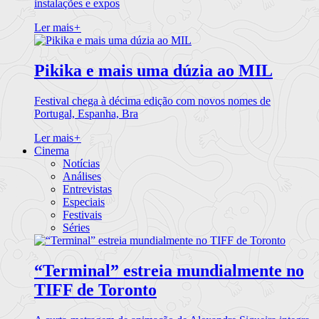
instalações e expos
Ler mais
+
Pikika e mais uma dúzia ao MIL
Festival chega à décima edição com novos nomes de
Portugal, Espanha, Bra
Ler mais
+
Cinema
Notícias
Análises
Entrevistas
Especiais
Festivais
Séries
“Terminal” estreia mundialmente no
TIFF de Toronto