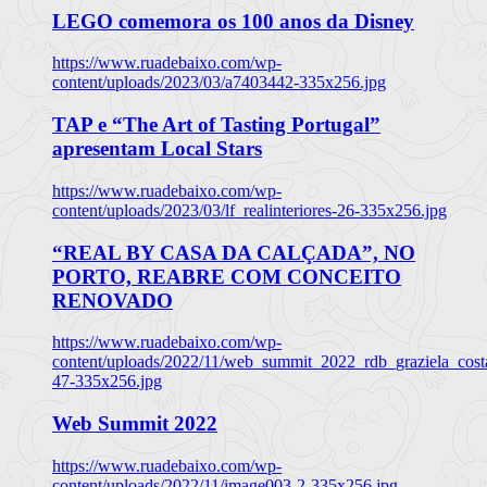
LEGO comemora os 100 anos da Disney
https://www.ruadebaixo.com/wp-
content/uploads/2023/03/a7403442-335x256.jpg
TAP e “The Art of Tasting Portugal”
apresentam Local Stars
https://www.ruadebaixo.com/wp-
content/uploads/2023/03/lf_realinteriores-26-335x256.jpg
“REAL BY CASA DA CALÇADA”, NO
PORTO, REABRE COM CONCEITO
RENOVADO
https://www.ruadebaixo.com/wp-
content/uploads/2022/11/web_summit_2022_rdb_graziela_cost
47-335x256.jpg
Web Summit 2022
https://www.ruadebaixo.com/wp-
content/uploads/2022/11/image003-2-335x256.jpg