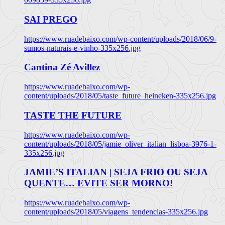
SAI PREGO
https://www.ruadebaixo.com/wp-content/uploads/2018/06/9-
sumos-naturais-e-vinho-335x256.jpg
Cantina Zé Avillez
https://www.ruadebaixo.com/wp-
content/uploads/2018/05/taste_future_heineken-335x256.jpg
TASTE THE FUTURE
https://www.ruadebaixo.com/wp-
content/uploads/2018/05/jamie_oliver_italian_lisboa-3976-1-
335x256.jpg
JAMIE’S ITALIAN | SEJA FRIO OU SEJA
QUENTE… EVITE SER MORNO!
https://www.ruadebaixo.com/wp-
content/uploads/2018/05/viagens_tendencias-335x256.jpg