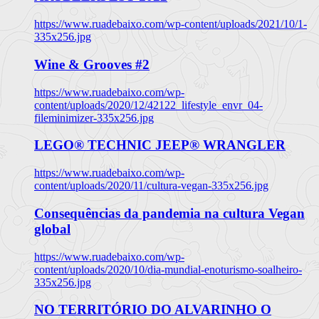
https://www.ruadebaixo.com/wp-content/uploads/2021/10/1-
335x256.jpg
Wine & Grooves #2
https://www.ruadebaixo.com/wp-
content/uploads/2020/12/42122_lifestyle_envr_04-
fileminimizer-335x256.jpg
LEGO® TECHNIC JEEP® WRANGLER
https://www.ruadebaixo.com/wp-
content/uploads/2020/11/cultura-vegan-335x256.jpg
Consequências da pandemia na cultura Vegan
global
https://www.ruadebaixo.com/wp-
content/uploads/2020/10/dia-mundial-enoturismo-soalheiro-
335x256.jpg
NO TERRITÓRIO DO ALVARINHO O