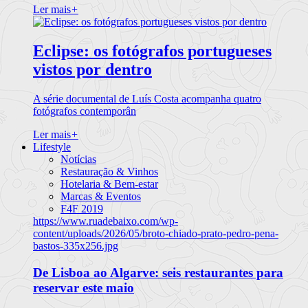
Ler mais
+
Eclipse: os fotógrafos portugueses
vistos por dentro
A série documental de Luís Costa acompanha quatro
fotógrafos contemporân
Ler mais
+
Lifestyle
Notícias
Restauração & Vinhos
Hotelaria & Bem-estar
Marcas & Eventos
F4F 2019
https://www.ruadebaixo.com/wp-
content/uploads/2026/05/broto-chiado-prato-pedro-pena-
bastos-335x256.jpg
De Lisboa ao Algarve: seis restaurantes para
reservar este maio