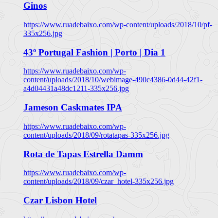
Ginos
https://www.ruadebaixo.com/wp-content/uploads/2018/10/pf-
335x256.jpg
43º Portugal Fashion | Porto | Dia 1
https://www.ruadebaixo.com/wp-
content/uploads/2018/10/webimage-490c4386-0d44-42f1-
a4d04431a48dc1211-335x256.jpg
Jameson Caskmates IPA
https://www.ruadebaixo.com/wp-
content/uploads/2018/09/rotatapas-335x256.jpg
Rota de Tapas Estrella Damm
https://www.ruadebaixo.com/wp-
content/uploads/2018/09/czar_hotel-335x256.jpg
Czar Lisbon Hotel