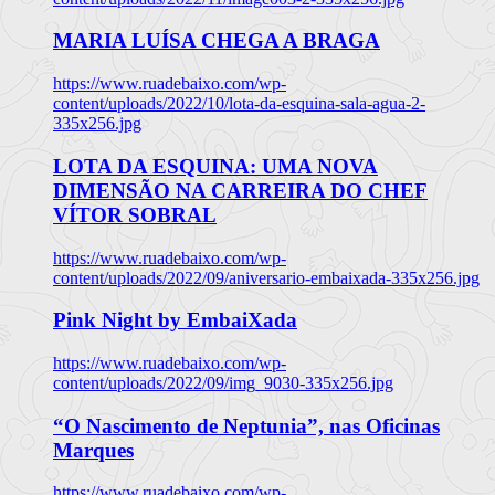
MARIA LUÍSA CHEGA A BRAGA
https://www.ruadebaixo.com/wp-
content/uploads/2022/10/lota-da-esquina-sala-agua-2-
335x256.jpg
LOTA DA ESQUINA: UMA NOVA
DIMENSÃO NA CARREIRA DO CHEF
VÍTOR SOBRAL
https://www.ruadebaixo.com/wp-
content/uploads/2022/09/aniversario-embaixada-335x256.jpg
Pink Night by EmbaiXada
https://www.ruadebaixo.com/wp-
content/uploads/2022/09/img_9030-335x256.jpg
“O Nascimento de Neptunia”, nas Oficinas
Marques
https://www.ruadebaixo.com/wp-