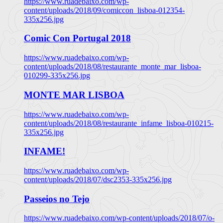
https://www.ruadebaixo.com/wp-
content/uploads/2018/09/comiccon_lisboa-012354-
335x256.jpg
Comic Con Portugal 2018
https://www.ruadebaixo.com/wp-
content/uploads/2018/08/restaurante_monte_mar_lisboa-
010299-335x256.jpg
MONTE MAR LISBOA
https://www.ruadebaixo.com/wp-
content/uploads/2018/08/restaurante_infame_lisboa-010215-
335x256.jpg
INFAME!
https://www.ruadebaixo.com/wp-
content/uploads/2018/07/dsc2353-335x256.jpg
Passeios no Tejo
https://www.ruadebaixo.com/wp-content/uploads/2018/07/o-