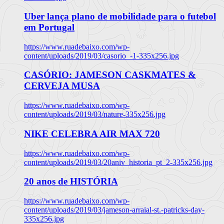
Uber lança plano de mobilidade para o futebol
em Portugal
https://www.ruadebaixo.com/wp-
content/uploads/2019/03/casorio_-1-335x256.jpg
CASÓRIO: JAMESON CASKMATES &
CERVEJA MUSA
https://www.ruadebaixo.com/wp-
content/uploads/2019/03/nature-335x256.jpg
NIKE CELEBRA AIR MAX 720
https://www.ruadebaixo.com/wp-
content/uploads/2019/03/20aniv_historia_pt_2-335x256.jpg
20 anos de HISTÓRIA
https://www.ruadebaixo.com/wp-
content/uploads/2019/03/jameson-arraial-st.-patricks-day-
335x256.jpg