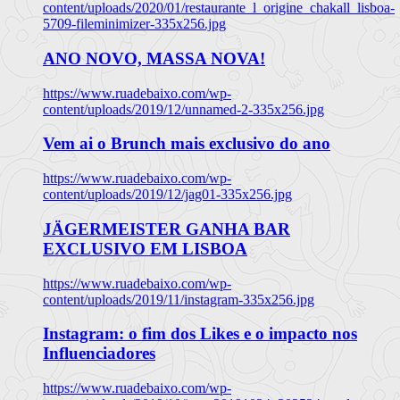
content/uploads/2020/01/restaurante_l_origine_chakall_lisboa-
5709-fileminimizer-335x256.jpg
ANO NOVO, MASSA NOVA!
https://www.ruadebaixo.com/wp-
content/uploads/2019/12/unnamed-2-335x256.jpg
Vem ai o Brunch mais exclusivo do ano
https://www.ruadebaixo.com/wp-
content/uploads/2019/12/jag01-335x256.jpg
JÄGERMEISTER GANHA BAR
EXCLUSIVO EM LISBOA
https://www.ruadebaixo.com/wp-
content/uploads/2019/11/instagram-335x256.jpg
Instagram: o fim dos Likes e o impacto nos
Influenciadores
https://www.ruadebaixo.com/wp-