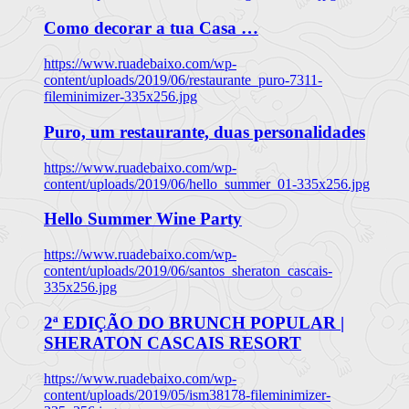
Como decorar a tua Casa …
https://www.ruadebaixo.com/wp-
content/uploads/2019/06/restaurante_puro-7311-
fileminimizer-335x256.jpg
Puro, um restaurante, duas personalidades
https://www.ruadebaixo.com/wp-
content/uploads/2019/06/hello_summer_01-335x256.jpg
Hello Summer Wine Party
https://www.ruadebaixo.com/wp-
content/uploads/2019/06/santos_sheraton_cascais-
335x256.jpg
2ª EDIÇÃO DO BRUNCH POPULAR |
SHERATON CASCAIS RESORT
https://www.ruadebaixo.com/wp-
content/uploads/2019/05/ism38178-fileminimizer-