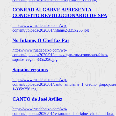
CONRAD ALGARVE APRESENTA
CONCEITO REVOLUCIONÁRIO DE SPA
https://www.ruadebaixo.com/wp-
content/uploads/2020/01/infame2-335x256.jpg
No Infame, O Chef faz Par
https://www.ruadebaixo.com/wp-
content/uploads/2020/01/tenis-vegan-rutz-como-sao-feitos-
sapatos-vegan-335x256.jpg
Sapatos veganos
https://www.ruadebaixo.com/wp-
content/uploads/2020/01/canto_ambiente_1_credito_grupojosea
1-335x256.jpg
CANTO de José Avillez
https://www.ruadebaixo.com/wp-
content/uploads/2020/01/restaurante_l_origine_chakall_lisboa-