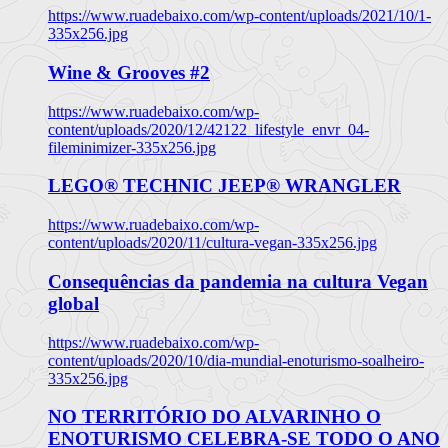
https://www.ruadebaixo.com/wp-content/uploads/2021/10/1-
335x256.jpg
Wine & Grooves #2
https://www.ruadebaixo.com/wp-
content/uploads/2020/12/42122_lifestyle_envr_04-
fileminimizer-335x256.jpg
LEGO® TECHNIC JEEP® WRANGLER
https://www.ruadebaixo.com/wp-
content/uploads/2020/11/cultura-vegan-335x256.jpg
Consequências da pandemia na cultura Vegan
global
https://www.ruadebaixo.com/wp-
content/uploads/2020/10/dia-mundial-enoturismo-soalheiro-
335x256.jpg
NO TERRITÓRIO DO ALVARINHO O
ENOTURISMO CELEBRA-SE TODO O ANO