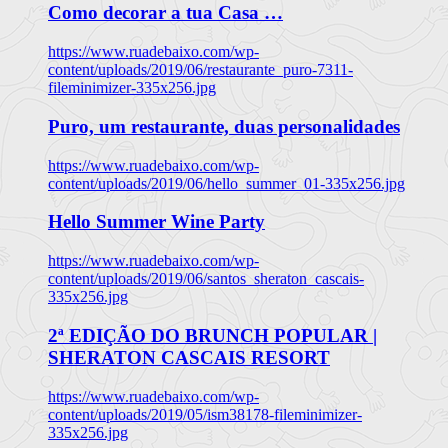
Como decorar a tua Casa …
https://www.ruadebaixo.com/wp-
content/uploads/2019/06/restaurante_puro-7311-
fileminimizer-335x256.jpg
Puro, um restaurante, duas personalidades
https://www.ruadebaixo.com/wp-
content/uploads/2019/06/hello_summer_01-335x256.jpg
Hello Summer Wine Party
https://www.ruadebaixo.com/wp-
content/uploads/2019/06/santos_sheraton_cascais-
335x256.jpg
2ª EDIÇÃO DO BRUNCH POPULAR |
SHERATON CASCAIS RESORT
https://www.ruadebaixo.com/wp-
content/uploads/2019/05/ism38178-fileminimizer-
335x256.jpg