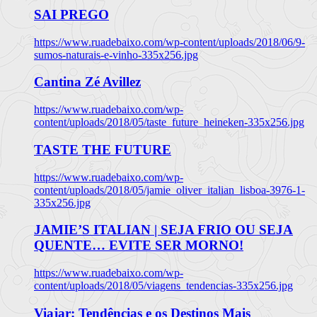
SAI PREGO
https://www.ruadebaixo.com/wp-content/uploads/2018/06/9-
sumos-naturais-e-vinho-335x256.jpg
Cantina Zé Avillez
https://www.ruadebaixo.com/wp-
content/uploads/2018/05/taste_future_heineken-335x256.jpg
TASTE THE FUTURE
https://www.ruadebaixo.com/wp-
content/uploads/2018/05/jamie_oliver_italian_lisboa-3976-1-
335x256.jpg
JAMIE’S ITALIAN | SEJA FRIO OU SEJA
QUENTE… EVITE SER MORNO!
https://www.ruadebaixo.com/wp-
content/uploads/2018/05/viagens_tendencias-335x256.jpg
Viajar: Tendências e os Destinos Mais