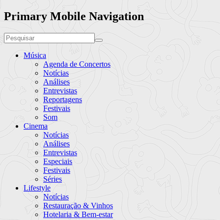
Primary Mobile Navigation
Música
Agenda de Concertos
Notícias
Análises
Entrevistas
Reportagens
Festivais
Som
Cinema
Notícias
Análises
Entrevistas
Especiais
Festivais
Séries
Lifestyle
Notícias
Restauração & Vinhos
Hotelaria & Bem-estar