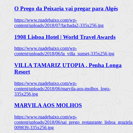
O Prego da Peixaria vai pregar para Algés
https://www.ruadebaixo.com/wp-
content/uploads/2018/07/fachada2-335x256.jpg
1908 Lisboa Hotel | World Travel Awards
https://www.ruadebaixo.com/wp-
content/uploads/2018/06/la_villa_sunset-335x256.jpg
VILLA TAMARIZ UTOPIA . Penha Longa
Resort
https://www.ruadebaixo.com/wp-
content/uploads/2018/06/marvila-aos-molhos_logo-
335x256.jpg
MARVILA AOS MOLHOS
https://www.ruadebaixo.com/wp-
content/uploads/2018/06/sai_prego_restaurante_lisboa_graziela
009839-335x256.jpg