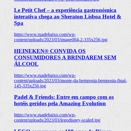
Le Petit Chef – a experiência gastronómica
interativa chega ao Sheraton Lisboa Hotel &
Spa
https://www.ruadebaixo.com/wp-
content/uploads/2023/03/image004-2-335x256.jpg
HEINEKEN® CONVIDA OS
CONSUMIDORES A BRINDAREM SEM
ÁLCOOL
https://www.ruadebaixo.com/wp-
content/uploads/2023/03/monte-da-bemposta-bemposta-final-
145-335x256.jpg
Padel & Friends: Entre em campo com os
hotéis geridos pela Amazing Evolution
https://www.ruadebaixo.com/wp-
content/uploads/2023/03/legodisney-scaled.jpg