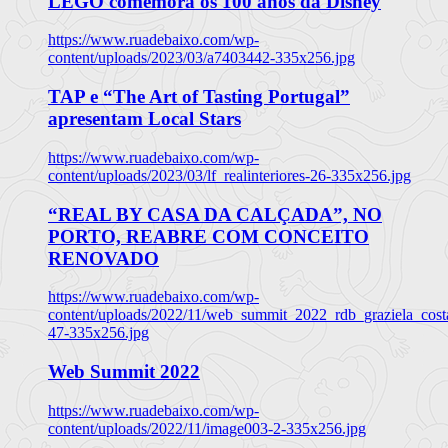
LEGO comemora os 100 anos da Disney
https://www.ruadebaixo.com/wp-
content/uploads/2023/03/a7403442-335x256.jpg
TAP e “The Art of Tasting Portugal”
apresentam Local Stars
https://www.ruadebaixo.com/wp-
content/uploads/2023/03/lf_realinteriores-26-335x256.jpg
“REAL BY CASA DA CALÇADA”, NO
PORTO, REABRE COM CONCEITO
RENOVADO
https://www.ruadebaixo.com/wp-
content/uploads/2022/11/web_summit_2022_rdb_graziela_cost
47-335x256.jpg
Web Summit 2022
https://www.ruadebaixo.com/wp-
content/uploads/2022/11/image003-2-335x256.jpg