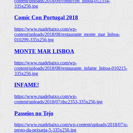
content/uploads/2018/09/comiccon_lisboa-012354-
335x256.jpg
Comic Con Portugal 2018
https://www.ruadebaixo.com/wp-
content/uploads/2018/08/restaurante_monte_mar_lisboa-
010299-335x256.jpg
MONTE MAR LISBOA
https://www.ruadebaixo.com/wp-
content/uploads/2018/08/restaurante_infame_lisboa-010215-
335x256.jpg
INFAME!
https://www.ruadebaixo.com/wp-
content/uploads/2018/07/dsc2353-335x256.jpg
Passeios no Tejo
https://www.ruadebaixo.com/wp-content/uploads/2018/07/o-
prego-da-peixaria-5-335x256.jpg