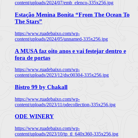
content/uploads/2024/07/emb_elenco-335x256.jpg
Estação Menina Bonita “From The Ocean To
The Stars”
https://www.ruadebaixo.com/wp-
content/uploads/2024/05/unnamed-335x256.jpg
A MUSA faz oito anos e vai festejar dentro e
fora de portas
https://www.ruadebaixo.com/wp-
content/uploads/2023/12/dsc00304-335x256.jpg
Bistro 99 by Chakall
https://www.ruadebaixo.com/wp-
content/uploads/2023/11/odecollection-335x256.jpg
ODE WINERY
https://www.ruadebaixo.com/wp-
content/uploads/2023/10/tp_tl_640x360-335x256.jpg