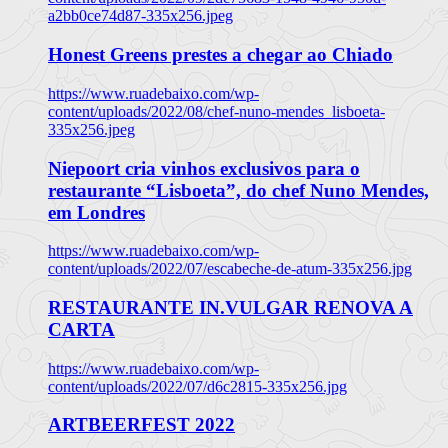
a2bb0ce74d87-335x256.jpeg
Honest Greens prestes a chegar ao Chiado
https://www.ruadebaixo.com/wp-
content/uploads/2022/08/chef-nuno-mendes_lisboeta-
335x256.jpeg
Niepoort cria vinhos exclusivos para o
restaurante “Lisboeta”, do chef Nuno Mendes,
em Londres
https://www.ruadebaixo.com/wp-
content/uploads/2022/07/escabeche-de-atum-335x256.jpg
RESTAURANTE IN.VULGAR RENOVA A
CARTA
https://www.ruadebaixo.com/wp-
content/uploads/2022/07/d6c2815-335x256.jpg
ARTBEERFEST 2022