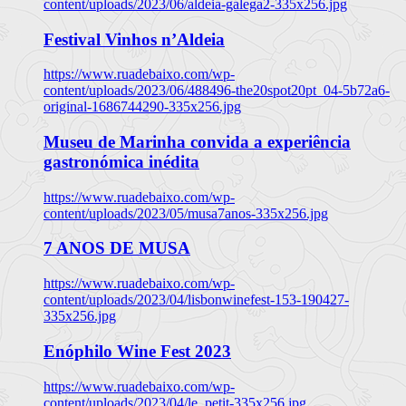
content/uploads/2023/06/aldeia-galega2-335x256.jpg
Festival Vinhos n’Aldeia
https://www.ruadebaixo.com/wp-
content/uploads/2023/06/488496-the20spot20pt_04-5b72a6-
original-1686744290-335x256.jpg
Museu de Marinha convida a experiência
gastronómica inédita
https://www.ruadebaixo.com/wp-
content/uploads/2023/05/musa7anos-335x256.jpg
7 ANOS DE MUSA
https://www.ruadebaixo.com/wp-
content/uploads/2023/04/lisbonwinefest-153-190427-
335x256.jpg
Enóphilo Wine Fest 2023
https://www.ruadebaixo.com/wp-
content/uploads/2023/04/le_petit-335x256.jpg