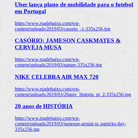
Uber lança plano de mobilidade para o futebol
em Portugal
https://www.ruadebaixo.com/wp-
content/uploads/2019/03/casorio_-1-335x256.jpg
CASÓRIO: JAMESON CASKMATES &
CERVEJA MUSA
https://www.ruadebaixo.com/wp-
content/uploads/2019/03/nature-335x256.jpg
NIKE CELEBRA AIR MAX 720
https://www.ruadebaixo.com/wp-
content/uploads/2019/03/20aniv_historia_pt_2-335x256.jpg
20 anos de HISTÓRIA
https://www.ruadebaixo.com/wp-
content/uploads/2019/03/jameson-arraial-st.-patricks-day-
335x256.jpg