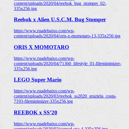
content/uploads/2020/04/reebok_bug_stomper_02-
335x256.jpg
Reebok x Alien U.S.C.M. Bug Stomper
https://www.ruadebaixo.com/wp-
content/uploads/2020/04/oris-x-momotaro-13-335x256.jpg
ORIS X MOMOTARO
https://www.ruadebaixo.com/wp-
content/uploads/2020/04/71360_lifestyle_01-fileminimizer-
335x256.jpg
LEGO Super Mario
https://www.ruadebaixo.com/wp-
content/uploads/2020/03/reebok_ss2020_graziela_costa-
7193-fileminimizer-335x256.jpg
REEBOK x SS’20
https://www.ruadebaixo.com/wp-
content/uploads/2020/02/conrad-spa-4-335x256.jpg