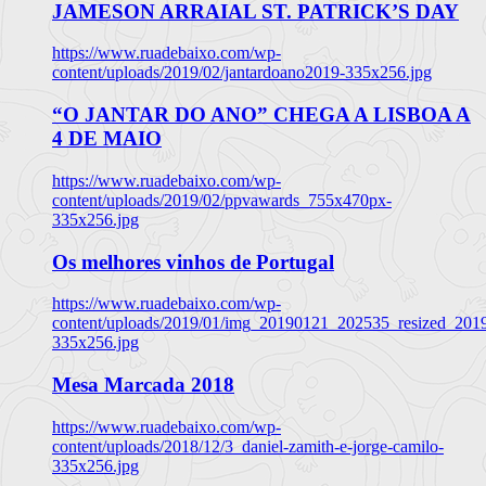
JAMESON ARRAIAL ST. PATRICK’S DAY
https://www.ruadebaixo.com/wp-
content/uploads/2019/02/jantardoano2019-335x256.jpg
“O JANTAR DO ANO” CHEGA A LISBOA A
4 DE MAIO
https://www.ruadebaixo.com/wp-
content/uploads/2019/02/ppvawards_755x470px-
335x256.jpg
Os melhores vinhos de Portugal
https://www.ruadebaixo.com/wp-
content/uploads/2019/01/img_20190121_202535_resized_20
335x256.jpg
Mesa Marcada 2018
https://www.ruadebaixo.com/wp-
content/uploads/2018/12/3_daniel-zamith-e-jorge-camilo-
335x256.jpg