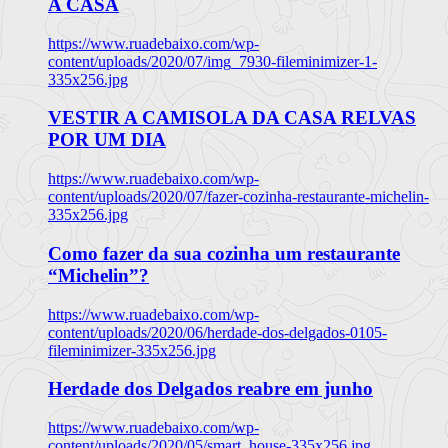
A CASA
https://www.ruadebaixo.com/wp-
content/uploads/2020/07/img_7930-fileminimizer-1-
335x256.jpg
VESTIR A CAMISOLA DA CASA RELVAS
POR UM DIA
https://www.ruadebaixo.com/wp-
content/uploads/2020/07/fazer-cozinha-restaurante-michelin-
335x256.jpg
Como fazer da sua cozinha um restaurante
“Michelin”?
https://www.ruadebaixo.com/wp-
content/uploads/2020/06/herdade-dos-delgados-0105-
fileminimizer-335x256.jpg
Herdade dos Delgados reabre em junho
https://www.ruadebaixo.com/wp-
content/uploads/2020/05/smart_house-335x256.jpg