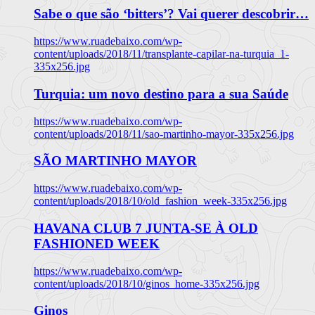
Sabe o que são ‘bitters’? Vai querer descobrir…
https://www.ruadebaixo.com/wp-
content/uploads/2018/11/transplante-capilar-na-turquia_1-
335x256.jpg
Turquia: um novo destino para a sua Saúde
https://www.ruadebaixo.com/wp-
content/uploads/2018/11/sao-martinho-mayor-335x256.jpg
SÃO MARTINHO MAYOR
https://www.ruadebaixo.com/wp-
content/uploads/2018/10/old_fashion_week-335x256.jpg
HAVANA CLUB 7 JUNTA-SE À OLD
FASHIONED WEEK
https://www.ruadebaixo.com/wp-
content/uploads/2018/10/ginos_home-335x256.jpg
Ginos