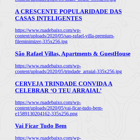
A CRESCENTE POPULARIDADE DAS
CASAS INTELIGENTES
https://www.ruadebaixo.com/wp-
content/uploads/2020/05/sao-rafael-villa-premium-
fileminimizer-335x256.jpg
São Rafael Villas, Apartments & GuestHouse
https://www.ruadebaixo.com/wp-
content/uploads/2020/05/trindade_arraial-335x256.jpg
CERVEJA TRINDADE CONVIDA A
CELEBRAR ‘O TEU ARRAIAL’
https://www.ruadebaixo.com/wp-
content/uploads/2020/05/vai-ficar-tudo-bem-
e1589130204162-335x256.png
Vai Ficar Tudo Bem
https://www.ruadebaixo.com/wp-