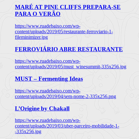
MARÉ AT PINE CLIFFS PREPARA-SE
PARA O VERÃO
https://www.ruadebaixo.com/wp-
content/uploads/2019/05/restaurante-ferroviario-1-
fileminimizer.jpg
FERROVIÁRIO ABRE RESTAURANTE
https://www.ruadebaixo.com/wp-
content/uploads/2019/05/must_winesummit-335x256.jpg
MUST – Fermenting Ideas
https://www.ruadebaixo.com/wp-
content/uploads/2019/04/sem-nome-2-335x256.png
L’Origine by Chakall
https://www.ruadebaixo.com/wp-
content/uploads/2019/03/uber-parceiro-mobilidade-1-
-335x256.jpg