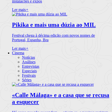
instalações e expos
Ler mais
+
Pikika e mais uma dúzia ao MIL
Festival chega à décima edição com novos nomes de
Portugal, Espanha, Bra
Ler mais
+
Cinema
Notícias
Análises
Entrevistas
Especiais
Festivais
Séries
«Calle Málaga» e a casa que se recusa
a esquecer