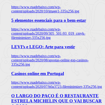
https://www.ruadebaixo.com/wp-
content/uploads/2020/10/image1-335x256.jpg
5 elementos essenciais para o bem-estar
https://www.ruadebaixo.com/wp-
content/uploads/2020/09/305_501-93_019_cmyk-
fileminimizer-335x256.jpg
LEVI’s e LEGO: Arte para vestir
https://www.ruadebaixo.com/wp-
content/uploads/2020/08/apostas-online-top-casinos-
335x256.jpg
Casinos online em Portugal
https://www.ruadebaixo.com/wp-
content/uploads/2020/07/h0a3723-fileminimizer-335x256.jpg
O LARGO DO PAÇO É O RESTAURANTE
ESTRELA MICHELIN QUE O VAI BUSCAR