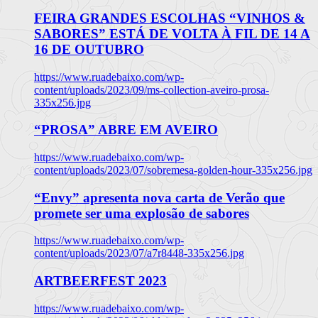
FEIRA GRANDES ESCOLHAS “VINHOS &
SABORES” ESTÁ DE VOLTA À FIL DE 14 A
16 DE OUTUBRO
https://www.ruadebaixo.com/wp-
content/uploads/2023/09/ms-collection-aveiro-prosa-
335x256.jpg
“PROSA” ABRE EM AVEIRO
https://www.ruadebaixo.com/wp-
content/uploads/2023/07/sobremesa-golden-hour-335x256.jpg
“Envy” apresenta nova carta de Verão que
promete ser uma explosão de sabores
https://www.ruadebaixo.com/wp-
content/uploads/2023/07/a7r8448-335x256.jpg
ARTBEERFEST 2023
https://www.ruadebaixo.com/wp-