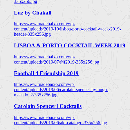
335x256.jpg
Luz by Chakall
https://www.ruadebaixo.com/wp-
content/uploads/2019/10/lisboa-porto-cocktail-week-2019-
header-335x256.jpg
LISBOA & PORTO COCKTAIL WEEK 2019
https://www.ruadebaixo.com/wp-
content/uploads/2019/07/f4f2019-335x256.jpg
Football 4 Friendship 2019
https://www.ruadebaixo.com/wp-
content/uploads/2019/06/carolain-spencer-by-hugo-
macedo_2-335x256.jpg
Carolain Spencer | Cocktails
https://www.ruadebaixo.com/wp-
content/uploads/2019/06/aki-catalogo-335x256.jpg