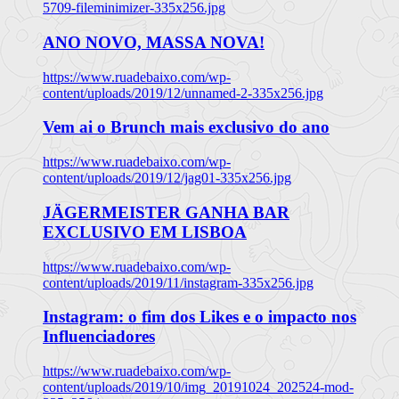
5709-fileminimizer-335x256.jpg
ANO NOVO, MASSA NOVA!
https://www.ruadebaixo.com/wp-
content/uploads/2019/12/unnamed-2-335x256.jpg
Vem ai o Brunch mais exclusivo do ano
https://www.ruadebaixo.com/wp-
content/uploads/2019/12/jag01-335x256.jpg
JÄGERMEISTER GANHA BAR
EXCLUSIVO EM LISBOA
https://www.ruadebaixo.com/wp-
content/uploads/2019/11/instagram-335x256.jpg
Instagram: o fim dos Likes e o impacto nos
Influenciadores
https://www.ruadebaixo.com/wp-
content/uploads/2019/10/img_20191024_202524-mod-