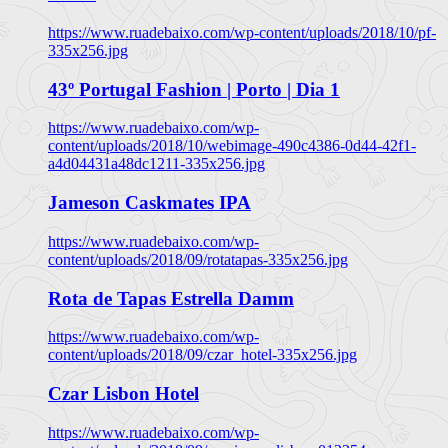
https://www.ruadebaixo.com/wp-content/uploads/2018/10/pf-
335x256.jpg
43º Portugal Fashion | Porto | Dia 1
https://www.ruadebaixo.com/wp-
content/uploads/2018/10/webimage-490c4386-0d44-42f1-
a4d04431a48dc1211-335x256.jpg
Jameson Caskmates IPA
https://www.ruadebaixo.com/wp-
content/uploads/2018/09/rotatapas-335x256.jpg
Rota de Tapas Estrella Damm
https://www.ruadebaixo.com/wp-
content/uploads/2018/09/czar_hotel-335x256.jpg
Czar Lisbon Hotel
https://www.ruadebaixo.com/wp-