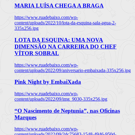
MARIA LUÍSA CHEGA A BRAGA
https://www.ruadebaixo.com/wp-
content/uploads/2022/10/lota-da-esquina-sala-agua-2-
335x256.jpg
LOTA DA ESQUINA: UMA NOVA
DIMENSÃO NA CARREIRA DO CHEF
VÍTOR SOBRAL
https://www.ruadebaixo.com/wp-
content/uploads/2022/09/aniversario-embaixada-335x256.jpg
Pink Night by EmbaiXada
https://www.ruadebaixo.com/wp-
content/uploads/2022/09/img_9030-335x256.jpg
“O Nascimento de Neptunia”, nas Oficinas
Marques
https://www.ruadebaixo.com/wp-
content/uploads/2022/09/2dc75683-1548-4946-950d-