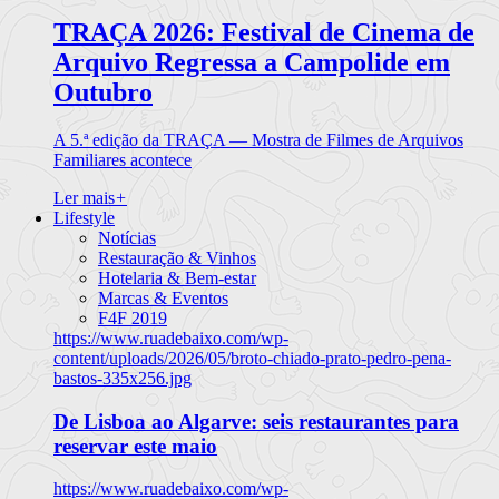
TRAÇA 2026: Festival de Cinema de
Arquivo Regressa a Campolide em
Outubro
A 5.ª edição da TRAÇA — Mostra de Filmes de Arquivos
Familiares acontece
Ler mais
+
Lifestyle
Notícias
Restauração & Vinhos
Hotelaria & Bem-estar
Marcas & Eventos
F4F 2019
https://www.ruadebaixo.com/wp-
content/uploads/2026/05/broto-chiado-prato-pedro-pena-
bastos-335x256.jpg
De Lisboa ao Algarve: seis restaurantes para
reservar este maio
https://www.ruadebaixo.com/wp-