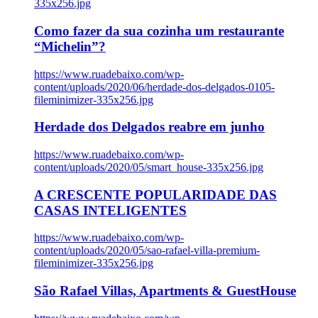
335x256.jpg
Como fazer da sua cozinha um restaurante
“Michelin”?
https://www.ruadebaixo.com/wp-
content/uploads/2020/06/herdade-dos-delgados-0105-
fileminimizer-335x256.jpg
Herdade dos Delgados reabre em junho
https://www.ruadebaixo.com/wp-
content/uploads/2020/05/smart_house-335x256.jpg
A CRESCENTE POPULARIDADE DAS
CASAS INTELIGENTES
https://www.ruadebaixo.com/wp-
content/uploads/2020/05/sao-rafael-villa-premium-
fileminimizer-335x256.jpg
São Rafael Villas, Apartments & GuestHouse