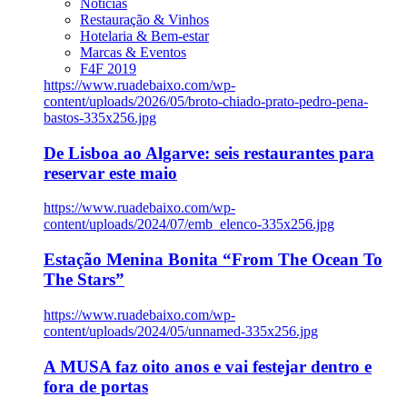
Notícias
Restauração & Vinhos
Hotelaria & Bem-estar
Marcas & Eventos
F4F 2019
https://www.ruadebaixo.com/wp-
content/uploads/2026/05/broto-chiado-prato-pedro-pena-
bastos-335x256.jpg
De Lisboa ao Algarve: seis restaurantes para
reservar este maio
https://www.ruadebaixo.com/wp-
content/uploads/2024/07/emb_elenco-335x256.jpg
Estação Menina Bonita “From The Ocean To
The Stars”
https://www.ruadebaixo.com/wp-
content/uploads/2024/05/unnamed-335x256.jpg
A MUSA faz oito anos e vai festejar dentro e
fora de portas