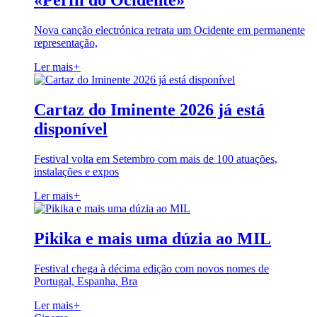
«Perfil do Ocidente»
Nova canção electrónica retrata um Ocidente em permanente
representação,
Ler mais
+
Cartaz do Iminente 2026 já está
disponível
Festival volta em Setembro com mais de 100 atuações,
instalações e expos
Ler mais
+
Pikika e mais uma dúzia ao MIL
Festival chega à décima edição com novos nomes de
Portugal, Espanha, Bra
Ler mais
+