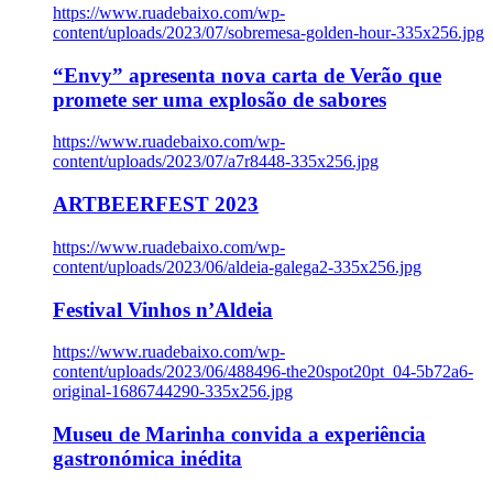
https://www.ruadebaixo.com/wp-
content/uploads/2023/07/sobremesa-golden-hour-335x256.jpg
“Envy” apresenta nova carta de Verão que
promete ser uma explosão de sabores
https://www.ruadebaixo.com/wp-
content/uploads/2023/07/a7r8448-335x256.jpg
ARTBEERFEST 2023
https://www.ruadebaixo.com/wp-
content/uploads/2023/06/aldeia-galega2-335x256.jpg
Festival Vinhos n’Aldeia
https://www.ruadebaixo.com/wp-
content/uploads/2023/06/488496-the20spot20pt_04-5b72a6-
original-1686744290-335x256.jpg
Museu de Marinha convida a experiência
gastronómica inédita