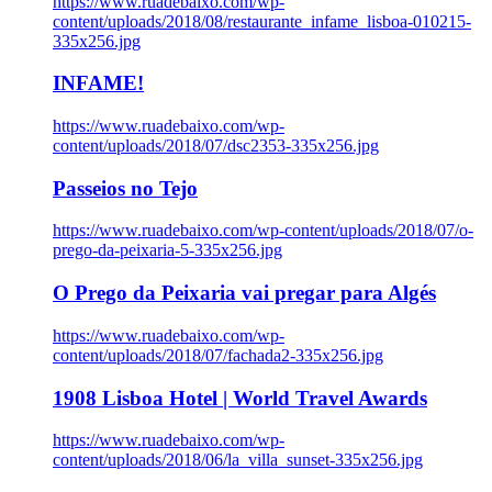
https://www.ruadebaixo.com/wp-
content/uploads/2018/08/restaurante_infame_lisboa-010215-
335x256.jpg
INFAME!
https://www.ruadebaixo.com/wp-
content/uploads/2018/07/dsc2353-335x256.jpg
Passeios no Tejo
https://www.ruadebaixo.com/wp-content/uploads/2018/07/o-
prego-da-peixaria-5-335x256.jpg
O Prego da Peixaria vai pregar para Algés
https://www.ruadebaixo.com/wp-
content/uploads/2018/07/fachada2-335x256.jpg
1908 Lisboa Hotel | World Travel Awards
https://www.ruadebaixo.com/wp-
content/uploads/2018/06/la_villa_sunset-335x256.jpg