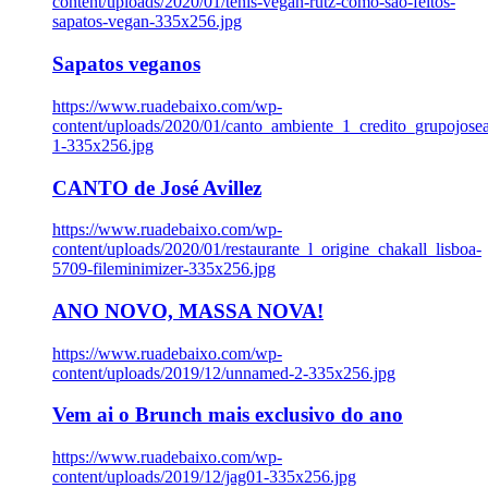
content/uploads/2020/01/tenis-vegan-rutz-como-sao-feitos-
sapatos-vegan-335x256.jpg
Sapatos veganos
https://www.ruadebaixo.com/wp-
content/uploads/2020/01/canto_ambiente_1_credito_grupojosea
1-335x256.jpg
CANTO de José Avillez
https://www.ruadebaixo.com/wp-
content/uploads/2020/01/restaurante_l_origine_chakall_lisboa-
5709-fileminimizer-335x256.jpg
ANO NOVO, MASSA NOVA!
https://www.ruadebaixo.com/wp-
content/uploads/2019/12/unnamed-2-335x256.jpg
Vem ai o Brunch mais exclusivo do ano
https://www.ruadebaixo.com/wp-
content/uploads/2019/12/jag01-335x256.jpg