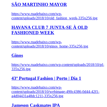
SÃO MARTINHO MAYOR
https://www.ruadebaixo.com/wp-
content/uploads/2018/10/old_fashion_week-335x256.jpg
HAVANA CLUB 7 JUNTA-SE À OLD
FASHIONED WEEK
https://www.ruadebaixo.com/wp-
content/uploads/2018/10/ginos_home-335x256.jpg
Ginos
https://www.ruadebaixo.com/wp-content/uploads/2018/10/pf-
335x256.jpg
43º Portugal Fashion | Porto | Dia 1
https://www.ruadebaixo.com/wp-
content/uploads/2018/10/webimage-490c4386-0d44-42f1-
a4d04431a48dc1211-335x256.jpg
Jameson Caskmates IPA