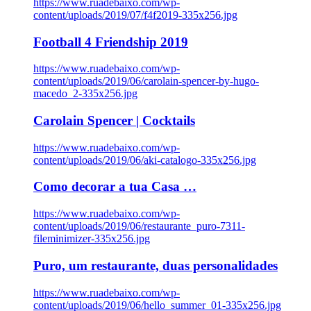
https://www.ruadebaixo.com/wp-
content/uploads/2019/07/f4f2019-335x256.jpg
Football 4 Friendship 2019
https://www.ruadebaixo.com/wp-
content/uploads/2019/06/carolain-spencer-by-hugo-
macedo_2-335x256.jpg
Carolain Spencer | Cocktails
https://www.ruadebaixo.com/wp-
content/uploads/2019/06/aki-catalogo-335x256.jpg
Como decorar a tua Casa …
https://www.ruadebaixo.com/wp-
content/uploads/2019/06/restaurante_puro-7311-
fileminimizer-335x256.jpg
Puro, um restaurante, duas personalidades
https://www.ruadebaixo.com/wp-
content/uploads/2019/06/hello_summer_01-335x256.jpg