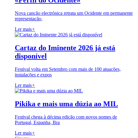
«Perfil do Ocidente»
Nova canção electrónica retrata um Ocidente em permanente
representação,
Ler mais
+
Cartaz do Iminente 2026 já está
disponível
Festival volta em Setembro com mais de 100 atuações,
instalações e expos
Ler mais
+
Pikika e mais uma dúzia ao MIL
Festival chega à décima edição com novos nomes de
Portugal, Espanha, Bra
Ler mais
+