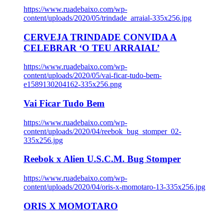
https://www.ruadebaixo.com/wp-
content/uploads/2020/05/trindade_arraial-335x256.jpg
CERVEJA TRINDADE CONVIDA A
CELEBRAR ‘O TEU ARRAIAL’
https://www.ruadebaixo.com/wp-
content/uploads/2020/05/vai-ficar-tudo-bem-
e1589130204162-335x256.png
Vai Ficar Tudo Bem
https://www.ruadebaixo.com/wp-
content/uploads/2020/04/reebok_bug_stomper_02-
335x256.jpg
Reebok x Alien U.S.C.M. Bug Stomper
https://www.ruadebaixo.com/wp-
content/uploads/2020/04/oris-x-momotaro-13-335x256.jpg
ORIS X MOMOTARO