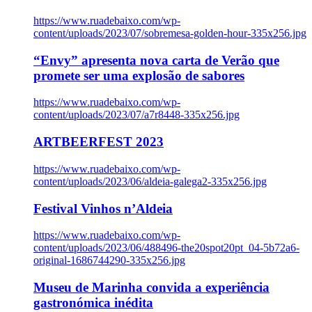
https://www.ruadebaixo.com/wp-
content/uploads/2023/07/sobremesa-golden-hour-335x256.jpg
“Envy” apresenta nova carta de Verão que
promete ser uma explosão de sabores
https://www.ruadebaixo.com/wp-
content/uploads/2023/07/a7r8448-335x256.jpg
ARTBEERFEST 2023
https://www.ruadebaixo.com/wp-
content/uploads/2023/06/aldeia-galega2-335x256.jpg
Festival Vinhos n’Aldeia
https://www.ruadebaixo.com/wp-
content/uploads/2023/06/488496-the20spot20pt_04-5b72a6-
original-1686744290-335x256.jpg
Museu de Marinha convida a experiência
gastronómica inédita