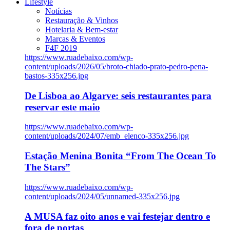
Lifestyle
Notícias
Restauração & Vinhos
Hotelaria & Bem-estar
Marcas & Eventos
F4F 2019
https://www.ruadebaixo.com/wp-
content/uploads/2026/05/broto-chiado-prato-pedro-pena-
bastos-335x256.jpg
De Lisboa ao Algarve: seis restaurantes para
reservar este maio
https://www.ruadebaixo.com/wp-
content/uploads/2024/07/emb_elenco-335x256.jpg
Estação Menina Bonita “From The Ocean To
The Stars”
https://www.ruadebaixo.com/wp-
content/uploads/2024/05/unnamed-335x256.jpg
A MUSA faz oito anos e vai festejar dentro e
fora de portas