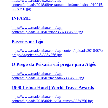
https://www.ruadebaixo.com/wp-
content/uploads/2018/08/restaurante_infame_lisboa-010215-
335x256.jpg
INFAME!
https://www.ruadebaixo.com/wp-
content/uploads/2018/07/dsc2353-335x256.jpg
Passeios no Tejo
https://www.ruadebaixo.com/wp-content/uploads/2018/07/o-
prego-da-peixaria-5-335x256.jpg
O Prego da Peixaria vai pregar para Algés
https://www.ruadebaixo.com/wp-
content/uploads/2018/07/fachada2-335x256.jpg
1908 Lisboa Hotel | World Travel Awards
https://www.ruadebaixo.com/wp-
content/uploads/2018/06/la_villa_sunset-335x256.jpg