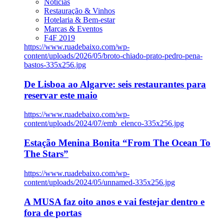
Notícias
Restauração & Vinhos
Hotelaria & Bem-estar
Marcas & Eventos
F4F 2019
https://www.ruadebaixo.com/wp-
content/uploads/2026/05/broto-chiado-prato-pedro-pena-
bastos-335x256.jpg
De Lisboa ao Algarve: seis restaurantes para
reservar este maio
https://www.ruadebaixo.com/wp-
content/uploads/2024/07/emb_elenco-335x256.jpg
Estação Menina Bonita “From The Ocean To
The Stars”
https://www.ruadebaixo.com/wp-
content/uploads/2024/05/unnamed-335x256.jpg
A MUSA faz oito anos e vai festejar dentro e
fora de portas