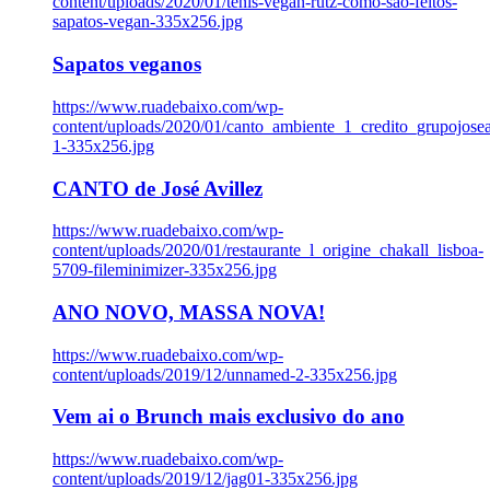
content/uploads/2020/01/tenis-vegan-rutz-como-sao-feitos-
sapatos-vegan-335x256.jpg
Sapatos veganos
https://www.ruadebaixo.com/wp-
content/uploads/2020/01/canto_ambiente_1_credito_grupojosea
1-335x256.jpg
CANTO de José Avillez
https://www.ruadebaixo.com/wp-
content/uploads/2020/01/restaurante_l_origine_chakall_lisboa-
5709-fileminimizer-335x256.jpg
ANO NOVO, MASSA NOVA!
https://www.ruadebaixo.com/wp-
content/uploads/2019/12/unnamed-2-335x256.jpg
Vem ai o Brunch mais exclusivo do ano
https://www.ruadebaixo.com/wp-
content/uploads/2019/12/jag01-335x256.jpg