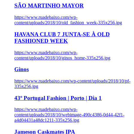
SÃO MARTINHO MAYOR
https://www.ruadebaixo.com/wp-
content/uploads/2018/10/old_fashion_week-335x256.jpg
HAVANA CLUB 7 JUNTA-SE À OLD
FASHIONED WEEK
https://www.ruadebaixo.com/wp-
content/uploads/2018/10/ginos_home-335x256.jpg
Ginos
https://www.ruadebaixo.com/wp-content/uploads/2018/10/pf-
335x256.jpg
43º Portugal Fashion | Porto | Dia 1
https://www.ruadebaixo.com/wp-
content/uploads/2018/10/webimage-490c4386-0d44-42f1-
a4d04431a48dc1211-335x256.jpg
Jameson Caskmates IPA