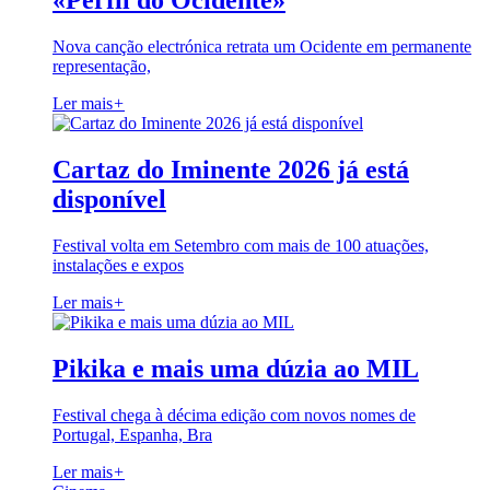
«Perfil do Ocidente»
Nova canção electrónica retrata um Ocidente em permanente
representação,
Ler mais
+
Cartaz do Iminente 2026 já está
disponível
Festival volta em Setembro com mais de 100 atuações,
instalações e expos
Ler mais
+
Pikika e mais uma dúzia ao MIL
Festival chega à décima edição com novos nomes de
Portugal, Espanha, Bra
Ler mais
+