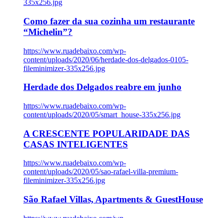
335x256.jpg
Como fazer da sua cozinha um restaurante
“Michelin”?
https://www.ruadebaixo.com/wp-
content/uploads/2020/06/herdade-dos-delgados-0105-
fileminimizer-335x256.jpg
Herdade dos Delgados reabre em junho
https://www.ruadebaixo.com/wp-
content/uploads/2020/05/smart_house-335x256.jpg
A CRESCENTE POPULARIDADE DAS
CASAS INTELIGENTES
https://www.ruadebaixo.com/wp-
content/uploads/2020/05/sao-rafael-villa-premium-
fileminimizer-335x256.jpg
São Rafael Villas, Apartments & GuestHouse