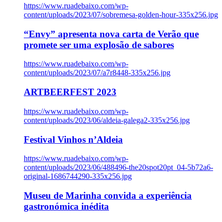
https://www.ruadebaixo.com/wp-
content/uploads/2023/07/sobremesa-golden-hour-335x256.jpg
“Envy” apresenta nova carta de Verão que
promete ser uma explosão de sabores
https://www.ruadebaixo.com/wp-
content/uploads/2023/07/a7r8448-335x256.jpg
ARTBEERFEST 2023
https://www.ruadebaixo.com/wp-
content/uploads/2023/06/aldeia-galega2-335x256.jpg
Festival Vinhos n’Aldeia
https://www.ruadebaixo.com/wp-
content/uploads/2023/06/488496-the20spot20pt_04-5b72a6-
original-1686744290-335x256.jpg
Museu de Marinha convida a experiência
gastronómica inédita