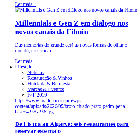
Ler mais
+
Millennials e Gen Z em diálogo nos
novos canais da Filmin
Das memórias do grande ecrã às novas formas de olhar o
mundo, dois canai
Ler mais
+
Lifestyle
Notícias
Restauração & Vinhos
Hotelaria & Bem-estar
Marcas & Eventos
F4F 2019
https://www.ruadebaixo.com/wp-
content/uploads/2026/05/broto-chiado-prato-pedro-pena-
bastos-335x256.jpg
De Lisboa ao Algarve: seis restaurantes para
reservar este maio