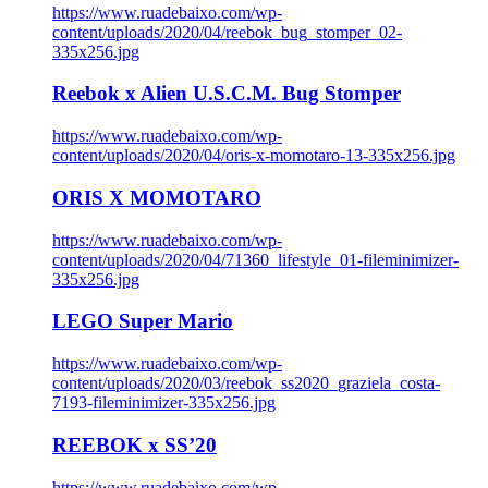
https://www.ruadebaixo.com/wp-
content/uploads/2020/04/reebok_bug_stomper_02-
335x256.jpg
Reebok x Alien U.S.C.M. Bug Stomper
https://www.ruadebaixo.com/wp-
content/uploads/2020/04/oris-x-momotaro-13-335x256.jpg
ORIS X MOMOTARO
https://www.ruadebaixo.com/wp-
content/uploads/2020/04/71360_lifestyle_01-fileminimizer-
335x256.jpg
LEGO Super Mario
https://www.ruadebaixo.com/wp-
content/uploads/2020/03/reebok_ss2020_graziela_costa-
7193-fileminimizer-335x256.jpg
REEBOK x SS’20
https://www.ruadebaixo.com/wp-