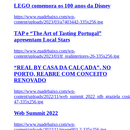
LEGO comemora os 100 anos da Disney
https://www.ruadebaixo.com/wp-
content/uploads/2023/03/a7403442-335x256.jpg
TAP e “The Art of Tasting Portugal”
apresentam Local Stars
https://www.ruadebaixo.com/wp-
content/uploads/2023/03/lf_realinteriores-26-335x256.jpg
“REAL BY CASA DA CALÇADA”, NO
PORTO, REABRE COM CONCEITO
RENOVADO
https://www.ruadebaixo.com/wp-
content/uploads/2022/11/web_summit_2022_rdb_graziela_cost
47-335x256.jpg
Web Summit 2022
https://www.ruadebaixo.com/wp-
content/uploads/2022/11/image003-2-335x256.jpg