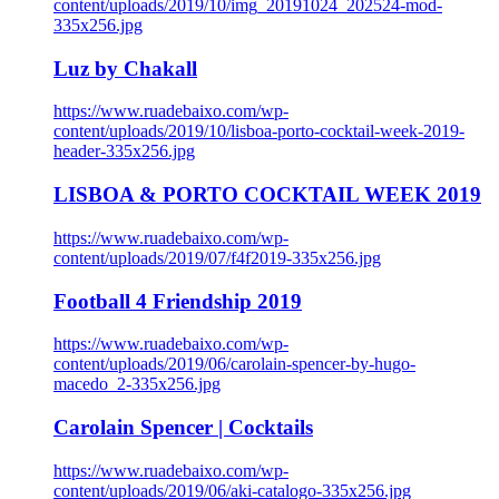
content/uploads/2019/10/img_20191024_202524-mod-
335x256.jpg
Luz by Chakall
https://www.ruadebaixo.com/wp-
content/uploads/2019/10/lisboa-porto-cocktail-week-2019-
header-335x256.jpg
LISBOA & PORTO COCKTAIL WEEK 2019
https://www.ruadebaixo.com/wp-
content/uploads/2019/07/f4f2019-335x256.jpg
Football 4 Friendship 2019
https://www.ruadebaixo.com/wp-
content/uploads/2019/06/carolain-spencer-by-hugo-
macedo_2-335x256.jpg
Carolain Spencer | Cocktails
https://www.ruadebaixo.com/wp-
content/uploads/2019/06/aki-catalogo-335x256.jpg