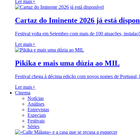
Ler mais
+
Cartaz do Iminente 2026 já está dispon
Festival volta em Setembro com mais de 100 atuações, instalaç
Ler mais
+
Pikika e mais uma dúzia ao MIL
Festival chega à décima edição com novos nomes de Portugal,
Ler mais
+
Cinema
Notícias
Análises
Entrevistas
Especiais
Festivais
Séries