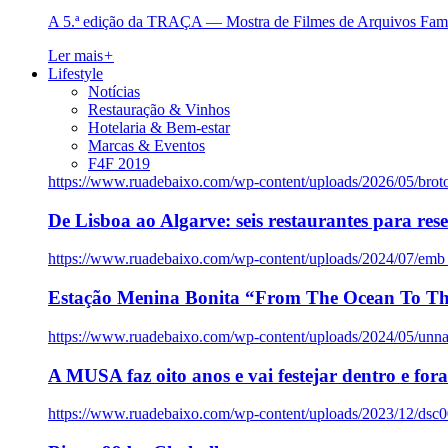
A 5.ª edição da TRAÇA — Mostra de Filmes de Arquivos Famil
Ler mais
+
Lifestyle
Notícias
Restauração & Vinhos
Hotelaria & Bem-estar
Marcas & Eventos
F4F 2019
https://www.ruadebaixo.com/wp-content/uploads/2026/05/brot
De Lisboa ao Algarve: seis restaurantes para res
https://www.ruadebaixo.com/wp-content/uploads/2024/07/emb
Estação Menina Bonita “From The Ocean To Th
https://www.ruadebaixo.com/wp-content/uploads/2024/05/un
A MUSA faz oito anos e vai festejar dentro e fora
https://www.ruadebaixo.com/wp-content/uploads/2023/12/dsc