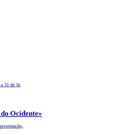
 a 31 de Ju
 do Ocidente»
presentação,