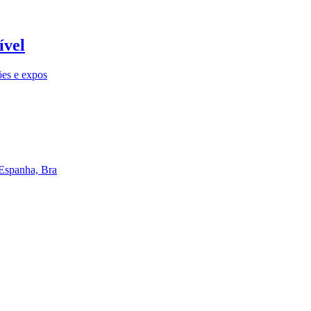
ível
ões e expos
 Espanha, Bra