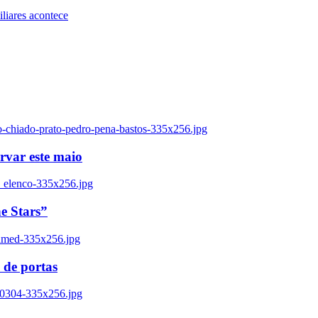
iares acontece
o-chiado-prato-pedro-pena-bastos-335x256.jpg
ervar este maio
_elenco-335x256.jpg
e Stars”
named-335x256.jpg
 de portas
00304-335x256.jpg