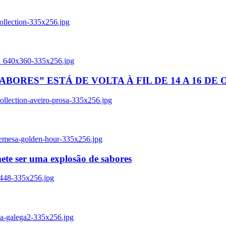
ollection-335x256.jpg
tl_640x360-335x256.jpg
BORES” ESTÁ DE VOLTA À FIL DE 14 A 16 DE
llection-aveiro-prosa-335x256.jpg
remesa-golden-hour-335x256.jpg
ete ser uma explosão de sabores
8448-335x256.jpg
ia-galega2-335x256.jpg