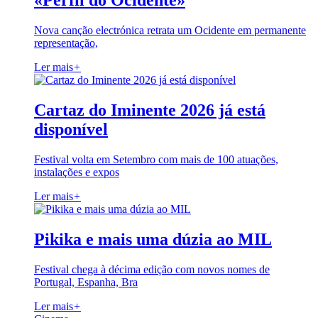
«Perfil do Ocidente»
Nova canção electrónica retrata um Ocidente em permanente
representação,
Ler mais
+
Cartaz do Iminente 2026 já está
disponível
Festival volta em Setembro com mais de 100 atuações,
instalações e expos
Ler mais
+
Pikika e mais uma dúzia ao MIL
Festival chega à décima edição com novos nomes de
Portugal, Espanha, Bra
Ler mais
+