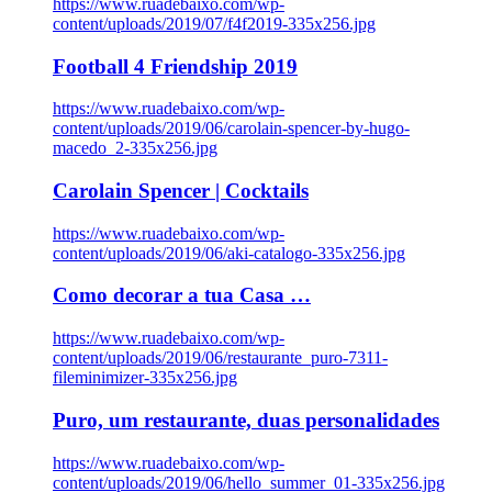
https://www.ruadebaixo.com/wp-
content/uploads/2019/07/f4f2019-335x256.jpg
Football 4 Friendship 2019
https://www.ruadebaixo.com/wp-
content/uploads/2019/06/carolain-spencer-by-hugo-
macedo_2-335x256.jpg
Carolain Spencer | Cocktails
https://www.ruadebaixo.com/wp-
content/uploads/2019/06/aki-catalogo-335x256.jpg
Como decorar a tua Casa …
https://www.ruadebaixo.com/wp-
content/uploads/2019/06/restaurante_puro-7311-
fileminimizer-335x256.jpg
Puro, um restaurante, duas personalidades
https://www.ruadebaixo.com/wp-
content/uploads/2019/06/hello_summer_01-335x256.jpg