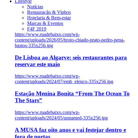
Lifestyle
Notícias
Restauração & Vinhos
Hotelaria & Bem-estar
Marcas & Eventos
F4F 2019
https://www.ruadebaixo.com/wp-
content/uploads/2026/05/broto-chiado-prato-pedro-pena-
bastos-335x256.jpg
De Lisboa ao Algarve: seis restaurantes para
reservar este maio
https://www.ruadebaixo.com/wp-
content/uploads/2024/07/emb_elenco-335x256.jpg
Estação Menina Bonita “From The Ocean To
The Stars”
https://www.ruadebaixo.com/wp-
content/uploads/2024/05/unnamed-335x256.jpg
A MUSA faz oito anos e vai festejar dentro e
fora de portas