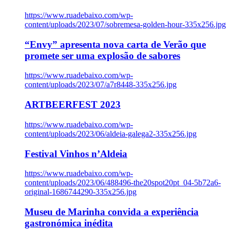
https://www.ruadebaixo.com/wp-
content/uploads/2023/07/sobremesa-golden-hour-335x256.jpg
“Envy” apresenta nova carta de Verão que
promete ser uma explosão de sabores
https://www.ruadebaixo.com/wp-
content/uploads/2023/07/a7r8448-335x256.jpg
ARTBEERFEST 2023
https://www.ruadebaixo.com/wp-
content/uploads/2023/06/aldeia-galega2-335x256.jpg
Festival Vinhos n’Aldeia
https://www.ruadebaixo.com/wp-
content/uploads/2023/06/488496-the20spot20pt_04-5b72a6-
original-1686744290-335x256.jpg
Museu de Marinha convida a experiência
gastronómica inédita