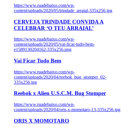
https://www.ruadebaixo.com/wp-
content/uploads/2020/05/trindade_arraial-335x256.jpg
CERVEJA TRINDADE CONVIDA A
CELEBRAR ‘O TEU ARRAIAL’
https://www.ruadebaixo.com/wp-
content/uploads/2020/05/vai-ficar-tudo-bem-
e1589130204162-335x256.png
Vai Ficar Tudo Bem
https://www.ruadebaixo.com/wp-
content/uploads/2020/04/reebok_bug_stomper_02-
335x256.jpg
Reebok x Alien U.S.C.M. Bug Stomper
https://www.ruadebaixo.com/wp-
content/uploads/2020/04/oris-x-momotaro-13-335x256.jpg
ORIS X MOMOTARO