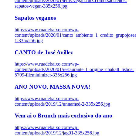
content/uploads/2020/01/tenis-vegan-rutz-como-sao-feitos-
sapatos-vegan-335x256.jpg
Sapatos veganos
https://www.ruadebaixo.com/wp-
content/uploads/2020/01/canto_ambiente_1_credito_grupojosea
1-335x256.jpg
CANTO de José Avillez
https://www.ruadebaixo.com/wp-
content/uploads/2020/01/restaurante_l_origine_chakall_lisboa-
5709-fileminimizer-335x256.jpg
ANO NOVO, MASSA NOVA!
https://www.ruadebaixo.com/wp-
content/uploads/2019/12/unnamed-2-335x256.jpg
Vem ai o Brunch mais exclusivo do ano
https://www.ruadebaixo.com/wp-
content/uploads/2019/12/jag01-335x256.jpg