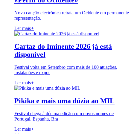
«Perfil do Ocidente»
Nova canção electrónica retrata um Ocidente em permanente
representação,
Ler mais
+
Cartaz do Iminente 2026 já está
disponível
Festival volta em Setembro com mais de 100 atuações,
instalações e expos
Ler mais
+
Pikika e mais uma dúzia ao MIL
Festival chega à décima edição com novos nomes de
Portugal, Espanha, Bra
Ler mais
+