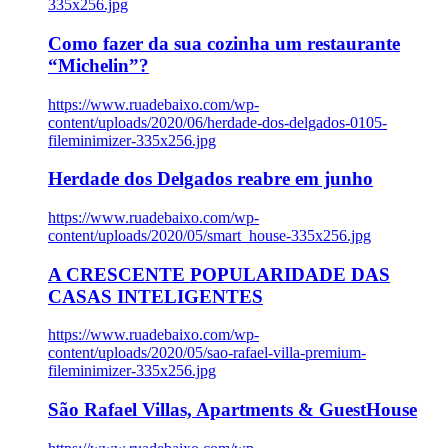
335x256.jpg
Como fazer da sua cozinha um restaurante
“Michelin”?
https://www.ruadebaixo.com/wp-
content/uploads/2020/06/herdade-dos-delgados-0105-
fileminimizer-335x256.jpg
Herdade dos Delgados reabre em junho
https://www.ruadebaixo.com/wp-
content/uploads/2020/05/smart_house-335x256.jpg
A CRESCENTE POPULARIDADE DAS
CASAS INTELIGENTES
https://www.ruadebaixo.com/wp-
content/uploads/2020/05/sao-rafael-villa-premium-
fileminimizer-335x256.jpg
São Rafael Villas, Apartments & GuestHouse