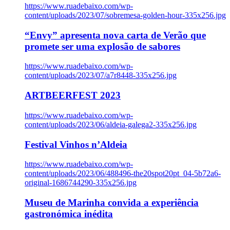
https://www.ruadebaixo.com/wp-
content/uploads/2023/07/sobremesa-golden-hour-335x256.jpg
“Envy” apresenta nova carta de Verão que
promete ser uma explosão de sabores
https://www.ruadebaixo.com/wp-
content/uploads/2023/07/a7r8448-335x256.jpg
ARTBEERFEST 2023
https://www.ruadebaixo.com/wp-
content/uploads/2023/06/aldeia-galega2-335x256.jpg
Festival Vinhos n’Aldeia
https://www.ruadebaixo.com/wp-
content/uploads/2023/06/488496-the20spot20pt_04-5b72a6-
original-1686744290-335x256.jpg
Museu de Marinha convida a experiência
gastronómica inédita