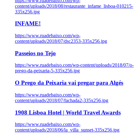
https://www.ruadebaixo.com/wp-
content/uploads/2018/08/restaurante_infame_lisboa-010215-
335x256.jpg
INFAME!
https://www.ruadebaixo.com/wp-
content/uploads/2018/07/dsc2353-335x256.jpg
Passeios no Tejo
https://www.ruadebaixo.com/wp-content/uploads/2018/07/o-
prego-da-peixaria-5-335x256.jpg
O Prego da Peixaria vai pregar para Algés
https://www.ruadebaixo.com/wp-
content/uploads/2018/07/fachada2-335x256.jpg
1908 Lisboa Hotel | World Travel Awards
https://www.ruadebaixo.com/wp-
content/uploads/2018/06/la_villa_sunset-335x256.jpg