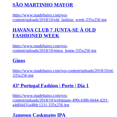
SÃO MARTINHO MAYOR
https://www.ruadebaixo.com/wp-
content/uploads/2018/10/old_fashion_week-335x256.jpg
HAVANA CLUB 7 JUNTA-SE À OLD
FASHIONED WEEK
https://www.ruadebaixo.com/wp-
content/uploads/2018/10/ginos_home-335x256.jpg
Ginos
https://www.ruadebaixo.com/wp-content/uploads/2018/10/pf-
335x256.jpg
43º Portugal Fashion | Porto | Dia 1
https://www.ruadebaixo.com/wp-
content/uploads/2018/10/webimage-490c4386-0d44-42f1-
a4d04431a48dc1211-335x256.jpg
Jameson Caskmates IPA