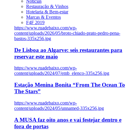
Notícias
Restauração & Vinhos
Hotelaria & Bem-estar
Marcas & Eventos
F4F 2019
https://www.ruadebaixo.com/wp-
content/uploads/2026/05/broto-chiado-prato-pedro-pena-
bastos-335x256.jpg
De Lisboa ao Algarve: seis restaurantes para
reservar este maio
https://www.ruadebaixo.com/wp-
content/uploads/2024/07/emb_elenco-335x256.jpg
Estação Menina Bonita “From The Ocean To
The Stars”
https://www.ruadebaixo.com/wp-
content/uploads/2024/05/unnamed-335x256.jpg
A MUSA faz oito anos e vai festejar dentro e
fora de portas