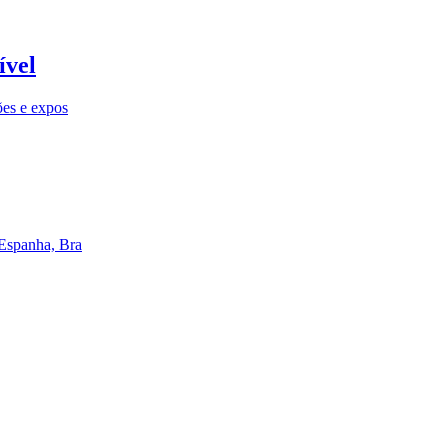
ível
ões e expos
 Espanha, Bra