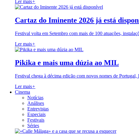
Ler mais
+
Cartaz do Iminente 2026 já está dispon
Festival volta em Setembro com mais de 100 atuações, instalaç
Ler mais
+
Pikika e mais uma dúzia ao MIL
Festival chega à décima edição com novos nomes de Portugal,
Ler mais
+
Cinema
Notícias
Análises
Entrevistas
Especiais
Festivais
Séries