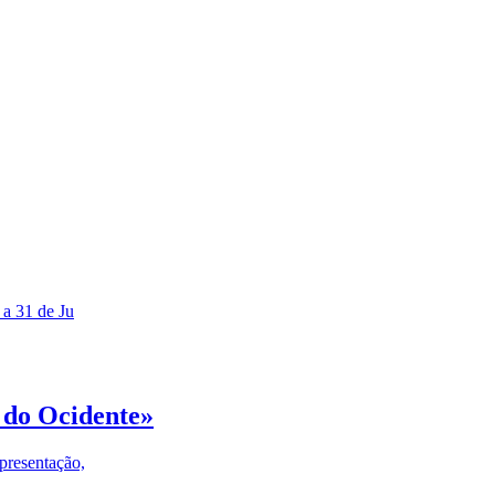
 a 31 de Ju
 do Ocidente»
presentação,