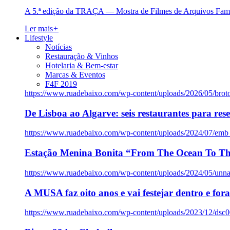
A 5.ª edição da TRAÇA — Mostra de Filmes de Arquivos Famil
Ler mais
+
Lifestyle
Notícias
Restauração & Vinhos
Hotelaria & Bem-estar
Marcas & Eventos
F4F 2019
https://www.ruadebaixo.com/wp-content/uploads/2026/05/brot
De Lisboa ao Algarve: seis restaurantes para res
https://www.ruadebaixo.com/wp-content/uploads/2024/07/emb
Estação Menina Bonita “From The Ocean To Th
https://www.ruadebaixo.com/wp-content/uploads/2024/05/un
A MUSA faz oito anos e vai festejar dentro e fora
https://www.ruadebaixo.com/wp-content/uploads/2023/12/dsc