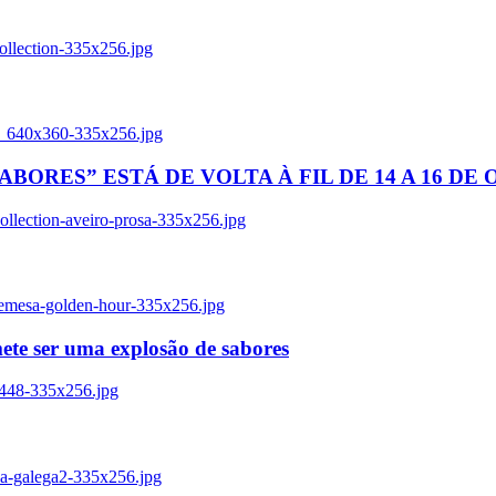
ollection-335x256.jpg
tl_640x360-335x256.jpg
BORES” ESTÁ DE VOLTA À FIL DE 14 A 16 DE
llection-aveiro-prosa-335x256.jpg
remesa-golden-hour-335x256.jpg
ete ser uma explosão de sabores
8448-335x256.jpg
ia-galega2-335x256.jpg