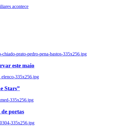
iares acontece
o-chiado-prato-pedro-pena-bastos-335x256.jpg
ervar este maio
_elenco-335x256.jpg
e Stars”
named-335x256.jpg
 de portas
00304-335x256.jpg