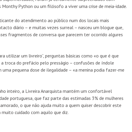
Monthy Python ou um filósofo a viver uma crise de meia-idade.
ticante do atendimento ao público num dos locais mais
ntacto diário – e muitas vezes surreal – nasceu um blogue que,
sses fragmentos de conversa que parecem ter ocorrido algures
 utilizar um livreiro”, perguntas básicas como «o que é que
 a troca do prefácio pelo presságio – confusões de índole
m uma pequena dose de ilegalidade – «a menina podia fazer-me
ho inteiro, a Livreira Anarquista mantém um confortável
idade portuguesa, que faz parte das estimadas 3% de mulheres
namorado, o que não ajuda muito a quem quiser descobrir este
a muito cuidado com aquilo que diz.