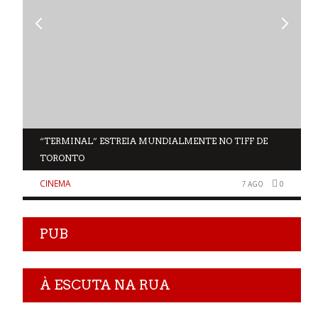
“TERMINAL” ESTREIA MUNDIALMENTE NO TIFF DE
TORONTO
CINEMA
0
7 AGO
0
PUB
À ESCUTA NA RUA