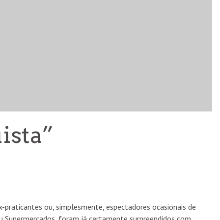
TRAÇA 2026: FESTIVAL DE CINEMA DE ARQUIVO
REGRESSA A CAMPOLIDE EM OUTUBRO
ista”
CINEMA
5 AGO
ex-praticantes ou, simplesmente, espectadores ocasionais de
ou Supermercados, foram já certamente surpreendidos com