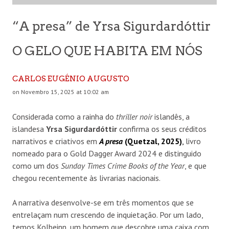
“A presa” de Yrsa Sigurdardóttir
O GELO QUE HABITA EM NÓS
CARLOS EUGÉNIO AUGUSTO
on Novembro 15, 2025 at 10:02 am
Considerada como a rainha do
thriller noir
islandês, a
islandesa
Yrsa Sigurdardóttir
confirma os seus créditos
narrativos e criativos em
A presa
(Quetzal, 2025)
,
livro
nomeado para o Gold Dagger Award 2024 e distinguido
como um dos
Sunday Times Crime Books of the Year
, e que
chegou recentemente às livrarias nacionais.
A narrativa desenvolve-se em três momentos que se
entrelaçam num crescendo de inquietação. Por um lado,
temos Kolbeinn, um homem que descobre uma caixa com