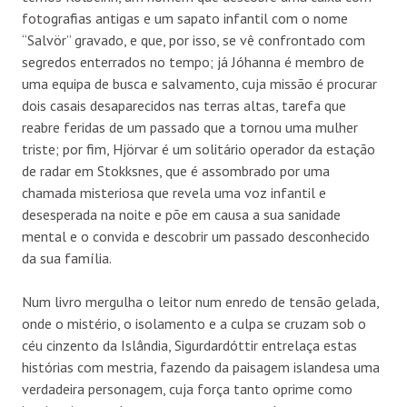
fotografias antigas e um sapato infantil com o nome
“Salvör” gravado, e que, por isso, se vê confrontado com
segredos enterrados no tempo; já Jóhanna é membro de
uma equipa de busca e salvamento, cuja missão é procurar
dois casais desaparecidos nas terras altas, tarefa que
reabre feridas de um passado que a tornou uma mulher
triste; por fim, Hjörvar é um solitário operador da estação
de radar em Stokksnes, que é assombrado por uma
chamada misteriosa que revela uma voz infantil e
desesperada na noite e põe em causa a sua sanidade
mental e o convida e descobrir um passado desconhecido
da sua família.
Num livro mergulha o leitor num enredo de tensão gelada,
onde o mistério, o isolamento e a culpa se cruzam sob o
céu cinzento da Islândia, Sigurdardóttir entrelaça estas
histórias com mestria, fazendo da paisagem islandesa uma
verdadeira personagem, cuja força tanto oprime como