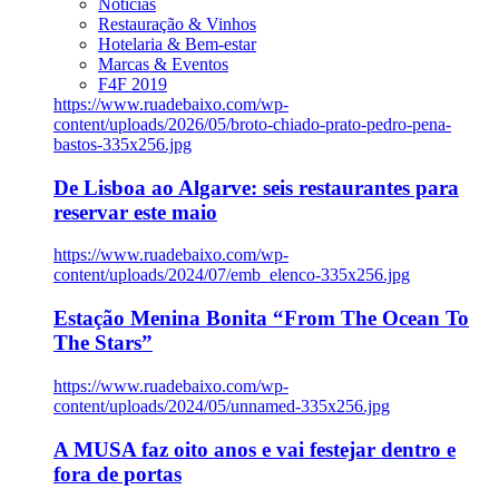
Notícias
Restauração & Vinhos
Hotelaria & Bem-estar
Marcas & Eventos
F4F 2019
https://www.ruadebaixo.com/wp-
content/uploads/2026/05/broto-chiado-prato-pedro-pena-
bastos-335x256.jpg
De Lisboa ao Algarve: seis restaurantes para
reservar este maio
https://www.ruadebaixo.com/wp-
content/uploads/2024/07/emb_elenco-335x256.jpg
Estação Menina Bonita “From The Ocean To
The Stars”
https://www.ruadebaixo.com/wp-
content/uploads/2024/05/unnamed-335x256.jpg
A MUSA faz oito anos e vai festejar dentro e
fora de portas