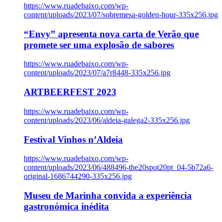
https://www.ruadebaixo.com/wp-
content/uploads/2023/07/sobremesa-golden-hour-335x256.jpg
“Envy” apresenta nova carta de Verão que
promete ser uma explosão de sabores
https://www.ruadebaixo.com/wp-
content/uploads/2023/07/a7r8448-335x256.jpg
ARTBEERFEST 2023
https://www.ruadebaixo.com/wp-
content/uploads/2023/06/aldeia-galega2-335x256.jpg
Festival Vinhos n’Aldeia
https://www.ruadebaixo.com/wp-
content/uploads/2023/06/488496-the20spot20pt_04-5b72a6-
original-1686744290-335x256.jpg
Museu de Marinha convida a experiência
gastronómica inédita