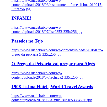
https://www.ruadebaixo.com/wp-
content/uploads/2018/08/restaurante_infame_lisboa-010215-
335x256.jpg
INFAME!
https://www.ruadebaixo.com/wp-
content/uploads/2018/07/dsc2353-335x256.jpg
Passeios no Tejo
https://www.ruadebaixo.com/wp-content/uploads/2018/07/o-
prego-da-peixaria-5-335x256.jpg
O Prego da Peixaria vai pregar para Algés
https://www.ruadebaixo.com/wp-
content/uploads/2018/07/fachada2-335x256.jpg
1908 Lisboa Hotel | World Travel Awards
https://www.ruadebaixo.com/wp-
content/uploads/2018/06/la_villa_sunset-335x256.jpg