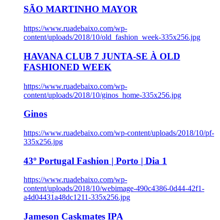
SÃO MARTINHO MAYOR
https://www.ruadebaixo.com/wp-
content/uploads/2018/10/old_fashion_week-335x256.jpg
HAVANA CLUB 7 JUNTA-SE À OLD
FASHIONED WEEK
https://www.ruadebaixo.com/wp-
content/uploads/2018/10/ginos_home-335x256.jpg
Ginos
https://www.ruadebaixo.com/wp-content/uploads/2018/10/pf-
335x256.jpg
43º Portugal Fashion | Porto | Dia 1
https://www.ruadebaixo.com/wp-
content/uploads/2018/10/webimage-490c4386-0d44-42f1-
a4d04431a48dc1211-335x256.jpg
Jameson Caskmates IPA