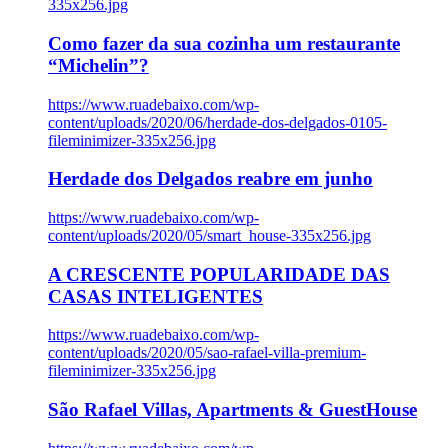
335x256.jpg
Como fazer da sua cozinha um restaurante
“Michelin”?
https://www.ruadebaixo.com/wp-
content/uploads/2020/06/herdade-dos-delgados-0105-
fileminimizer-335x256.jpg
Herdade dos Delgados reabre em junho
https://www.ruadebaixo.com/wp-
content/uploads/2020/05/smart_house-335x256.jpg
A CRESCENTE POPULARIDADE DAS
CASAS INTELIGENTES
https://www.ruadebaixo.com/wp-
content/uploads/2020/05/sao-rafael-villa-premium-
fileminimizer-335x256.jpg
São Rafael Villas, Apartments & GuestHouse