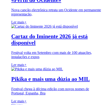
«Perfil do Ocidente»
Nova canção electrónica retrata um Ocidente em permanente
representação,
Ler mais
+
Cartaz do Iminente 2026 já está
disponível
Festival volta em Setembro com mais de 100 atuações,
instalações e expos
Ler mais
+
Pikika e mais uma dúzia ao MIL
Festival chega à décima edição com novos nomes de
Portugal, Espanha, Bra
Ler mais
+