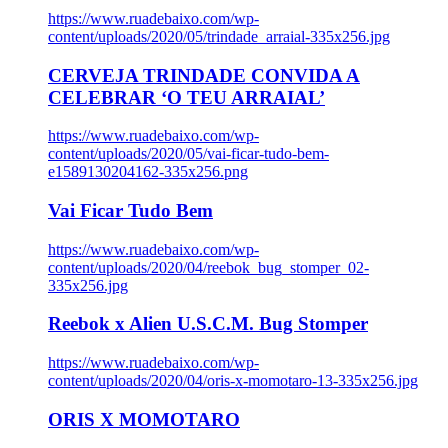
https://www.ruadebaixo.com/wp-
content/uploads/2020/05/trindade_arraial-335x256.jpg
CERVEJA TRINDADE CONVIDA A
CELEBRAR ‘O TEU ARRAIAL’
https://www.ruadebaixo.com/wp-
content/uploads/2020/05/vai-ficar-tudo-bem-
e1589130204162-335x256.png
Vai Ficar Tudo Bem
https://www.ruadebaixo.com/wp-
content/uploads/2020/04/reebok_bug_stomper_02-
335x256.jpg
Reebok x Alien U.S.C.M. Bug Stomper
https://www.ruadebaixo.com/wp-
content/uploads/2020/04/oris-x-momotaro-13-335x256.jpg
ORIS X MOMOTARO