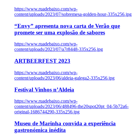
https://www.ruadebaixo.com/wp-
content/uploads/2023/07/sobremesa-golden-hour-335x256.jpg
“Envy” apresenta nova carta de Verão que
promete ser uma explosão de sabores
https://www.ruadebaixo.com/wp-
content/uploads/2023/07/a7r8448-335x256.jpg
ARTBEERFEST 2023
https://www.ruadebaixo.com/wp-
content/uploads/2023/06/aldeia-galega2-335x256.jpg
Festival Vinhos n’Aldeia
https://www.ruadebaixo.com/wp-
content/uploads/2023/06/488496-the20spot20pt_04-5b72a6-
original-1686744290-335x256.jpg
Museu de Marinha convida a experiência
gastronómica inédita