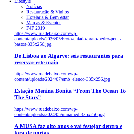
Lifestyle
Notícias
Restauração & Vinhos
Hotelaria & Bem-estar
Marcas & Eventos
F4F 2019
https://www.ruadebaixo.com/wp-
content/uploads/2026/05/broto-chiado-prato-pedro-pena-
bastos-335x256.jpg
De Lisboa ao Algarve: seis restaurantes para
reservar este maio
https://www.ruadebaixo.com/wp-
content/uploads/2024/07/emb_elenco-335x256.jpg
Estação Menina Bonita “From The Ocean To
The Stars”
https://www.ruadebaixo.com/wp-
content/uploads/2024/05/unnamed-335x256.jpg
A MUSA faz oito anos e vai festejar dentro e
fora de portas