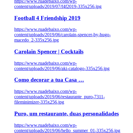
https://www.ruadebaixo.com/wp-
content/uploads/2019/07/f4f2019-335x256.jpg
Football 4 Friendship 2019
https://www.ruadebaixo.com/wp-
content/uploads/2019/06/carolain-spencer-by-hugo-
macedo_2-335x256.jpg
Carolain Spencer | Cocktails
https://www.ruadebaixo.com/wp-
content/uploads/2019/06/aki-catalogo-335x256.jpg
Como decorar a tua Casa …
https://www.ruadebaixo.com/wp-
content/uploads/2019/06/restaurante_puro-7311-
fileminimizer-335x256.jpg
Puro, um restaurante, duas personalidades
https://www.ruadebaixo.com/wp-
content/uploads/2019/06/hello_summer_01-335x256.jpg