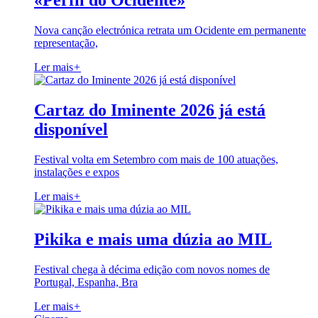
«Perfil do Ocidente»
Nova canção electrónica retrata um Ocidente em permanente
representação,
Ler mais
+
Cartaz do Iminente 2026 já está
disponível
Festival volta em Setembro com mais de 100 atuações,
instalações e expos
Ler mais
+
Pikika e mais uma dúzia ao MIL
Festival chega à décima edição com novos nomes de
Portugal, Espanha, Bra
Ler mais
+