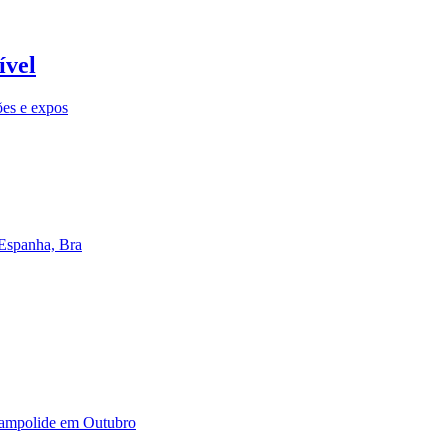
ível
ões e expos
 Espanha, Bra