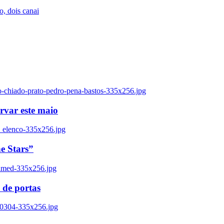
, dois canai
o-chiado-prato-pedro-pena-bastos-335x256.jpg
ervar este maio
_elenco-335x256.jpg
e Stars”
named-335x256.jpg
 de portas
00304-335x256.jpg