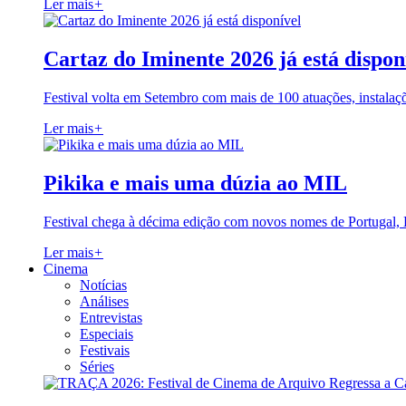
Ler mais
+
Cartaz do Iminente 2026 já está dispon
Festival volta em Setembro com mais de 100 atuações, instalaç
Ler mais
+
Pikika e mais uma dúzia ao MIL
Festival chega à décima edição com novos nomes de Portugal,
Ler mais
+
Cinema
Notícias
Análises
Entrevistas
Especiais
Festivais
Séries