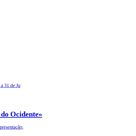
 a 31 de Ju
 do Ocidente»
presentação,