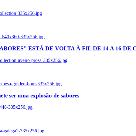
ollection-335x256.jpg
tl_640x360-335x256.jpg
BORES” ESTÁ DE VOLTA À FIL DE 14 A 16 DE
llection-aveiro-prosa-335x256.jpg
remesa-golden-hour-335x256.jpg
ete ser uma explosão de sabores
8448-335x256.jpg
ia-galega2-335x256.jpg