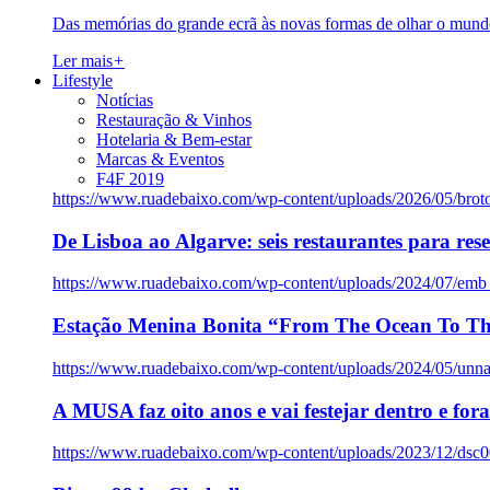
Das memórias do grande ecrã às novas formas de olhar o mundo
Ler mais
+
Lifestyle
Notícias
Restauração & Vinhos
Hotelaria & Bem-estar
Marcas & Eventos
F4F 2019
https://www.ruadebaixo.com/wp-content/uploads/2026/05/brot
De Lisboa ao Algarve: seis restaurantes para res
https://www.ruadebaixo.com/wp-content/uploads/2024/07/emb
Estação Menina Bonita “From The Ocean To Th
https://www.ruadebaixo.com/wp-content/uploads/2024/05/un
A MUSA faz oito anos e vai festejar dentro e fora
https://www.ruadebaixo.com/wp-content/uploads/2023/12/dsc