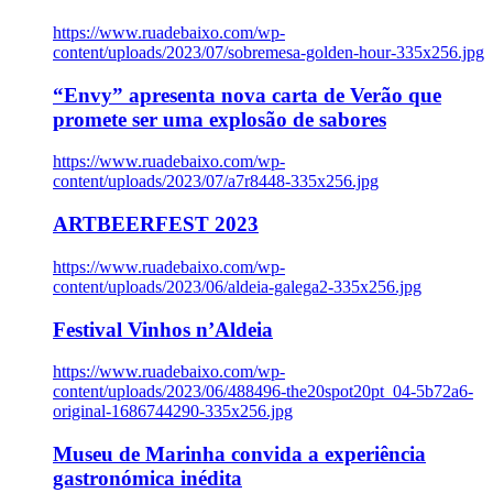
https://www.ruadebaixo.com/wp-
content/uploads/2023/07/sobremesa-golden-hour-335x256.jpg
“Envy” apresenta nova carta de Verão que
promete ser uma explosão de sabores
https://www.ruadebaixo.com/wp-
content/uploads/2023/07/a7r8448-335x256.jpg
ARTBEERFEST 2023
https://www.ruadebaixo.com/wp-
content/uploads/2023/06/aldeia-galega2-335x256.jpg
Festival Vinhos n’Aldeia
https://www.ruadebaixo.com/wp-
content/uploads/2023/06/488496-the20spot20pt_04-5b72a6-
original-1686744290-335x256.jpg
Museu de Marinha convida a experiência
gastronómica inédita