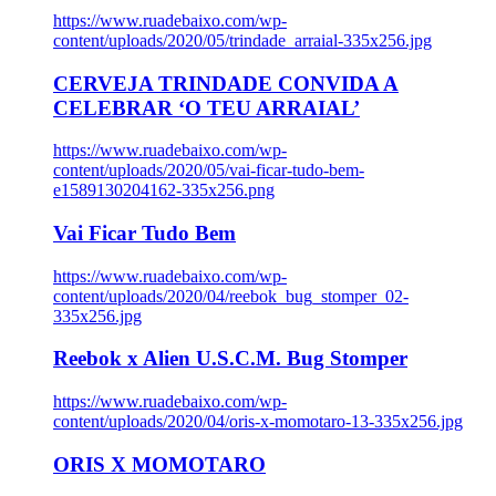
https://www.ruadebaixo.com/wp-
content/uploads/2020/05/trindade_arraial-335x256.jpg
CERVEJA TRINDADE CONVIDA A
CELEBRAR ‘O TEU ARRAIAL’
https://www.ruadebaixo.com/wp-
content/uploads/2020/05/vai-ficar-tudo-bem-
e1589130204162-335x256.png
Vai Ficar Tudo Bem
https://www.ruadebaixo.com/wp-
content/uploads/2020/04/reebok_bug_stomper_02-
335x256.jpg
Reebok x Alien U.S.C.M. Bug Stomper
https://www.ruadebaixo.com/wp-
content/uploads/2020/04/oris-x-momotaro-13-335x256.jpg
ORIS X MOMOTARO