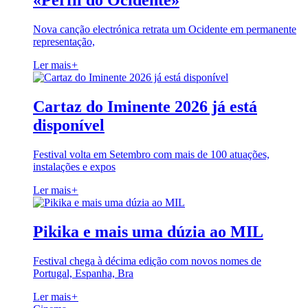
«Perfil do Ocidente»
Nova canção electrónica retrata um Ocidente em permanente
representação,
Ler mais
+
Cartaz do Iminente 2026 já está
disponível
Festival volta em Setembro com mais de 100 atuações,
instalações e expos
Ler mais
+
Pikika e mais uma dúzia ao MIL
Festival chega à décima edição com novos nomes de
Portugal, Espanha, Bra
Ler mais
+