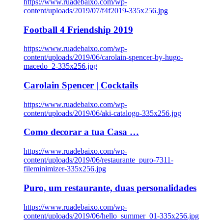
https://www.ruadebaixo.com/wp-
content/uploads/2019/07/f4f2019-335x256.jpg
Football 4 Friendship 2019
https://www.ruadebaixo.com/wp-
content/uploads/2019/06/carolain-spencer-by-hugo-
macedo_2-335x256.jpg
Carolain Spencer | Cocktails
https://www.ruadebaixo.com/wp-
content/uploads/2019/06/aki-catalogo-335x256.jpg
Como decorar a tua Casa …
https://www.ruadebaixo.com/wp-
content/uploads/2019/06/restaurante_puro-7311-
fileminimizer-335x256.jpg
Puro, um restaurante, duas personalidades
https://www.ruadebaixo.com/wp-
content/uploads/2019/06/hello_summer_01-335x256.jpg