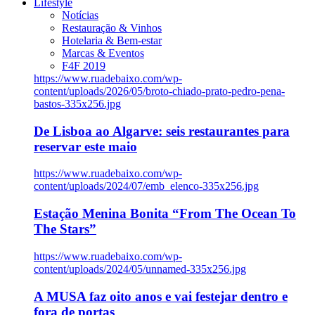
Lifestyle
Notícias
Restauração & Vinhos
Hotelaria & Bem-estar
Marcas & Eventos
F4F 2019
https://www.ruadebaixo.com/wp-
content/uploads/2026/05/broto-chiado-prato-pedro-pena-
bastos-335x256.jpg
De Lisboa ao Algarve: seis restaurantes para
reservar este maio
https://www.ruadebaixo.com/wp-
content/uploads/2024/07/emb_elenco-335x256.jpg
Estação Menina Bonita “From The Ocean To
The Stars”
https://www.ruadebaixo.com/wp-
content/uploads/2024/05/unnamed-335x256.jpg
A MUSA faz oito anos e vai festejar dentro e
fora de portas