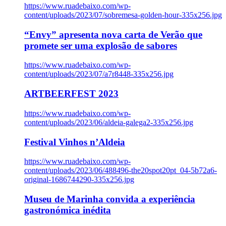
https://www.ruadebaixo.com/wp-
content/uploads/2023/07/sobremesa-golden-hour-335x256.jpg
“Envy” apresenta nova carta de Verão que
promete ser uma explosão de sabores
https://www.ruadebaixo.com/wp-
content/uploads/2023/07/a7r8448-335x256.jpg
ARTBEERFEST 2023
https://www.ruadebaixo.com/wp-
content/uploads/2023/06/aldeia-galega2-335x256.jpg
Festival Vinhos n’Aldeia
https://www.ruadebaixo.com/wp-
content/uploads/2023/06/488496-the20spot20pt_04-5b72a6-
original-1686744290-335x256.jpg
Museu de Marinha convida a experiência
gastronómica inédita