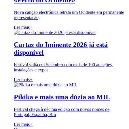
«Perfil do Ocidente»
Nova canção electrónica retrata um Ocidente em permanente
representação,
Ler mais
+
Cartaz do Iminente 2026 já está
disponível
Festival volta em Setembro com mais de 100 atuações,
instalações e expos
Ler mais
+
Pikika e mais uma dúzia ao MIL
Festival chega à décima edição com novos nomes de
Portugal, Espanha, Bra
Ler mais
+