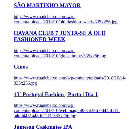
SÃO MARTINHO MAYOR
https://www.ruadebaixo.com/wp-
content/uploads/2018/10/old_fashion_week-335x256.jpg
HAVANA CLUB 7 JUNTA-SE À OLD
FASHIONED WEEK
https://www.ruadebaixo.com/wp-
content/uploads/2018/10/ginos_home-335x256.jpg
Ginos
https://www.ruadebaixo.com/wp-content/uploads/2018/10/pf-
335x256.jpg
43º Portugal Fashion | Porto | Dia 1
https://www.ruadebaixo.com/wp-
content/uploads/2018/10/webimage-490c4386-0d44-42f1-
a4d04431a48dc1211-335x256.jpg
Jameson Caskmates IPA