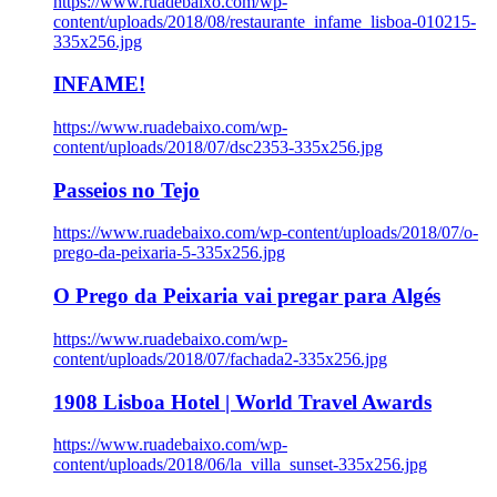
https://www.ruadebaixo.com/wp-
content/uploads/2018/08/restaurante_infame_lisboa-010215-
335x256.jpg
INFAME!
https://www.ruadebaixo.com/wp-
content/uploads/2018/07/dsc2353-335x256.jpg
Passeios no Tejo
https://www.ruadebaixo.com/wp-content/uploads/2018/07/o-
prego-da-peixaria-5-335x256.jpg
O Prego da Peixaria vai pregar para Algés
https://www.ruadebaixo.com/wp-
content/uploads/2018/07/fachada2-335x256.jpg
1908 Lisboa Hotel | World Travel Awards
https://www.ruadebaixo.com/wp-
content/uploads/2018/06/la_villa_sunset-335x256.jpg