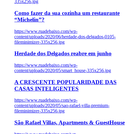
335x256.jpg
Como fazer da sua cozinha um restaurante
“Michelin”?
https://www.ruadebaixo.com/wp-
content/uploads/2020/06/herdade-dos-delgados-0105-
fileminimizer-335x256.jpg
Herdade dos Delgados reabre em junho
https://www.ruadebaixo.com/wp-
content/uploads/2020/05/smart_house-335x256.jpg
A CRESCENTE POPULARIDADE DAS
CASAS INTELIGENTES
https://www.ruadebaixo.com/wp-
content/uploads/2020/05/sao-rafael-villa-premium-
fileminimizer-335x256.jpg
São Rafael Villas, Apartments & GuestHouse