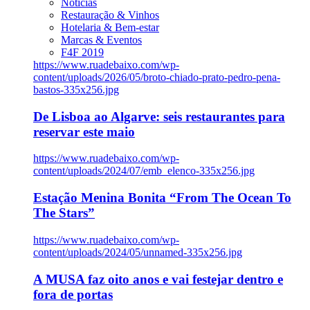
Notícias
Restauração & Vinhos
Hotelaria & Bem-estar
Marcas & Eventos
F4F 2019
https://www.ruadebaixo.com/wp-
content/uploads/2026/05/broto-chiado-prato-pedro-pena-
bastos-335x256.jpg
De Lisboa ao Algarve: seis restaurantes para
reservar este maio
https://www.ruadebaixo.com/wp-
content/uploads/2024/07/emb_elenco-335x256.jpg
Estação Menina Bonita “From The Ocean To
The Stars”
https://www.ruadebaixo.com/wp-
content/uploads/2024/05/unnamed-335x256.jpg
A MUSA faz oito anos e vai festejar dentro e
fora de portas