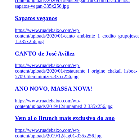
content/uploads/2020/01/tenis-vegan-rutz-como-sao-feitos-
sapatos-vegan-335x256.jpg
Sapatos veganos
https://www.ruadebaixo.com/wp-
content/uploads/2020/01/canto_ambiente_1_credito_grupojosea
1-335x256.jpg
CANTO de José Avillez
https://www.ruadebaixo.com/wp-
content/uploads/2020/01/restaurante_l_origine_chakall_lisboa-
5709-fileminimizer-335x256.jpg
ANO NOVO, MASSA NOVA!
https://www.ruadebaixo.com/wp-
content/uploads/2019/12/unnamed-2-335x256.jpg
Vem ai o Brunch mais exclusivo do ano
https://www.ruadebaixo.com/wp-
content/uploads/2019/12/jag01-335x256.jpg