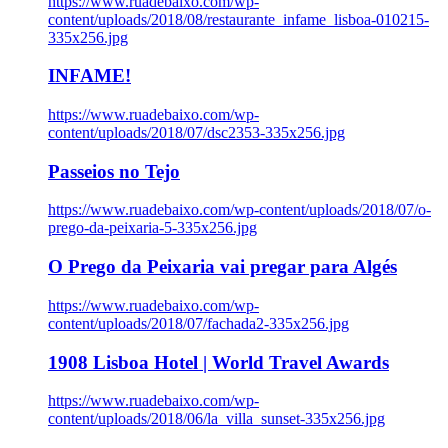
https://www.ruadebaixo.com/wp-
content/uploads/2018/08/restaurante_infame_lisboa-010215-
335x256.jpg
INFAME!
https://www.ruadebaixo.com/wp-
content/uploads/2018/07/dsc2353-335x256.jpg
Passeios no Tejo
https://www.ruadebaixo.com/wp-content/uploads/2018/07/o-
prego-da-peixaria-5-335x256.jpg
O Prego da Peixaria vai pregar para Algés
https://www.ruadebaixo.com/wp-
content/uploads/2018/07/fachada2-335x256.jpg
1908 Lisboa Hotel | World Travel Awards
https://www.ruadebaixo.com/wp-
content/uploads/2018/06/la_villa_sunset-335x256.jpg