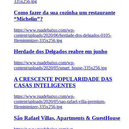
335x256.jpg
Como fazer da sua cozinha um restaurante
“Michelin”?
https://www.ruadebaixo.com/wp-
content/uploads/2020/06/herdade-dos-delgados-0105-
fileminimizer-335x256.jpg
Herdade dos Delgados reabre em junho
https://www.ruadebaixo.com/wp-
content/uploads/2020/05/smart_house-335x256.jpg
A CRESCENTE POPULARIDADE DAS
CASAS INTELIGENTES
https://www.ruadebaixo.com/wp-
content/uploads/2020/05/sao-rafael-villa-premium-
fileminimizer-335x256.jpg
São Rafael Villas, Apartments & GuestHouse