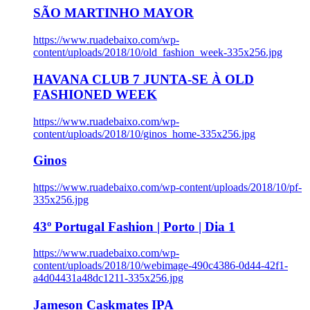
SÃO MARTINHO MAYOR
https://www.ruadebaixo.com/wp-
content/uploads/2018/10/old_fashion_week-335x256.jpg
HAVANA CLUB 7 JUNTA-SE À OLD
FASHIONED WEEK
https://www.ruadebaixo.com/wp-
content/uploads/2018/10/ginos_home-335x256.jpg
Ginos
https://www.ruadebaixo.com/wp-content/uploads/2018/10/pf-
335x256.jpg
43º Portugal Fashion | Porto | Dia 1
https://www.ruadebaixo.com/wp-
content/uploads/2018/10/webimage-490c4386-0d44-42f1-
a4d04431a48dc1211-335x256.jpg
Jameson Caskmates IPA