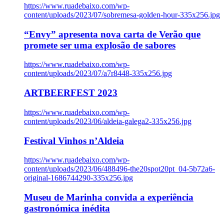
https://www.ruadebaixo.com/wp-
content/uploads/2023/07/sobremesa-golden-hour-335x256.jpg
“Envy” apresenta nova carta de Verão que
promete ser uma explosão de sabores
https://www.ruadebaixo.com/wp-
content/uploads/2023/07/a7r8448-335x256.jpg
ARTBEERFEST 2023
https://www.ruadebaixo.com/wp-
content/uploads/2023/06/aldeia-galega2-335x256.jpg
Festival Vinhos n’Aldeia
https://www.ruadebaixo.com/wp-
content/uploads/2023/06/488496-the20spot20pt_04-5b72a6-
original-1686744290-335x256.jpg
Museu de Marinha convida a experiência
gastronómica inédita