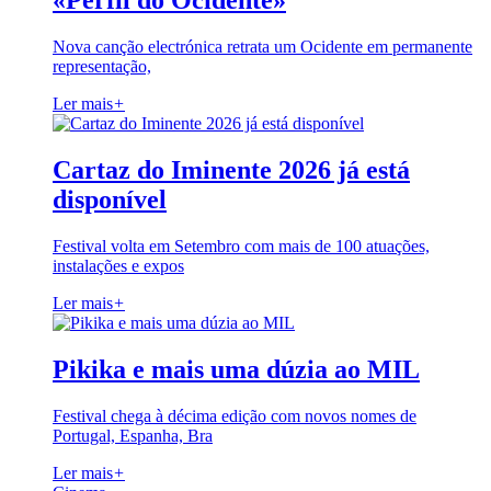
«Perfil do Ocidente»
Nova canção electrónica retrata um Ocidente em permanente
representação,
Ler mais
+
Cartaz do Iminente 2026 já está
disponível
Festival volta em Setembro com mais de 100 atuações,
instalações e expos
Ler mais
+
Pikika e mais uma dúzia ao MIL
Festival chega à décima edição com novos nomes de
Portugal, Espanha, Bra
Ler mais
+