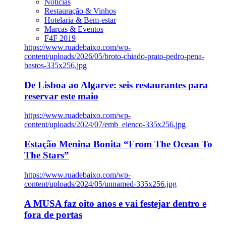
Notícias
Restauração & Vinhos
Hotelaria & Bem-estar
Marcas & Eventos
F4F 2019
https://www.ruadebaixo.com/wp-
content/uploads/2026/05/broto-chiado-prato-pedro-pena-
bastos-335x256.jpg
De Lisboa ao Algarve: seis restaurantes para
reservar este maio
https://www.ruadebaixo.com/wp-
content/uploads/2024/07/emb_elenco-335x256.jpg
Estação Menina Bonita “From The Ocean To
The Stars”
https://www.ruadebaixo.com/wp-
content/uploads/2024/05/unnamed-335x256.jpg
A MUSA faz oito anos e vai festejar dentro e
fora de portas