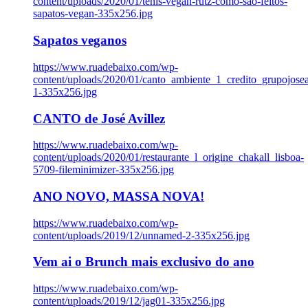
content/uploads/2020/01/tenis-vegan-rutz-como-sao-feitos-
sapatos-vegan-335x256.jpg
Sapatos veganos
https://www.ruadebaixo.com/wp-
content/uploads/2020/01/canto_ambiente_1_credito_grupojosea
1-335x256.jpg
CANTO de José Avillez
https://www.ruadebaixo.com/wp-
content/uploads/2020/01/restaurante_l_origine_chakall_lisboa-
5709-fileminimizer-335x256.jpg
ANO NOVO, MASSA NOVA!
https://www.ruadebaixo.com/wp-
content/uploads/2019/12/unnamed-2-335x256.jpg
Vem ai o Brunch mais exclusivo do ano
https://www.ruadebaixo.com/wp-
content/uploads/2019/12/jag01-335x256.jpg