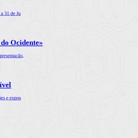
 a 31 de Ju
 do Ocidente»
presentação,
ível
ões e expos