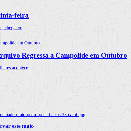
inta-feira
es, chega em
rquivo Regressa a Campolide em Outubro
iares acontece
o-chiado-prato-pedro-pena-bastos-335x256.jpg
ervar este maio