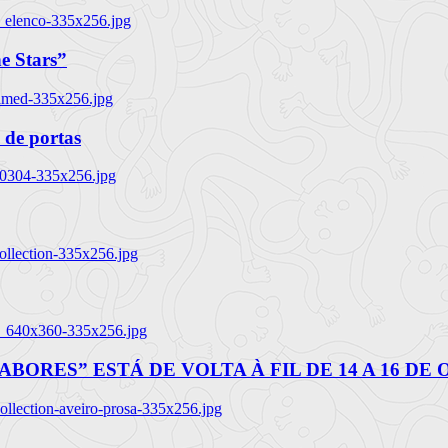
_elenco-335x256.jpg
e Stars”
named-335x256.jpg
 de portas
00304-335x256.jpg
ollection-335x256.jpg
tl_640x360-335x256.jpg
BORES” ESTÁ DE VOLTA À FIL DE 14 A 16 DE
llection-aveiro-prosa-335x256.jpg