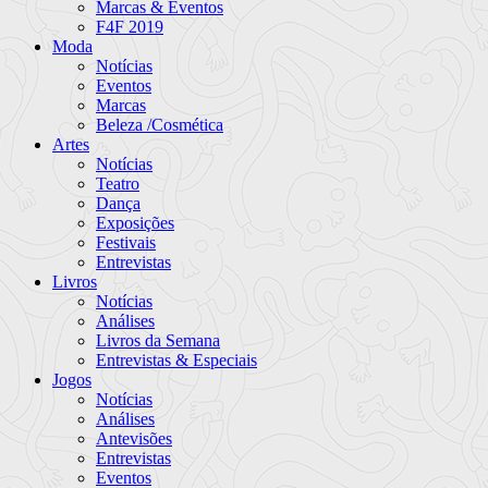
Marcas & Eventos
F4F 2019
Moda
Notícias
Eventos
Marcas
Beleza /Cosmética
Artes
Notícias
Teatro
Dança
Exposições
Festivais
Entrevistas
Livros
Notícias
Análises
Livros da Semana
Entrevistas & Especiais
Jogos
Notícias
Análises
Antevisões
Entrevistas
Eventos