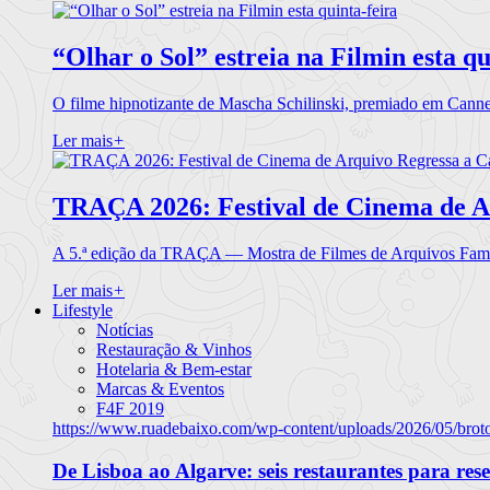
“Olhar o Sol” estreia na Filmin esta qu
O filme hipnotizante de Mascha Schilinski, premiado em Cann
Ler mais
+
TRAÇA 2026: Festival de Cinema de A
A 5.ª edição da TRAÇA — Mostra de Filmes de Arquivos Famil
Ler mais
+
Lifestyle
Notícias
Restauração & Vinhos
Hotelaria & Bem-estar
Marcas & Eventos
F4F 2019
https://www.ruadebaixo.com/wp-content/uploads/2026/05/brot
De Lisboa ao Algarve: seis restaurantes para res