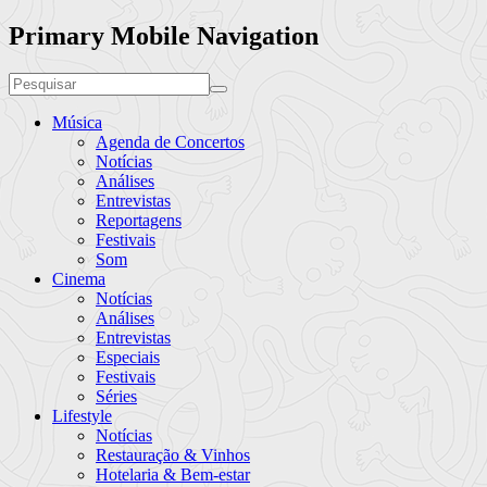
Primary Mobile Navigation
Música
Agenda de Concertos
Notícias
Análises
Entrevistas
Reportagens
Festivais
Som
Cinema
Notícias
Análises
Entrevistas
Especiais
Festivais
Séries
Lifestyle
Notícias
Restauração & Vinhos
Hotelaria & Bem-estar