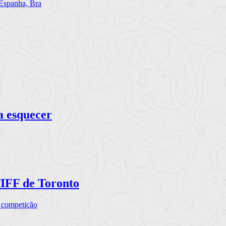
 Espanha, Bra
a esquecer
TIFF de Toronto
a competição