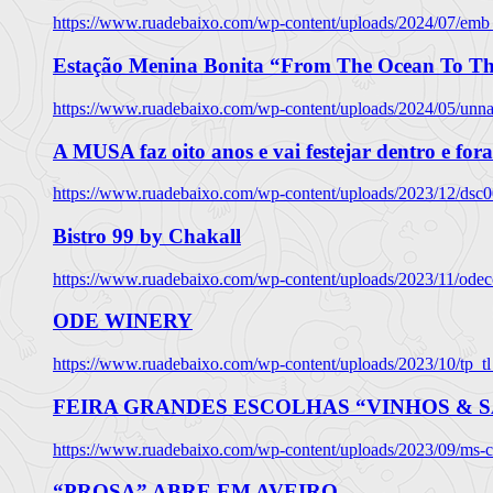
https://www.ruadebaixo.com/wp-content/uploads/2024/07/emb
Estação Menina Bonita “From The Ocean To Th
https://www.ruadebaixo.com/wp-content/uploads/2024/05/un
A MUSA faz oito anos e vai festejar dentro e fora
https://www.ruadebaixo.com/wp-content/uploads/2023/12/dsc
Bistro 99 by Chakall
https://www.ruadebaixo.com/wp-content/uploads/2023/11/odec
ODE WINERY
https://www.ruadebaixo.com/wp-content/uploads/2023/10/tp_
FEIRA GRANDES ESCOLHAS “VINHOS & SA
https://www.ruadebaixo.com/wp-content/uploads/2023/09/ms-co
“PROSA” ABRE EM AVEIRO