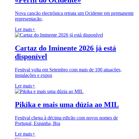
«Perfil do Ocidente»
Nova canção electrónica retrata um Ocidente em permanente
representação,
Ler mais
+
Cartaz do Iminente 2026 já está
disponível
Festival volta em Setembro com mais de 100 atuações,
instalações e expos
Ler mais
+
Pikika e mais uma dúzia ao MIL
Festival chega à décima edição com novos nomes de
Portugal, Espanha, Bra
Ler mais
+