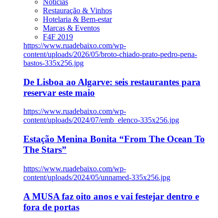
Notícias
Restauração & Vinhos
Hotelaria & Bem-estar
Marcas & Eventos
F4F 2019
https://www.ruadebaixo.com/wp-
content/uploads/2026/05/broto-chiado-prato-pedro-pena-
bastos-335x256.jpg
De Lisboa ao Algarve: seis restaurantes para
reservar este maio
https://www.ruadebaixo.com/wp-
content/uploads/2024/07/emb_elenco-335x256.jpg
Estação Menina Bonita “From The Ocean To
The Stars”
https://www.ruadebaixo.com/wp-
content/uploads/2024/05/unnamed-335x256.jpg
A MUSA faz oito anos e vai festejar dentro e
fora de portas