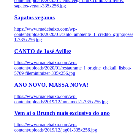
content/uploads/2020/01/tenis-vegan-rutz-como-sao-feitos-
sapatos-vegan-335x256.jpg
Sapatos veganos
https://www.ruadebaixo.com/wp-
content/uploads/2020/01/canto_ambiente_1_credito_grupojosea
1-335x256.jpg
CANTO de José Avillez
https://www.ruadebaixo.com/wp-
content/uploads/2020/01/restaurante_l_origine_chakall_lisboa-
5709-fileminimizer-335x256.jpg
ANO NOVO, MASSA NOVA!
https://www.ruadebaixo.com/wp-
content/uploads/2019/12/unnamed-2-335x256.jpg
Vem ai o Brunch mais exclusivo do ano
https://www.ruadebaixo.com/wp-
content/uploads/2019/12/jag01-335x256.jpg