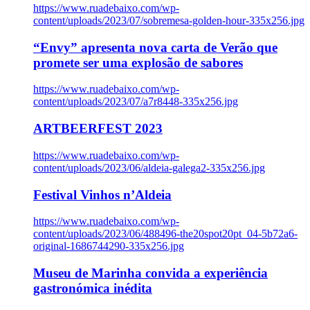
https://www.ruadebaixo.com/wp-
content/uploads/2023/07/sobremesa-golden-hour-335x256.jpg
“Envy” apresenta nova carta de Verão que
promete ser uma explosão de sabores
https://www.ruadebaixo.com/wp-
content/uploads/2023/07/a7r8448-335x256.jpg
ARTBEERFEST 2023
https://www.ruadebaixo.com/wp-
content/uploads/2023/06/aldeia-galega2-335x256.jpg
Festival Vinhos n’Aldeia
https://www.ruadebaixo.com/wp-
content/uploads/2023/06/488496-the20spot20pt_04-5b72a6-
original-1686744290-335x256.jpg
Museu de Marinha convida a experiência
gastronómica inédita