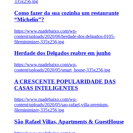
335x256.jpg
Como fazer da sua cozinha um restaurante
“Michelin”?
https://www.ruadebaixo.com/wp-
content/uploads/2020/06/herdade-dos-delgados-0105-
fileminimizer-335x256.jpg
Herdade dos Delgados reabre em junho
https://www.ruadebaixo.com/wp-
content/uploads/2020/05/smart_house-335x256.jpg
A CRESCENTE POPULARIDADE DAS
CASAS INTELIGENTES
https://www.ruadebaixo.com/wp-
content/uploads/2020/05/sao-rafael-villa-premium-
fileminimizer-335x256.jpg
São Rafael Villas, Apartments & GuestHouse