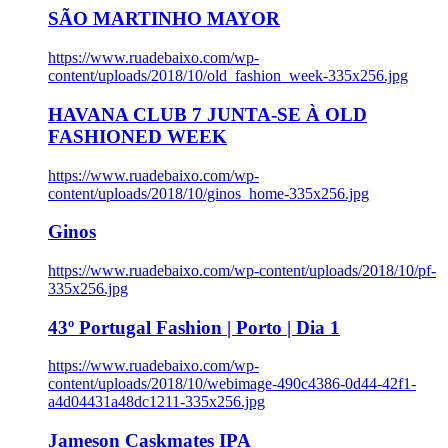
SÃO MARTINHO MAYOR
https://www.ruadebaixo.com/wp-
content/uploads/2018/10/old_fashion_week-335x256.jpg
HAVANA CLUB 7 JUNTA-SE À OLD
FASHIONED WEEK
https://www.ruadebaixo.com/wp-
content/uploads/2018/10/ginos_home-335x256.jpg
Ginos
https://www.ruadebaixo.com/wp-content/uploads/2018/10/pf-
335x256.jpg
43º Portugal Fashion | Porto | Dia 1
https://www.ruadebaixo.com/wp-
content/uploads/2018/10/webimage-490c4386-0d44-42f1-
a4d04431a48dc1211-335x256.jpg
Jameson Caskmates IPA