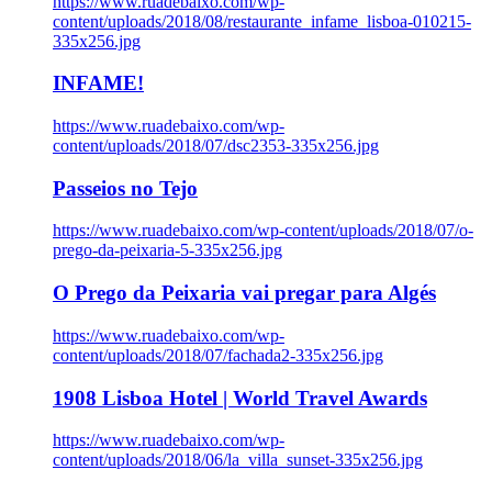
https://www.ruadebaixo.com/wp-
content/uploads/2018/08/restaurante_infame_lisboa-010215-
335x256.jpg
INFAME!
https://www.ruadebaixo.com/wp-
content/uploads/2018/07/dsc2353-335x256.jpg
Passeios no Tejo
https://www.ruadebaixo.com/wp-content/uploads/2018/07/o-
prego-da-peixaria-5-335x256.jpg
O Prego da Peixaria vai pregar para Algés
https://www.ruadebaixo.com/wp-
content/uploads/2018/07/fachada2-335x256.jpg
1908 Lisboa Hotel | World Travel Awards
https://www.ruadebaixo.com/wp-
content/uploads/2018/06/la_villa_sunset-335x256.jpg