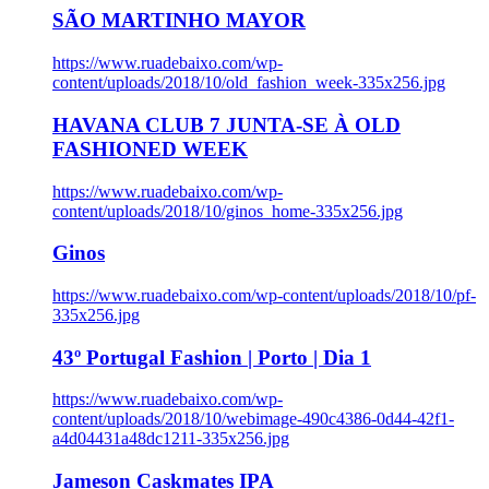
SÃO MARTINHO MAYOR
https://www.ruadebaixo.com/wp-
content/uploads/2018/10/old_fashion_week-335x256.jpg
HAVANA CLUB 7 JUNTA-SE À OLD
FASHIONED WEEK
https://www.ruadebaixo.com/wp-
content/uploads/2018/10/ginos_home-335x256.jpg
Ginos
https://www.ruadebaixo.com/wp-content/uploads/2018/10/pf-
335x256.jpg
43º Portugal Fashion | Porto | Dia 1
https://www.ruadebaixo.com/wp-
content/uploads/2018/10/webimage-490c4386-0d44-42f1-
a4d04431a48dc1211-335x256.jpg
Jameson Caskmates IPA