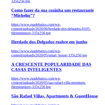
335x256.jpg
Como fazer da sua cozinha um restaurante
“Michelin”?
https://www.ruadebaixo.com/wp-
content/uploads/2020/06/herdade-dos-delgados-0105-
fileminimizer-335x256.jpg
Herdade dos Delgados reabre em junho
https://www.ruadebaixo.com/wp-
content/uploads/2020/05/smart_house-335x256.jpg
A CRESCENTE POPULARIDADE DAS
CASAS INTELIGENTES
https://www.ruadebaixo.com/wp-
content/uploads/2020/05/sao-rafael-villa-premium-
fileminimizer-335x256.jpg
São Rafael Villas, Apartments & GuestHouse