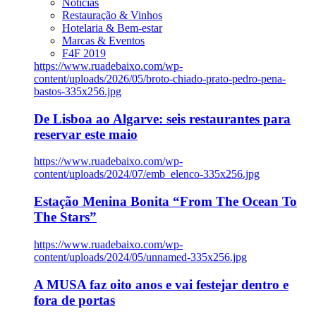
Notícias
Restauração & Vinhos
Hotelaria & Bem-estar
Marcas & Eventos
F4F 2019
https://www.ruadebaixo.com/wp-
content/uploads/2026/05/broto-chiado-prato-pedro-pena-
bastos-335x256.jpg
De Lisboa ao Algarve: seis restaurantes para
reservar este maio
https://www.ruadebaixo.com/wp-
content/uploads/2024/07/emb_elenco-335x256.jpg
Estação Menina Bonita “From The Ocean To
The Stars”
https://www.ruadebaixo.com/wp-
content/uploads/2024/05/unnamed-335x256.jpg
A MUSA faz oito anos e vai festejar dentro e
fora de portas