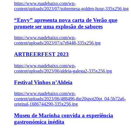
https://www.ruadebaixo.com/wp-
content/uploads/2023/07/sobremesa-golden-hour-335x256.jpg
“Envy” apresenta nova carta de Verão que
promete ser uma explosão de sabores
https://www.ruadebaixo.com/wp-
content/uploads/2023/07/a7r8448-335x256.jpg
ARTBEERFEST 2023
https://www.ruadebaixo.com/wp-
content/uploads/2023/06/aldeia-galega2-335x256.jpg
Festival Vinhos n’Aldeia
https://www.ruadebaixo.com/wp-
content/uploads/2023/06/488496-the20spot20pt_04-5b72a6-
original-1686744290-335x256.jpg
Museu de Marinha convida a experiência
gastronómica inédita