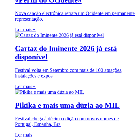
«Perfil do Ocidente»
Nova canção electrónica retrata um Ocidente em permanente
representação,
Ler mais
+
Cartaz do Iminente 2026 já está
disponível
Festival volta em Setembro com mais de 100 atuações,
instalações e expos
Ler mais
+
Pikika e mais uma dúzia ao MIL
Festival chega à décima edição com novos nomes de
Portugal, Espanha, Bra
Ler mais
+