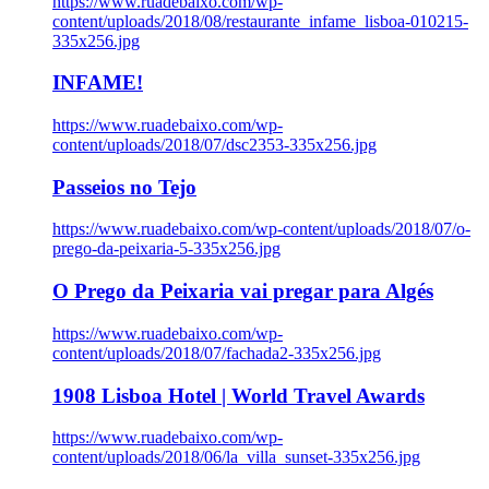
https://www.ruadebaixo.com/wp-
content/uploads/2018/08/restaurante_infame_lisboa-010215-
335x256.jpg
INFAME!
https://www.ruadebaixo.com/wp-
content/uploads/2018/07/dsc2353-335x256.jpg
Passeios no Tejo
https://www.ruadebaixo.com/wp-content/uploads/2018/07/o-
prego-da-peixaria-5-335x256.jpg
O Prego da Peixaria vai pregar para Algés
https://www.ruadebaixo.com/wp-
content/uploads/2018/07/fachada2-335x256.jpg
1908 Lisboa Hotel | World Travel Awards
https://www.ruadebaixo.com/wp-
content/uploads/2018/06/la_villa_sunset-335x256.jpg