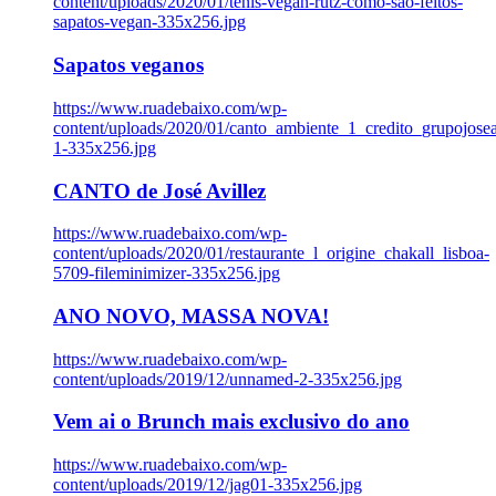
content/uploads/2020/01/tenis-vegan-rutz-como-sao-feitos-
sapatos-vegan-335x256.jpg
Sapatos veganos
https://www.ruadebaixo.com/wp-
content/uploads/2020/01/canto_ambiente_1_credito_grupojosea
1-335x256.jpg
CANTO de José Avillez
https://www.ruadebaixo.com/wp-
content/uploads/2020/01/restaurante_l_origine_chakall_lisboa-
5709-fileminimizer-335x256.jpg
ANO NOVO, MASSA NOVA!
https://www.ruadebaixo.com/wp-
content/uploads/2019/12/unnamed-2-335x256.jpg
Vem ai o Brunch mais exclusivo do ano
https://www.ruadebaixo.com/wp-
content/uploads/2019/12/jag01-335x256.jpg