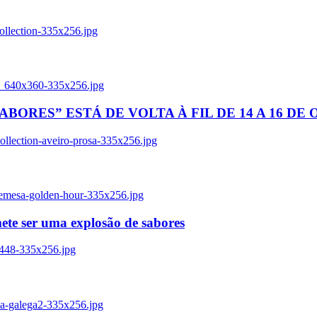
ollection-335x256.jpg
tl_640x360-335x256.jpg
BORES” ESTÁ DE VOLTA À FIL DE 14 A 16 DE
llection-aveiro-prosa-335x256.jpg
remesa-golden-hour-335x256.jpg
ete ser uma explosão de sabores
8448-335x256.jpg
ia-galega2-335x256.jpg