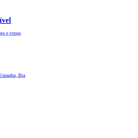
ível
ões e expos
 Espanha, Bra