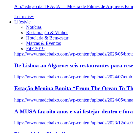
A 5.ª edição da TRAÇA — Mostra de Filmes de Arquivos Famil
Ler mais
+
Lifestyle
Notícias
Restauração & Vinhos
Hotelaria & Bem-estar
Marcas & Eventos
F4F 2019
https://www.ruadebaixo.com/wp-content/uploads/2026/05/brot
De Lisboa ao Algarve: seis restaurantes para res
https://www.ruadebaixo.com/wp-content/uploads/2024/07/emb
Estação Menina Bonita “From The Ocean To Th
https://www.ruadebaixo.com/wp-content/uploads/2024/05/un
A MUSA faz oito anos e vai festejar dentro e fora
https://www.ruadebaixo.com/wp-content/uploads/2023/12/dsc