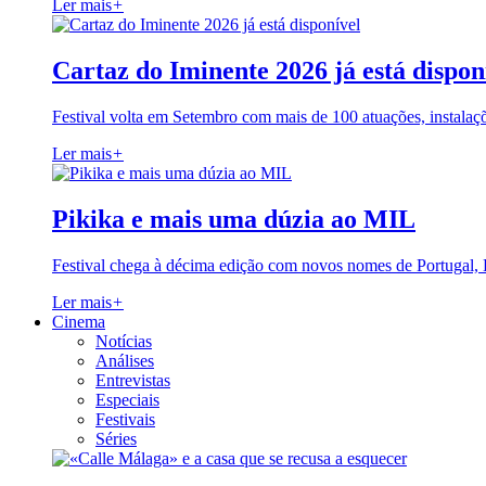
Ler mais
+
Cartaz do Iminente 2026 já está dispon
Festival volta em Setembro com mais de 100 atuações, instalaç
Ler mais
+
Pikika e mais uma dúzia ao MIL
Festival chega à décima edição com novos nomes de Portugal,
Ler mais
+
Cinema
Notícias
Análises
Entrevistas
Especiais
Festivais
Séries