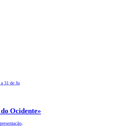
 a 31 de Ju
 do Ocidente»
presentação,