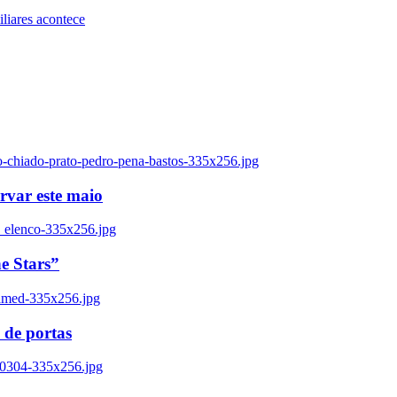
iares acontece
o-chiado-prato-pedro-pena-bastos-335x256.jpg
ervar este maio
_elenco-335x256.jpg
e Stars”
named-335x256.jpg
 de portas
00304-335x256.jpg