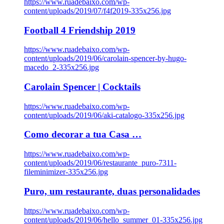
https://www.ruadebaixo.com/wp-
content/uploads/2019/07/f4f2019-335x256.jpg
Football 4 Friendship 2019
https://www.ruadebaixo.com/wp-
content/uploads/2019/06/carolain-spencer-by-hugo-
macedo_2-335x256.jpg
Carolain Spencer | Cocktails
https://www.ruadebaixo.com/wp-
content/uploads/2019/06/aki-catalogo-335x256.jpg
Como decorar a tua Casa …
https://www.ruadebaixo.com/wp-
content/uploads/2019/06/restaurante_puro-7311-
fileminimizer-335x256.jpg
Puro, um restaurante, duas personalidades
https://www.ruadebaixo.com/wp-
content/uploads/2019/06/hello_summer_01-335x256.jpg