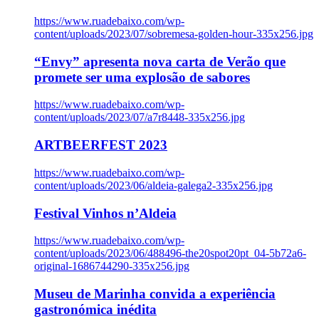
https://www.ruadebaixo.com/wp-
content/uploads/2023/07/sobremesa-golden-hour-335x256.jpg
“Envy” apresenta nova carta de Verão que
promete ser uma explosão de sabores
https://www.ruadebaixo.com/wp-
content/uploads/2023/07/a7r8448-335x256.jpg
ARTBEERFEST 2023
https://www.ruadebaixo.com/wp-
content/uploads/2023/06/aldeia-galega2-335x256.jpg
Festival Vinhos n’Aldeia
https://www.ruadebaixo.com/wp-
content/uploads/2023/06/488496-the20spot20pt_04-5b72a6-
original-1686744290-335x256.jpg
Museu de Marinha convida a experiência
gastronómica inédita