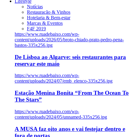
Lifestyle
Notícias
Restauração & Vinhos
Hotelaria & Bem-estar
Marcas & Eventos
F4F 2019
https://www.ruadebaixo.com/wp-
content/uploads/2026/05/broto-chiado-prato-pedro-pena-
bastos-335x256.jpg
De Lisboa ao Algarve: seis restaurantes para
reservar este maio
https://www.ruadebaixo.com/wp-
content/uploads/2024/07/emb_elenco-335x256.jpg
Estação Menina Bonita “From The Ocean To
The Stars”
https://www.ruadebaixo.com/wp-
content/uploads/2024/05/unnamed-335x256.jpg
A MUSA faz oito anos e vai festejar dentro e
fora de portas