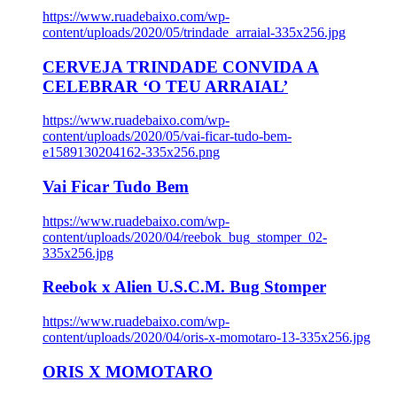
https://www.ruadebaixo.com/wp-
content/uploads/2020/05/trindade_arraial-335x256.jpg
CERVEJA TRINDADE CONVIDA A
CELEBRAR ‘O TEU ARRAIAL’
https://www.ruadebaixo.com/wp-
content/uploads/2020/05/vai-ficar-tudo-bem-
e1589130204162-335x256.png
Vai Ficar Tudo Bem
https://www.ruadebaixo.com/wp-
content/uploads/2020/04/reebok_bug_stomper_02-
335x256.jpg
Reebok x Alien U.S.C.M. Bug Stomper
https://www.ruadebaixo.com/wp-
content/uploads/2020/04/oris-x-momotaro-13-335x256.jpg
ORIS X MOMOTARO