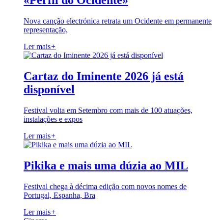
«Perfil do Ocidente»
Nova canção electrónica retrata um Ocidente em permanente
representação,
Ler mais
+
Cartaz do Iminente 2026 já está
disponível
Festival volta em Setembro com mais de 100 atuações,
instalações e expos
Ler mais
+
Pikika e mais uma dúzia ao MIL
Festival chega à décima edição com novos nomes de
Portugal, Espanha, Bra
Ler mais
+