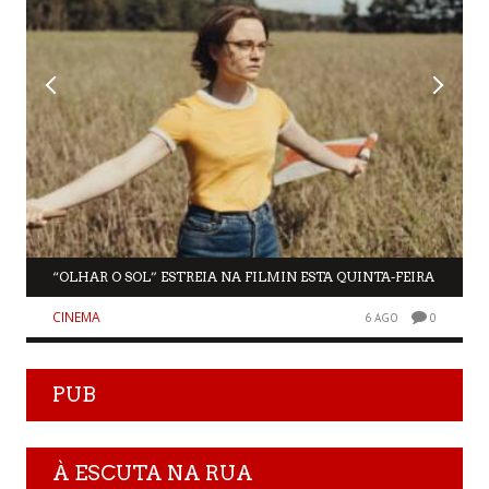
“OLHAR O SOL” ESTREIA NA FILMIN ESTA QUINTA-FEIRA
CINEMA
6 AGO
0
PUB
À ESCUTA NA RUA